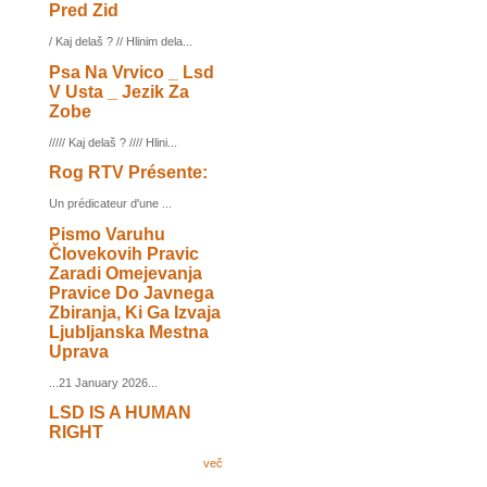
Pred Zid
/ Kaj delaš ? // Hlinim dela...
Psa Na Vrvico _ Lsd
V Usta _ Jezik Za
Zobe
///// Kaj delaš ? //// Hlini...
Rog RTV Présente:
Un prédicateur d'une ...
Pismo Varuhu
Človekovih Pravic
Zaradi Omejevanja
Pravice Do Javnega
Zbiranja, Ki Ga Izvaja
Ljubljanska Mestna
Uprava
...21 January 2026...
LSD IS A HUMAN
RIGHT
več