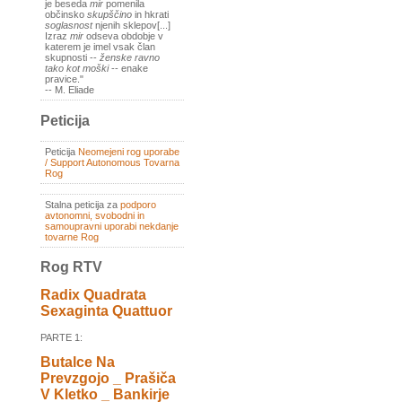
je beseda
mir
pomenila
občinsko
skupščino
in hkrati
soglasnost
njenih sklepov[...]
Izraz
mir
odseva obdobje v
katerem je imel vsak član
skupnosti --
ženske ravno
tako kot moški
-- enake
pravice."
-- M. Eliade
Peticija
Peticija
Neomejeni rog uporabe
/ Support Autonomous Tovarna
Rog
Stalna peticija za
podporo
avtonomni, svobodni in
samoupravni uporabi nekdanje
tovarne Rog
Rog RTV
Radix Quadrata
Sexaginta Quattuor
PARTE 1:
Butalce Na
Prevzgojo _ Prašiča
V Kletko _ Bankirje