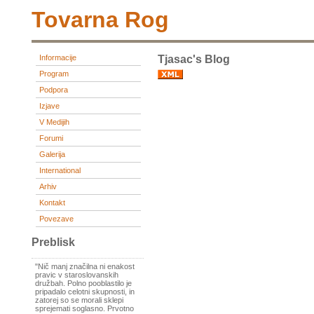
Tovarna Rog
Informacije
Tjasac's Blog
Program
Podpora
Izjave
V Medijih
Forumi
Galerija
International
Arhiv
Kontakt
Povezave
Preblisk
"Nič manj značilna ni enakost
pravic v staroslovanskih
družbah. Polno pooblastilo je
pripadalo celotni skupnosti, in
zatorej so se morali sklepi
sprejemati soglasno. Prvotno