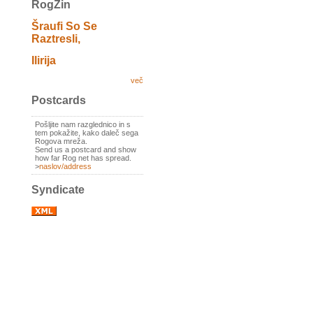
RogZin
Šraufi So Se
Raztresli,
Ilirija
več
Postcards
Pošljite nam razglednico in s
tem pokažite, kako daleč sega
Rogova mreža.
Send us a postcard and show
how far Rog net has spread.
>
naslov/address
Syndicate