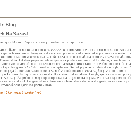
's Blog
ek Na Sazas!
m pljunil Matjaža Zupana in zakaj to najbrž nič ne spremeni
ranem članku o neotesancu, ki je na SAZAS–u domnevno povsem znorel in bi se gotovo zaple
če ga ne bi nek zaskrbljeni gospod zaustavil, je nujno obelodaniti nekaj pomembnih dejstev. T
ec sem bil jaz, pri vsem skupaj pa je šlo le za promocijo našega benda Carnaval in naše no
Carnaval 2«. Nikakor pa jaz in bobnar tja nisva prišla z namenom dobiti denar, ki naj bi nama
. Dobro veva namreč, da Radio Študent (in marsikateri drugi radio, kot večina klubov), če ima
i kaj soli v glavi, SAZAS-u zneskov ne izplačuje. Še bolj je pa jasno, da tudi če bi jih, bi nas
 okoli njega že nekako nakoli prinesli za naš zasluženi denar. Skratka, šlo je za pol-spontan
 performans, ki naj bi nam prinesel kultni status v alternativnih krogih, kjer se informacije širi
st. Ker pa je žal prišlo do neljubega dogodka, da se je novica pojavila v Žurnalu, kjer imate oč
o senzacionalnosti, ki ugasi iskro subverzivnosti še tako zelo radikalni gesti, se moram nujno
i travmatičnemu jedru te geste v bran.
ke
|
3 komentarji
|
preberi več