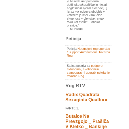
je beseda
mir
pomenila
občinsko
skupščino
in hkrati
soglasnost
njenih sklepov[...]
Izraz
mir
odseva obdobje v
katerem je imel vsak član
skupnosti --
ženske ravno
tako kot moški
-- enake
pravice."
-- M. Eliade
Peticija
Peticija
Neomejeni rog uporabe
/ Support Autonomous Tovarna
Rog
Stalna peticija za
podporo
avtonomni, svobodni in
samoupravni uporabi nekdanje
tovarne Rog
Rog RTV
Radix Quadrata
Sexaginta Quattuor
PARTE 1:
Butalce Na
Prevzgojo _ Prašiča
V Kletko _ Bankirje