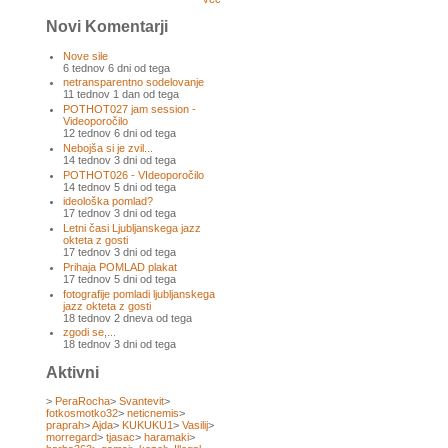
Novi Komentarji
Nove sile
6 tednov 6 dni od tega
netransparentno sodelovanje
11 tednov 1 dan od tega
POTHOT027 jam session -
Videoporočilo
12 tednov 6 dni od tega
Nebojša si je zvil...
14 tednov 3 dni od tega
POTHOT026 - VIdeoporočilo
14 tednov 5 dni od tega
ideološka pomlad?
17 tednov 3 dni od tega
Letni časi Ljubljanskega jazz
okteta z gosti
17 tednov 3 dni od tega
Prihaja POMLAD plakat
17 tednov 5 dni od tega
fotografije pomladi ljubljanskega
jazz okteta z gosti
18 tednov 2 dneva od tega
zgodi se,...
18 tednov 3 dni od tega
Aktivni
>
PeraRocha
>
Svantevit
>
fotkosmotko32
>
neticnemis
>
praprah
>
Ajda
>
KUKUKU1
>
Vasilij
>
morregard
>
tjasac
>
haramaki
>