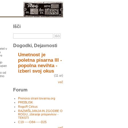
Išči
Dogodki, Dejavnosti
tel v
a
Umetnost je
ve
poletna pisarna III -
jo
popolna nevihta -
 Zupan
izberi svoj okus
jo od
(11 ur)
itno
več
Forum
Prenova strani tovarna.org
PREBLISK
RogoЯ Cirkus
RAZMIŠLJANJA IN ZGODBE O
ROGU, zbiranje prispevkov -
TEKSTI
C19 ----O84-----D25
več