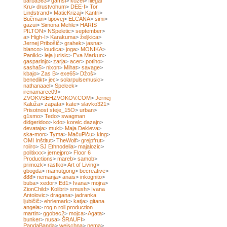
barba363
>
gamsi
>
kozel
>
Illegal
Kru
>
drustvohum
>
DEE-I
>
Tor
Lindstrand
>
MaticKrizaj
>
Kantri
>
Bučman
>
tipovej
>
ELCANA
>
simi
>
gazui
>
Simona Mehle
>
HARIS
PILTON
>
NSpeletic
>
september
>
a
>
High-I
>
Karakuma
>
željkica
>
Jernej Pribošič
>
grahek
>
jasna
>
blanco
>
loudica
>
joga
>
MONIKA
>
Panikk
>
leja jurisic
>
Eva Markun
>
gasparinjo
>
zarja
>
acer
>
potiho
>
sasha5
>
nixon
>
Mihat
>
savage
>
kbajo
>
Zas B
>
exe65
>
Džoš
>
benedikt
>
jec
>
solarpulsemusic
>
nathanaael
>
Spelcek
>
irenamarec09
>
ZVOKVSEHZVOKOV.COM
>
Jernej
Kaluža
>
zapata
>
kate
>
slavko321
>
Prisotnost steje_15O
>
urban
>
g1smo
>
Tedo
>
swagman
didgeridoo
>
kdo
>
korelc.dazajn
>
devataja
>
muki
>
Maja Dekleva
>
ska-mon
>
Tyma
>
MačuPiču
>
king
>
OMI Inštitut
>
TheWolf
>
grejpfrut
>
roiiro
>
SJ Ethnodelia
>
majalozic
>
politixxx
>
jernejpro
>
Floor 6
Productions
>
mareb
>
samob
>
primozk
>
rastko
>
Art of Living
>
gbogda
>
mamutgong
>
becreative
>
đđđ
>
nemanja
>
anais
>
inkognito
>
buba
>
xedor
>
Ed1
>
Ivana
>
mojra
>
ZionChild
>
Kolibri
>
smush
>
Ivana
Antolovic
>
dragana
>
jadranka
ljubičič
>
ehrlemark
>
katja
>
gitana
angela
>
rog n roll production
martin
>
ggobec2
>
mojca
>
Agata
>
bunker
>
nusa
>
ŠRAUFI
>
PandaBanda
>
weischna
>
nema
>