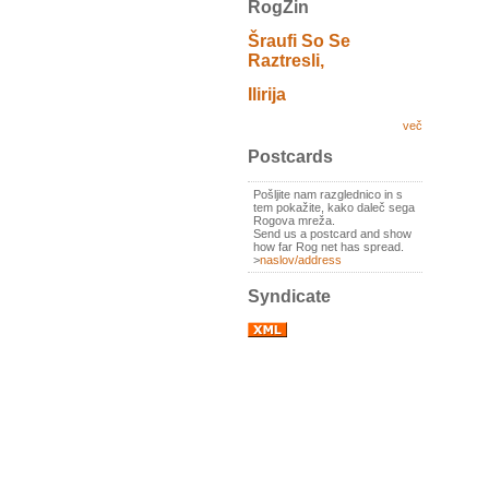
RogZin
Šraufi So Se
Raztresli,
Ilirija
več
Postcards
Pošljite nam razglednico in s
tem pokažite, kako daleč sega
Rogova mreža.
Send us a postcard and show
how far Rog net has spread.
>
naslov/address
Syndicate