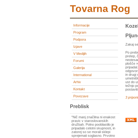
Tovarna Rog
Informacije
Kozel
Program
Pljun
Podpora
Zakaj se
Izjave
Po preb
V Medijih
pretep, 
neotesan
Forumi
plošče »
pripadal
Galerija
odgovorn
in drugi
International
umetniški
Arhiv
ust do u
težnjo p
Kontakt
postavit
Povezave
3 pripon
Preblisk
"Nič manj značilna ni enakost
pravic v staroslovanskih
družbah. Polno pooblastilo je
pripadalo celotni skupnosti, in
zatorej so se morali sklepi
sprejemati soglasno. Prvotno