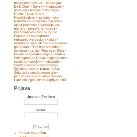
morphine
>
paloma
>
..babaroga
>
Dick Chain
>
Savski
>
Homework
>
asja
>
ror
>
bufalo
>
mali
>
Ziggi
>
Dodo
>
Tjasa Jerak
>
NicoleSpeletic
>
rad.edu
>
niwa
>
NinaBozic
>
matitjahu
>
teja reba
>
spela prelovsek
>
sashika
>
lea
menard
>
persefonis
>
grega
>
kashayabole
>
Poser
>
Ryuzo
Fukuhara
>
loveballoon
>
retrospective zoology
>
daša
>
ursalikar
>
tine
>
jelena
>
sova
>
arsa
>
geabucar
>
Tito
>
tini
>
nomadska
univerza
>
partija
>
Teatroza
>
Elise
>
kawa
>
kooperativa.org
>
anedabo
>
Shineypunka
>
Nova
>
sixpackpunk
>
solidarity
>
alesk4
>
ft
>
dalanda
>
SunYa
>
vesolc
>
discodrisko
>
špelček
>
dimon
>
Katra
>
nuša
>
Sekcija za neodgovorno telo
>
pirman
>
barabara
>
moonflower
>
Parisien
>
rgb
>
Mitar
>
kaptive
>
ThDi
Prijava
Uporabniško ime:
Geslo:
Ustvari nov račun