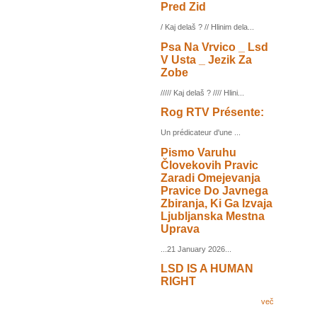
Pred Zid
/ Kaj delaš ? // Hlinim dela...
Psa Na Vrvico _ Lsd
V Usta _ Jezik Za
Zobe
///// Kaj delaš ? //// Hlini...
Rog RTV Présente:
Un prédicateur d'une ...
Pismo Varuhu
Človekovih Pravic
Zaradi Omejevanja
Pravice Do Javnega
Zbiranja, Ki Ga Izvaja
Ljubljanska Mestna
Uprava
...21 January 2026...
LSD IS A HUMAN
RIGHT
več