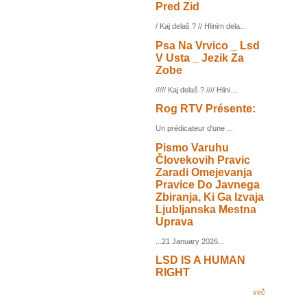
Pred Zid
/ Kaj delaš ? // Hlinim dela...
Psa Na Vrvico _ Lsd
V Usta _ Jezik Za
Zobe
///// Kaj delaš ? //// Hlini...
Rog RTV Présente:
Un prédicateur d'une ...
Pismo Varuhu
Človekovih Pravic
Zaradi Omejevanja
Pravice Do Javnega
Zbiranja, Ki Ga Izvaja
Ljubljanska Mestna
Uprava
...21 January 2026...
LSD IS A HUMAN
RIGHT
več