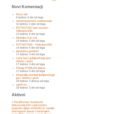
Novi Komentarji
Nove sile
6 tednov 6 dni od tega
netransparentno sodelovanje
11 tednov 1 dan od tega
POTHOT027 jam session -
Videoporočilo
12 tednov 6 dni od tega
Nebojša si je zvil...
14 tednov 3 dni od tega
POTHOT026 - VIdeoporočilo
14 tednov 5 dni od tega
ideološka pomlad?
17 tednov 3 dni od tega
Letni časi Ljubljanskega jazz
okteta z gosti
17 tednov 3 dni od tega
Prihaja POMLAD plakat
17 tednov 5 dni od tega
fotografije pomladi ljubljanskega
jazz okteta z gosti
18 tednov 2 dneva od tega
zgodi se,...
18 tednov 3 dni od tega
Aktivni
>
PeraRocha
>
Svantevit
>
fotkosmotko32
>
neticnemis
>
praprah
>
Ajda
>
KUKUKU1
>
Vasilij
>
morregard
>
tjasac
>
haramaki
>