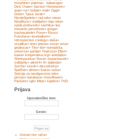
morphine
>
paloma
>
..babaroga
>
Dick Chain
>
Savski
>
Homework
>
asja
>
ror
>
bufalo
>
mali
>
Ziggi
>
Dodo
>
Tjasa Jerak
>
NicoleSpeletic
>
rad.edu
>
niwa
>
NinaBozic
>
matitjahu
>
teja reba
>
spela prelovsek
>
sashika
>
lea
menard
>
persefonis
>
grega
>
kashayabole
>
Poser
>
Ryuzo
Fukuhara
>
loveballoon
>
retrospective zoology
>
daša
>
ursalikar
>
tine
>
jelena
>
sova
>
arsa
>
geabucar
>
Tito
>
tini
>
nomadska
univerza
>
partija
>
Teatroza
>
Elise
>
kawa
>
kooperativa.org
>
anedabo
>
Shineypunka
>
Nova
>
sixpackpunk
>
solidarity
>
alesk4
>
ft
>
dalanda
>
SunYa
>
vesolc
>
discodrisko
>
špelček
>
dimon
>
Katra
>
nuša
>
Sekcija za neodgovorno telo
>
pirman
>
barabara
>
moonflower
>
Parisien
>
rgb
>
Mitar
>
kaptive
>
ThDi
Prijava
Uporabniško ime:
Geslo:
Ustvari nov račun