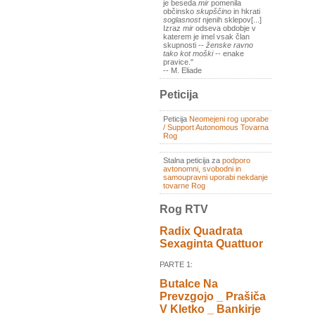
je beseda
mir
pomenila
občinsko
skupščino
in hkrati
soglasnost
njenih sklepov[...]
Izraz
mir
odseva obdobje v
katerem je imel vsak član
skupnosti --
ženske ravno
tako kot moški
-- enake
pravice."
-- M. Eliade
Peticija
Peticija
Neomejeni rog uporabe
/ Support Autonomous Tovarna
Rog
Stalna peticija za
podporo
avtonomni, svobodni in
samoupravni uporabi nekdanje
tovarne Rog
Rog RTV
Radix Quadrata
Sexaginta Quattuor
PARTE 1:
Butalce Na
Prevzgojo _ Prašiča
V Kletko _ Bankirje