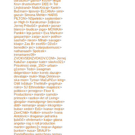
barba363
>
gamsi
>
kozel
>
Illegal
Kru
>
drustvohum
>
DEE-I
>
Tor
Lindstrand
>
MaticKrizaj
>
Kantri
>
Bučman
>
tipovej
>
ELCANA
>
simi
>
gazui
>
Simona Mehle
>
HARIS
PILTON
>
NSpeletic
>
september
>
a
>
High-I
>
Karakuma
>
željkica
>
Jernej Pribošič
>
grahek
>
jasna
>
blanco
>
loudica
>
joga
>
MONIKA
>
Panikk
>
leja jurisic
>
Eva Markun
>
gasparinjo
>
zarja
>
acer
>
potiho
>
sasha5
>
nixon
>
Mihat
>
savage
>
kbajo
>
Zas B
>
exe65
>
Džoš
>
benedikt
>
jec
>
solarpulsemusic
>
nathanaael
>
Spelcek
>
irenamarec09
>
ZVOKVSEHZVOKOV.COM
>
Jernej
Kaluža
>
zapata
>
kate
>
slavko321
>
Prisotnost steje_15O
>
urban
>
g1smo
>
Tedo
>
swagman
didgeridoo
>
kdo
>
korelc.dazajn
>
devataja
>
muki
>
Maja Dekleva
>
ska-mon
>
Tyma
>
MačuPiču
>
king
>
OMI Inštitut
>
TheWolf
>
grejpfrut
>
roiiro
>
SJ Ethnodelia
>
majalozic
>
politixxx
>
jernejpro
>
Floor 6
Productions
>
mareb
>
samob
>
primozk
>
rastko
>
Art of Living
>
gbogda
>
mamutgong
>
becreative
>
đđđ
>
nemanja
>
anais
>
inkognito
>
buba
>
xedor
>
Ed1
>
Ivana
>
mojra
>
ZionChild
>
Kolibri
>
smush
>
Ivana
Antolovic
>
dragana
>
jadranka
ljubičič
>
ehrlemark
>
katja
>
gitana
angela
>
rog n roll production
martin
>
ggobec2
>
mojca
>
Agata
>
bunker
>
nusa
>
ŠRAUFI
>
PandaBanda
>
weischna
>
nema
>