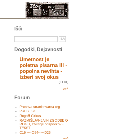
Išči
Dogodki, Dejavnosti
Umetnost je
poletna pisarna III -
popolna nevihta -
izberi svoj okus
(11 ur)
več
Forum
Prenova strani tovarna.org
PREBLISK
RogoЯ Cirkus
RAZMIŠLJANJA IN ZGODBE O
ROGU, zbiranje prispevkov -
TEKSTI
C19 ----O84-----D25
več