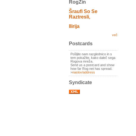
RogZin
Šraufi So Se
Raztresli,
Ilirija
več
Postcards
Pošljite nam razglednico in s
tem pokažite, kako daleč sega
Rogova mreža.
Send us a postcard and show
how far Rog net has spread.
>
naslov/address
Syndicate