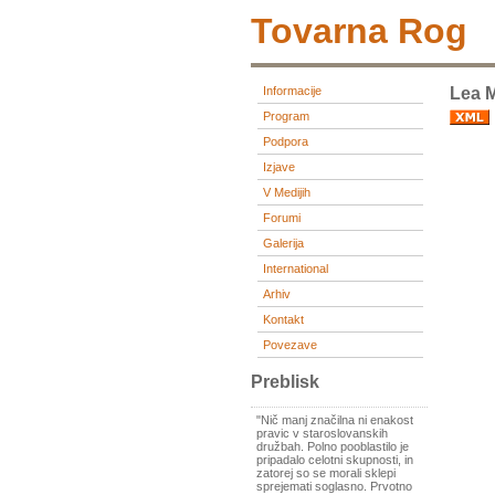
Tovarna Rog
Informacije
Lea 
Program
Podpora
Izjave
V Medijih
Forumi
Galerija
International
Arhiv
Kontakt
Povezave
Preblisk
"Nič manj značilna ni enakost
pravic v staroslovanskih
družbah. Polno pooblastilo je
pripadalo celotni skupnosti, in
zatorej so se morali sklepi
sprejemati soglasno. Prvotno