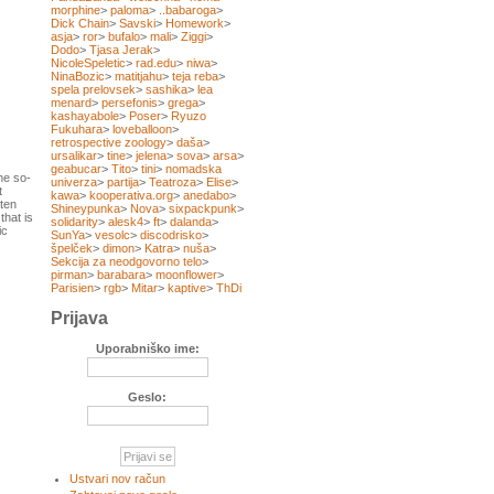
morphine
>
paloma
>
..babaroga
>
Dick Chain
>
Savski
>
Homework
>
asja
>
ror
>
bufalo
>
mali
>
Ziggi
>
Dodo
>
Tjasa Jerak
>
NicoleSpeletic
>
rad.edu
>
niwa
>
NinaBozic
>
matitjahu
>
teja reba
>
spela prelovsek
>
sashika
>
lea
menard
>
persefonis
>
grega
>
kashayabole
>
Poser
>
Ryuzo
Fukuhara
>
loveballoon
>
retrospective zoology
>
daša
>
ursalikar
>
tine
>
jelena
>
sova
>
arsa
>
geabucar
>
Tito
>
tini
>
nomadska
he so-
univerza
>
partija
>
Teatroza
>
Elise
>
t
kawa
>
kooperativa.org
>
anedabo
>
aten
Shineypunka
>
Nova
>
sixpackpunk
>
that is
solidarity
>
alesk4
>
ft
>
dalanda
>
ic
SunYa
>
vesolc
>
discodrisko
>
špelček
>
dimon
>
Katra
>
nuša
>
Sekcija za neodgovorno telo
>
pirman
>
barabara
>
moonflower
>
Parisien
>
rgb
>
Mitar
>
kaptive
>
ThDi
Prijava
Uporabniško ime:
Geslo:
Ustvari nov račun