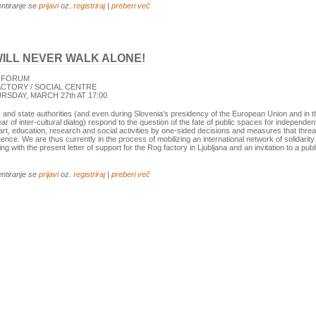
ntiranje se
prijavi
oz.
registriraj
|
preberi več
ILL NEVER WALK ALONE!
C FORUM
CTORY / SOCIAL CENTRE
RSDAY, MARCH 27th AT 17:00
y and state authorities (and even during Slovenia’s presidency of the European Union and in t
ear of inter-cultural dialog) respond to the question of the fate of public spaces for independen
 art, education, research and social activities by one-sided decisions and measures that thre
tence. We are thus currently in the process of mobilizing an international network of solidarity 
ng with the present letter of support for the Rog factory in Ljubljana and an invitation to a publ
ntiranje se
prijavi
oz.
registriraj
|
preberi več