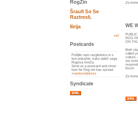
RogZin
Za kome
Šraufi So Se
Raztresli,
WE W
Ilirija
PUBLI
več
ROG FA
ON THU
Postcards
Both cit
called y
Pošljite nam razglednico in s
culture,
tem pokažite, kako daleč sega
our exis
Rogova mreža.
respondi
Send us a postcard and show
forum.
how far Rog net has spread.
>
naslov/address
Za kome
Syndicate