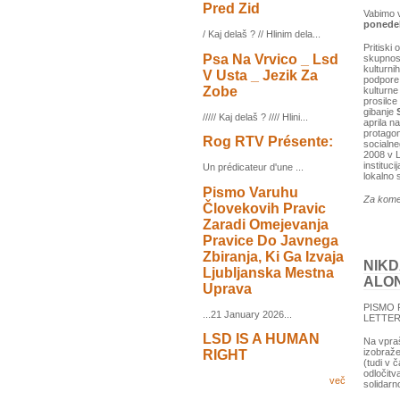
Pred Zid
Vabimo v
ponedelj
/ Kaj delaš ? // Hlinim dela...
Pritiski
Psa Na Vrvico _ Lsd
skupnost
kulturni
V Usta _ Jezik Za
podpore 
Zobe
kulturne
prosilce
gibanje
///// Kaj delaš ? //// Hlini...
aprila n
protagon
Rog RTV Présente:
socialne
2008 v L
instituc
Un prédicateur d'une ...
lokalno 
Pismo Varuhu
Za kome
Človekovih Pravic
Zaradi Omejevanja
Pravice Do Javnega
Zbiranja, Ki Ga Izvaja
NIKD
Ljubljanska Mestna
ALO
Uprava
PISMO 
...21 January 2026...
LETTER
LSD IS A HUMAN
Na vpraš
izobraže
RIGHT
(tudi v 
odločitv
več
solidarn