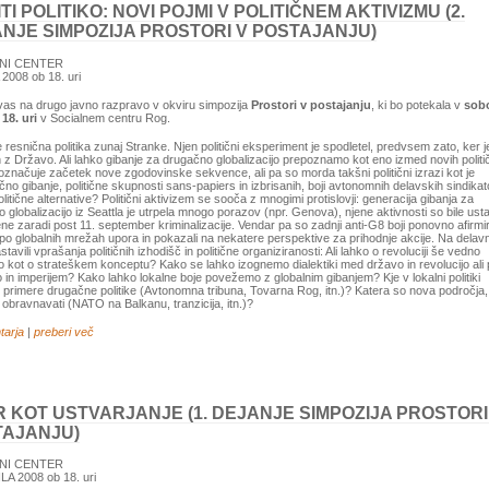
ITI POLITIKO: NOVI POJMI V POLITIČNEM AKTIVIZMU (2.
NJE SIMPOZIJA PROSTORI V POSTAJANJU)
NI CENTER
2008 ob 18. uri
as na drugo javno razpravo v okviru simpozija
Prostori v postajanju
, ki bo potekala v
sobo
b
18. uri
v Socialnem centru Rog.
 resnična politika zunaj Stranke. Njen politični eksperiment je spodletel, predvsem zato, ker je
z Državo. Ali lahko gibanje za drugačno globalizacijo prepoznamo kot eno izmed novih politi
i označuje začetek nove zgodovinske sekvence, ali pa so morda takšni politični izrazi kot je
ično gibanje, politične skupnosti sans-papiers in izbrisanih, boji avtonomnih delavskih sindikat
olitične alternative? Politični aktivizem se sooča z mnogimi protislovji: generacija gibanja za
 globalizacijo iz Seattla je utrpela mnogo porazov (npr. Genova), njene aktivnosti so bile ust
ene zaradi post 11. september kriminalizacije. Vendar pa so zadnji anti-G8 boji ponovno afirmir
po globalnih mrežah upora in pokazali na nekatere perspektive za prihodnje akcije. Na delavni
avili vprašanja političnih izhodišč in politične organiziranosti: Ali lahko o revoluciji še vedno
 kot o strateškem konceptu? Kako se lahko izognemo dialektiki med državo in revolucijo ali
o in imperijem? Kako lahko lokalne boje povežemo z globalnim gibanjem? Kje v lokalni politiki
primere drugačne politike (Avtonomna tribuna, Tovarna Rog, itn.)? Katera so nova področja, k
bravnavati (NATO na Balkanu, tranzicija, itn.)?
tarja
|
preberi več
 KOT USTVARJANJE (1. DEJANJE SIMPOZIJA PROSTORI
TAJANJU)
NI CENTER
LA 2008 ob 18. uri