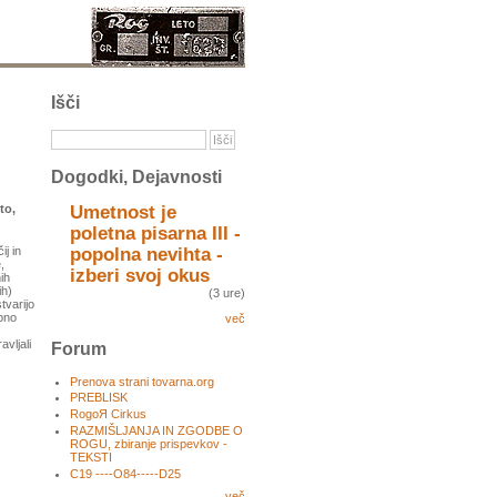
Išči
Dogodki, Dejavnosti
Umetnost je
to,
poletna pisarna III -
popolna nevihta -
j in
,
izberi svoj okus
ih
ih)
(3 ure)
tvarijo
upno
več
vljali
Forum
Prenova strani tovarna.org
PREBLISK
RogoЯ Cirkus
RAZMIŠLJANJA IN ZGODBE O
ROGU, zbiranje prispevkov -
TEKSTI
C19 ----O84-----D25
več