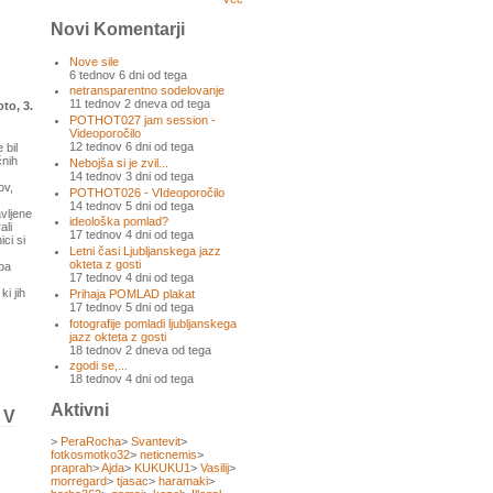
Novi Komentarji
Nove sile
6 tednov 6 dni od tega
netransparentno sodelovanje
11 tednov 2 dneva od tega
to, 3.
POTHOT027 jam session -
Videoporočilo
12 tednov 6 dni od tega
 bil
čnih
Nebojša si je zvil...
14 tednov 3 dni od tega
ov,
POTHOT026 - VIdeoporočilo
14 tednov 5 dni od tega
avljene
ideološka pomlad?
ali
17 tednov 4 dni od tega
ci si
Letni časi Ljubljanskega jazz
okteta z gosti
 pa
17 tednov 4 dni od tega
i jih
Prihaja POMLAD plakat
17 tednov 5 dni od tega
fotografije pomladi ljubljanskega
jazz okteta z gosti
18 tednov 2 dneva od tega
zgodi se,...
18 tednov 4 dni od tega
Aktivni
 V
>
PeraRocha
>
Svantevit
>
fotkosmotko32
>
neticnemis
>
praprah
>
Ajda
>
KUKUKU1
>
Vasilij
>
morregard
>
tjasac
>
haramaki
>