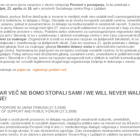
as na prvo javno razpravo v okviru simpozija
Prostori v postajanju
, ki bo potekala v
ek, 21. aprila
ob
18. uri
v prostorih Socialnega centra Rog v Ljubljani.
 oblasti, poskus fizične deložacije iz tovarne in medijski molk niso oslabili moči samoorganizira
i in kolektivov, ki delujejo v Rogu. Okrepila se je mreža evropskih socialnih centrov, umetnišk
h ustanov, pobud in posameznikov, ki delujejo na institucionalnih in neodvisnih ravneh. S pis
in javno tribuno so mnogi med njimi 27. marca izrazili solidarnost in se povezali v boju za sk
 in politične prostore v mestu. Podobno lahko sklenemo za samoorganizirane migrantske del
 za azil v Sloveniji, ki so v sodelovanju z aktivisti socialnega centra v tem času zasnovali dr
Svet za vsakogar
. Organizirali in izvedli so karavano razprav na ljubljanskih fakultetah, ki se
adaljevala z manifestacijo na ljubljanskih ulicah. Zato bo razprava 21. aprila potekala v dialogu
isti gibanja Svet za vsakogar, gibanja
Nevidni delavci sveta
in aktivističnimi raziskovalci
ga centra. Namenjena bo pripravam na evropsko srečanje socialnih centrov, ki bo potekalo ju
jubljani. Poleg odnosa med družbenimi gibanji, socialnimi centri, umetniškimi in političnimi kolek
ijami v Sloveniji in v Evropi, bomo na razpravi spregovorili tudi o oblikah in načinih komunikacij
skupnostjo ter vzvodih legitimnosti drugačnega organiziranja življenja in delovanja v mestu.
ntiranje se
prijavi
oz.
registriraj
|
preberi več
AR VEČ NE BOMO STOPALI SAMI! / WE WILL NEVER WAL
NE!
PODPORE IN JAVNA TRIBUNA (27.3.2008)
 OF SUPPORT AND PUBLIC FORUM (27.3.2008)
anje o usodi javnih prostorov, ki delujejo na področjih neodvisnih kulturnih, umetniških,
valnih, raziskovalnih in socialnih dejavnosti, vladajoča politika tako na mestni kot na državni 
času predsedovanja Evropski Uniji in letu t.i. medkulturnega dialoga) odgovarja z enostranskim
ami in izvaja ukrepe, ki nas eksistenčno ogrožajo. Zato sestavljamo mednarodno avtonomno
ostno mrežo, ki se odziva s pismom podpore Tovarni Rog v Ljubljani in vabilom na javno tribu