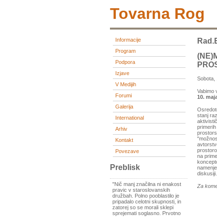
Tovarna Rog
Informacije
Rad.
Program
(NE)
Podpora
PROS
Izjave
Sobota, 
V Medijih
Vabimo v
Forumi
10. maja
Galerija
Osredoto
stanj ra
International
aktivist
primerih
Arhiv
prostors
"možnost
Kontakt
avtorstv
prostoro
Povezave
na primer
koncepto
Preblisk
namenjen
diskusiji.
"Nič manj značilna ni enakost
Za kome
pravic v staroslovanskih
družbah. Polno pooblastilo je
pripadalo celotni skupnosti, in
zatorej so se morali sklepi
sprejemati soglasno. Prvotno