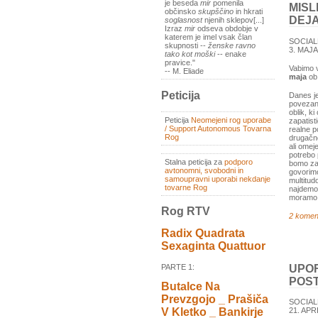
je beseda
mir
pomenila
MISL
občinsko
skupščino
in hkrati
DEJA
soglasnost
njenih sklepov[...]
Izraz
mir
odseva obdobje v
katerem je imel vsak član
SOCIAL
skupnosti --
ženske ravno
3. MAJA 
tako kot moški
-- enake
pravice."
Vabimo v
-- M. Eliade
maja
o
Peticija
Danes je
povezan 
oblik, k
Peticija
Neomejeni rog uporabe
zapatist
/ Support Autonomous Tovarna
realne p
Rog
drugačno
ali omej
potrebo 
Stalna peticija za
podporo
bomo zast
avtonomni, svobodni in
govorimo
samoupravni uporabi nekdanje
multitud
tovarne Rog
najdemo 
moramo o
Rog RTV
2 komen
Radix Quadrata
Sexaginta Quattuor
UPOR
PARTE 1:
POS
Butalce Na
Prevzgojo _ Prašiča
SOCIAL
21. APRI
V Kletko _ Bankirje