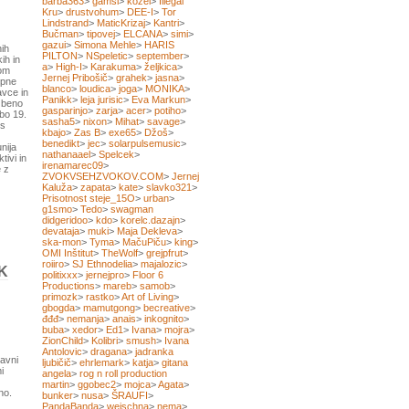
barba363
>
gamsi
>
kozel
>
Illegal
Kru
>
drustvohum
>
DEE-I
>
Tor
Lindstrand
>
MaticKrizaj
>
Kantri
>
Bučman
>
tipovej
>
ELCANA
>
simi
>
gazui
>
Simona Mehle
>
HARIS
nih
PILTON
>
NSpeletic
>
september
>
ih in
a
>
High-I
>
Karakuma
>
željkica
>
mom
Jernej Pribošič
>
grahek
>
jasna
>
upne
blanco
>
loudica
>
joga
>
MONIKA
>
avce in
Panikk
>
leja jurisic
>
Eva Markun
>
užbeno
gasparinjo
>
zarja
>
acer
>
potiho
>
 bo 19.
sasha5
>
nixon
>
Mihat
>
savage
>
 s
kbajo
>
Zas B
>
exe65
>
Džoš
>
benedikt
>
jec
>
solarpulsemusic
>
nija
nathanaael
>
Spelcek
>
tivi in
irenamarec09
>
e z
ZVOKVSEHZVOKOV.COM
>
Jernej
Kaluža
>
zapata
>
kate
>
slavko321
>
Prisotnost steje_15O
>
urban
>
g1smo
>
Tedo
>
swagman
didgeridoo
>
kdo
>
korelc.dazajn
>
devataja
>
muki
>
Maja Dekleva
>
ska-mon
>
Tyma
>
MačuPiču
>
king
>
OMI Inštitut
>
TheWolf
>
grejpfrut
>
roiiro
>
SJ Ethnodelia
>
majalozic
>
K
politixxx
>
jernejpro
>
Floor 6
Productions
>
mareb
>
samob
>
primozk
>
rastko
>
Art of Living
>
gbogda
>
mamutgong
>
becreative
>
đđđ
>
nemanja
>
anais
>
inkognito
>
buba
>
xedor
>
Ed1
>
Ivana
>
mojra
>
ZionChild
>
Kolibri
>
smush
>
Ivana
Antolovic
>
dragana
>
jadranka
ravni
ljubičič
>
ehrlemark
>
katja
>
gitana
i
angela
>
rog n roll production
martin
>
ggobec2
>
mojca
>
Agata
>
no.
bunker
>
nusa
>
ŠRAUFI
>
PandaBanda
>
weischna
>
nema
>