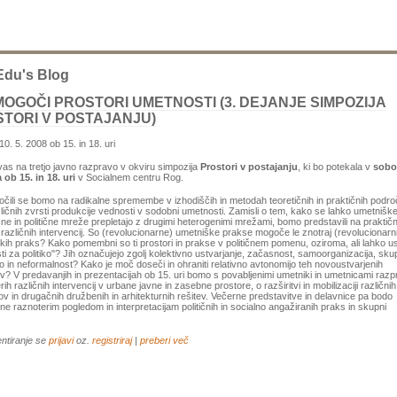
edu's Blog
MOGOČI PROSTORI UMETNOSTI (3. DEJANJE SIMPOZIJA
TORI V POSTAJANJU)
10. 5. 2008 ob 15. in 18. uri
as na tretjo javno razpravo v okviru simpozija
Prostori v postajanju
, ki bo potekala v
sobo
 ob 15. in 18. uri
v Socialnem centru Rog.
čili se bomo na radikalne spremembe v izhodiščih in metodah teoretičnih in praktičnih področi
zličnih zvrsti produkcije vednosti v sodobni umetnosti. Zamisli o tem, kako se lahko umetniške
ične in politične mreže prepletajo z drugimi heterogenimi mrežami, bomo predstavili na praktičn
 različnih intervencij. So (revolucionarne) umetniške prakse mogoče le znotraj (revolucionarn
kih praks? Kako pomembni so ti prostori in prakse v političnem pomenu, oziroma, ali lahko us
i za politiko"? Jih označujejo zgolj kolektivno ustvarjanje, začasnost, samoorganizacija, sk
o in neformalnost? Kako je moč doseči in ohraniti relativno avtonomijo teh novoustvarjenih
v? V predavanjih in prezentacijah ob 15. uri bomo s povabljenimi umetniki in umetnicami razpra
ih različnih intervencij v urbane javne in zasebne prostore, o razširitvi in mobilizaciji različnih
v in drugačnih družbenih in arhitekturnih rešitev. Večerne predstavitve in delavnice pa bodo
e raznoterim pogledom in interpretacijam političnih in socialno angažiranih praks in skupni
ntiranje se
prijavi
oz.
registriraj
|
preberi več