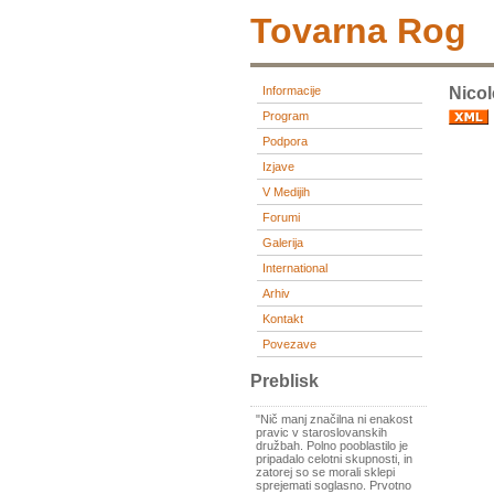
Tovarna Rog
Informacije
Nicol
Program
Podpora
Izjave
V Medijih
Forumi
Galerija
International
Arhiv
Kontakt
Povezave
Preblisk
"Nič manj značilna ni enakost
pravic v staroslovanskih
družbah. Polno pooblastilo je
pripadalo celotni skupnosti, in
zatorej so se morali sklepi
sprejemati soglasno. Prvotno