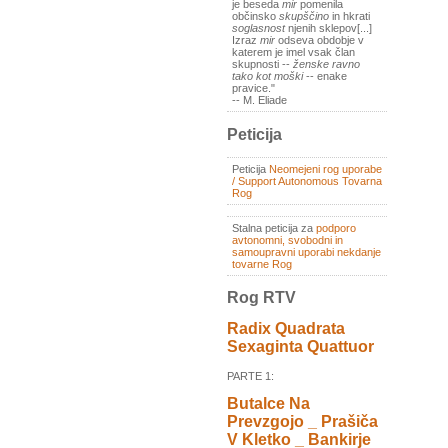
je beseda
mir
pomenila
občinsko
skupščino
in hkrati
soglasnost
njenih sklepov[...]
Izraz
mir
odseva obdobje v
katerem je imel vsak član
skupnosti --
ženske ravno
tako kot moški
-- enake
pravice."
-- M. Eliade
Peticija
Peticija
Neomejeni rog uporabe
/ Support Autonomous Tovarna
Rog
Stalna peticija za
podporo
avtonomni, svobodni in
samoupravni uporabi nekdanje
tovarne Rog
Rog RTV
Radix Quadrata
Sexaginta Quattuor
PARTE 1:
Butalce Na
Prevzgojo _ Prašiča
V Kletko _ Bankirje