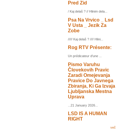
Pred Zid
/ Kaj delaš ? // Hlinim dela...
Psa Na Vrvico _ Lsd
V Usta _ Jezik Za
Zobe
///// Kaj delaš ? //// Hlini...
Rog RTV Présente:
Un prédicateur d'une ...
Pismo Varuhu
Človekovih Pravic
Zaradi Omejevanja
Pravice Do Javnega
Zbiranja, Ki Ga Izvaja
Ljubljanska Mestna
Uprava
...21 January 2026...
LSD IS A HUMAN
RIGHT
več