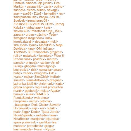
Panikk
>
blanco
>
leja jurisic
>
Eva
Markun
>
gasparinjo
>
zarja
>
potiho
>
sasha5
>
nixon
>
Mihat
>
savage
>
acer
>
exe65
>
Džoš
>
benedikt
>
jec
>
solarpulsemusic
>
kbajo
>
Zas B
>
Spelcek
>
irenamarec09
>
ZVOKVSEHZVOKOV.COM
>
Jernej
Kaluža
>
nathanaael
>
kate
>
slavko321
>
Prisotnost steje_15O
>
zapata
>
urban
>
g1smo
>
Tedo
>
swagman didgeridoo
>
kdo
>
korelc.dazajn
>
devataja
>
muki
>
ska-mon
>
Tyma
>
MačuPiču
>
Maja
Dekleva
>
king
>
OMI Inštitut
>
TheWolf
>
SJ Ethnodelia
>
grejpfrut
>
roiiro
>
majalozic
>
jernejpro
>
Floor 6
Productions
>
politixxx
>
mareb
>
samob
>
primozk
>
rastko
>
Art of
Living
>
gbogda
>
mamutgong
>
becreative
>
đđđ
>
nemanja
>
anais
>
buba
>
xedor
>
inkognito
>
Ed1
>
Ivana
>
mojra
>
ZionChild
>
Kolibri
>
smush
>
Ivana Antolovic
>
dragana
>
jadranka ljubičič
>
ehrlemark
>
katja
>
gitana angela
>
rog n roll production
martin
>
ggobec2
>
mojca
>
Agata
>
bunker
>
nusa
>
ŠRAUFI
>
PandaBanda
>
weischna
>
morphine
>
nema
>
paloma
>
..babaroga
>
Dick Chain
>
Savski
>
Homework
>
asja
>
ror
>
bufalo
>
mali
>
Ziggi
>
Dodo
>
Tjasa Jerak
>
NicoleSpeletic
>
rad.edu
>
niwa
>
NinaBozic
>
matitjahu
>
teja reba
>
spela prelovsek
>
sashika
>
lea
menard
>
persefonis
>
grega
>
kashayabole
>
Poser
>
Ryuzo