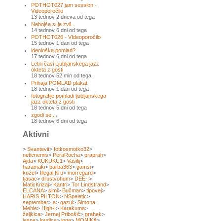
POTHOT027 jam session -
Videoporočilo
13 tednov 2 dneva od tega
Nebojša si je zvil...
14 tednov 6 dni od tega
POTHOT026 - VIdeoporočilo
15 tednov 1 dan od tega
ideološka pomlad?
17 tednov 6 dni od tega
Letni časi Ljubljanskega jazz
okteta z gosti
18 tednov 52 min od tega
Prihaja POMLAD plakat
18 tednov 1 dan od tega
fotografije pomladi ljubljanskega
jazz okteta z gosti
18 tednov 5 dni od tega
zgodi se,...
18 tednov 6 dni od tega
Aktivni
>
Svantevit
>
fotkosmotko32
>
neticnemis
>
PeraRocha
>
praprah
>
Ajda
>
KUKUKU1
>
Vasilij
>
haramaki
>
barba363
>
gamsi
>
kozel
>
Illegal Kru
>
morregard
>
tjasac
>
drustvohum
>
DEE-I
>
MaticKrizaj
>
Kantri
>
Tor Lindstrand
>
ELCANA
>
simi
>
Bučman
>
tipovej
>
HARIS PILTON
>
NSpeletic
>
september
>
a
>
gazui
>
Simona
Mehle
>
High-I
>
Karakuma
>
željkica
>
Jernej Pribošič
>
grahek
>
jasna
>
loudica
>
joga
>
MONIKA
>