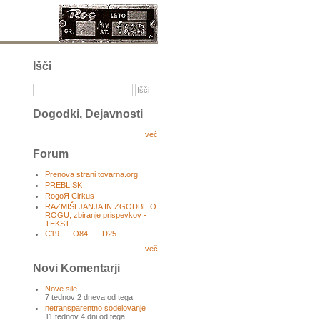
Išči
Dogodki, Dejavnosti
več
Forum
Prenova strani tovarna.org
PREBLISK
RogoЯ Cirkus
RAZMIŠLJANJA IN ZGODBE O
ROGU, zbiranje prispevkov -
TEKSTI
C19 ----O84-----D25
več
Novi Komentarji
Nove sile
7 tednov 2 dneva od tega
netransparentno sodelovanje
11 tednov 4 dni od tega