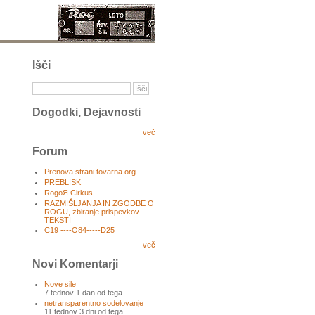
Išči
Dogodki, Dejavnosti
več
Forum
Prenova strani tovarna.org
PREBLISK
RogoЯ Cirkus
RAZMIŠLJANJA IN ZGODBE O
ROGU, zbiranje prispevkov -
TEKSTI
C19 ----O84-----D25
več
Novi Komentarji
Nove sile
7 tednov 1 dan od tega
netransparentno sodelovanje
11 tednov 3 dni od tega