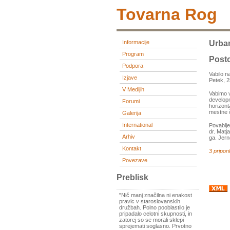
Tovarna Rog
Informacije
Urba
Program
Post
Podpora
Vabilo n
Izjave
Petek, 2
V Medijih
Vabimo v
developm
Forumi
horizont
mestne č
Galerija
International
Povablje
dr. Matj
Arhiv
ga. Jern
Kontakt
3 pripon
Povezave
Preblisk
"Nič manj značilna ni enakost
pravic v staroslovanskih
družbah. Polno pooblastilo je
pripadalo celotni skupnosti, in
zatorej so se morali sklepi
sprejemati soglasno. Prvotno