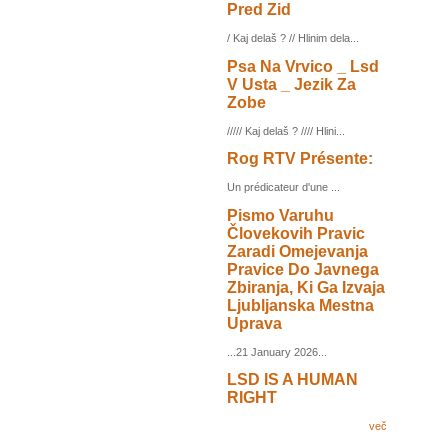
Pred Zid
/ Kaj delaš ? // Hlinim dela...
Psa Na Vrvico _ Lsd
V Usta _ Jezik Za
Zobe
///// Kaj delaš ? //// Hlini...
Rog RTV Présente:
Un prédicateur d'une ...
Pismo Varuhu
Človekovih Pravic
Zaradi Omejevanja
Pravice Do Javnega
Zbiranja, Ki Ga Izvaja
Ljubljanska Mestna
Uprava
...21 January 2026...
LSD IS A HUMAN
RIGHT
več