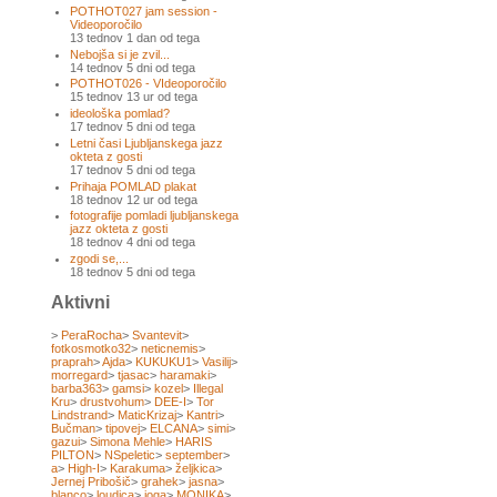
POTHOT027 jam session -
Videoporočilo
13 tednov 1 dan od tega
Nebojša si je zvil...
14 tednov 5 dni od tega
POTHOT026 - VIdeoporočilo
15 tednov 13 ur od tega
ideološka pomlad?
17 tednov 5 dni od tega
Letni časi Ljubljanskega jazz
okteta z gosti
17 tednov 5 dni od tega
Prihaja POMLAD plakat
18 tednov 12 ur od tega
fotografije pomladi ljubljanskega
jazz okteta z gosti
18 tednov 4 dni od tega
zgodi se,...
18 tednov 5 dni od tega
Aktivni
>
PeraRocha
>
Svantevit
>
fotkosmotko32
>
neticnemis
>
praprah
>
Ajda
>
KUKUKU1
>
Vasilij
>
morregard
>
tjasac
>
haramaki
>
barba363
>
gamsi
>
kozel
>
Illegal
Kru
>
drustvohum
>
DEE-I
>
Tor
Lindstrand
>
MaticKrizaj
>
Kantri
>
Bučman
>
tipovej
>
ELCANA
>
simi
>
gazui
>
Simona Mehle
>
HARIS
PILTON
>
NSpeletic
>
september
>
a
>
High-I
>
Karakuma
>
željkica
>
Jernej Pribošič
>
grahek
>
jasna
>
blanco
>
loudica
>
joga
>
MONIKA
>