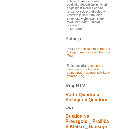
je beseda
mir
pomenila
občinsko
skupščino
in hkrati
soglasnost
njenih sklepov[...]
Izraz
mir
odseva obdobje v
katerem je imel vsak član
skupnosti --
ženske ravno
tako kot moški
-- enake
pravice."
-- M. Eliade
Peticija
Peticija
Neomejeni rog uporabe
/ Support Autonomous Tovarna
Rog
Stalna peticija za
podporo
avtonomni, svobodni in
samoupravni uporabi nekdanje
tovarne Rog
Rog RTV
Radix Quadrata
Sexaginta Quattuor
PARTE 1:
Butalce Na
Prevzgojo _ Prašiča
V Kletko _ Bankirje