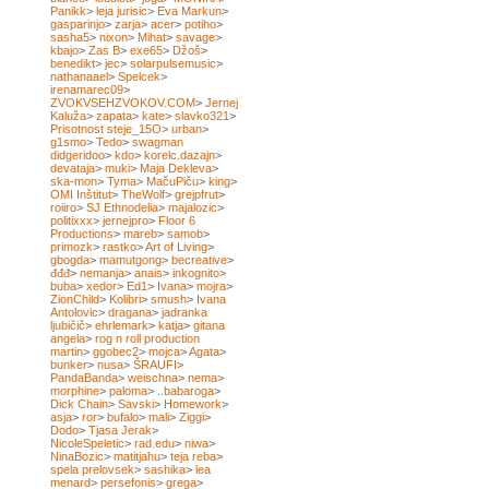
Panikk
>
leja jurisic
>
Eva Markun
>
gasparinjo
>
zarja
>
acer
>
potiho
>
sasha5
>
nixon
>
Mihat
>
savage
>
kbajo
>
Zas B
>
exe65
>
Džoš
>
benedikt
>
jec
>
solarpulsemusic
>
nathanaael
>
Spelcek
>
irenamarec09
>
ZVOKVSEHZVOKOV.COM
>
Jernej
Kaluža
>
zapata
>
kate
>
slavko321
>
Prisotnost steje_15O
>
urban
>
g1smo
>
Tedo
>
swagman
didgeridoo
>
kdo
>
korelc.dazajn
>
devataja
>
muki
>
Maja Dekleva
>
ska-mon
>
Tyma
>
MačuPiču
>
king
>
OMI Inštitut
>
TheWolf
>
grejpfrut
>
roiiro
>
SJ Ethnodelia
>
majalozic
>
politixxx
>
jernejpro
>
Floor 6
Productions
>
mareb
>
samob
>
primozk
>
rastko
>
Art of Living
>
gbogda
>
mamutgong
>
becreative
>
đđđ
>
nemanja
>
anais
>
inkognito
>
buba
>
xedor
>
Ed1
>
Ivana
>
mojra
>
ZionChild
>
Kolibri
>
smush
>
Ivana
Antolovic
>
dragana
>
jadranka
ljubičič
>
ehrlemark
>
katja
>
gitana
angela
>
rog n roll production
martin
>
ggobec2
>
mojca
>
Agata
>
bunker
>
nusa
>
ŠRAUFI
>
PandaBanda
>
weischna
>
nema
>
morphine
>
paloma
>
..babaroga
>
Dick Chain
>
Savski
>
Homework
>
asja
>
ror
>
bufalo
>
mali
>
Ziggi
>
Dodo
>
Tjasa Jerak
>
NicoleSpeletic
>
rad.edu
>
niwa
>
NinaBozic
>
matitjahu
>
teja reba
>
spela prelovsek
>
sashika
>
lea
menard
>
persefonis
>
grega
>