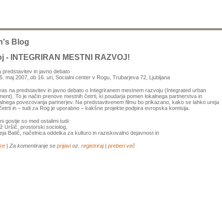
n's Blog
oj - INTEGRIRAN MESTNI RAZVOJ!
a predstavitev in javno debato
5. maj 2007, ob 16. uri, Socialni center v Rogu, Trubarjeva 72, Ljubljana
as na predstavitev in javno debato o Integriranem mestnem razvoju (Integrated urban
ent). To je način prenove mestnih četrti, ki poudarja pomen lokalnega partnerstva in
alnega povezovanja partnerjev. Na predstavitvenem filmu bo prikazano, kako se lahko ureja
etrti in – tudi za Rog je uporabno – kakšne projekte podpira evropska komisija.
ni gostje so med ostalimi tudi:
až Uršič, prostorski sociolog,
eja Batič, načelnica oddelka za kulturo in raziskovalno dejavnost in
ke
| Za komentiranje se
prijavi
oz.
registriraj
|
preberi več