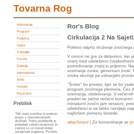
Tovarna Rog
Informacije
Ror's Blog
Program
Cirkulacija 2 Na Sajet
Podpora
Izjave
Poletno odprto druženje zvočnega 
V Medijih
V osnovi ne gre za delavnico, ker 
Forumi
znanj med udeleženci (vsakodnevnim
posredovanje znanj in prijemov. N
Galerija
snemanje zvoka, generirani zvoki, fi
International
zvoka skoznje pa ustvarjalni proces
Arhiv
“Šrotor” bo prostor, kjer se bo vsak
Kontakt
program zvočnega plemena. Čez dan
Povezave
snemanja, obdelovanja. V večernih u
preden se začne večerni koncertni 
Preblisk
miniaturni zvočni jam sessioni, pred
udeleženci in se lahko razvijejo na
najširšem pomenu besede.
"Nič manj značilna ni enakost
pravic v staroslovanskih
družbah. Polno pooblastilo je
attachment
| Za komentiranje se
pr
pripadalo celotni skupnosti, in
zatorej so se morali sklepi
sprejemati soglasno. Prvotno