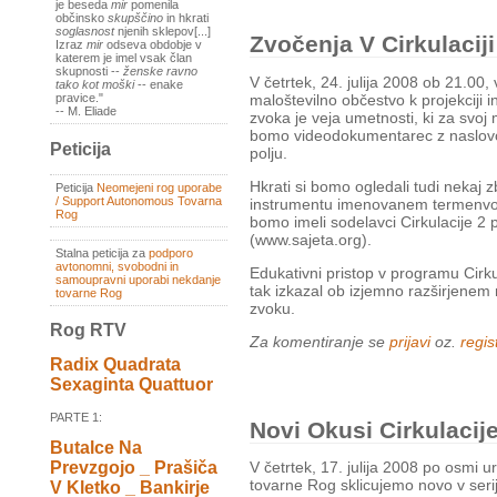
je beseda
mir
pomenila
občinsko
skupščino
in hkrati
soglasnost
njenih sklepov[...]
Zvočenja V Cirkulaciji
Izraz
mir
odseva obdobje v
katerem je imel vsak član
skupnosti --
ženske ravno
V četrtek, 24. julija 2008 ob 21.00,
tako kot moški
-- enake
maloštevilno občestvo k projekciji 
pravice."
-- M. Eliade
zvoka je veja umetnosti, ki za svoj
bomo videodokumentarec z naslovo
Peticija
polju.
Hkrati si bomo ogledali tudi nekaj
Peticija
Neomejeni rog uporabe
/ Support Autonomous Tovarna
instrumentu imenovanem termenvox, 
Rog
bomo imeli sodelavci Cirkulacije 2 p
(www.sajeta.org).
Stalna peticija za
podporo
avtonomni, svobodni in
Edukativni pristop v programu Cirkul
samoupravni uporabi nekdanje
tak izkazal ob izjemno razširjene
tovarne Rog
zvoku.
Rog RTV
Za komentiranje se
prijavi
oz.
regist
Radix Quadrata
Sexaginta Quattuor
PARTE 1:
Novi Okusi Cirkulacije
Butalce Na
V četrtek, 17. julija 2008 po osmi u
Prevzgojo _ Prašiča
tovarne Rog sklicujemo novo v seriji
V Kletko _ Bankirje