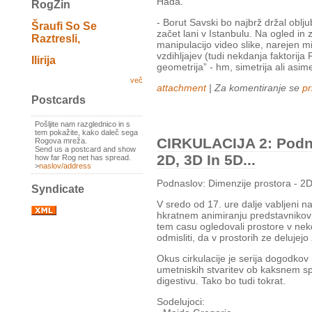
Hada.
RogZin
- Borut Savski bo najbrž držal obljubo
Šraufi So Se
začet lani v Istanbulu. Na ogled in
Raztresli,
manipulacijo video slike, narejen m
vzdihljajev (tudi nekdanja faktorija
Ilirija
geometrija” - hm, simetrija ali asime
več
attachment
| Za komentiranje se
pr
Postcards
Pošljite nam razglednico in s
tem pokažite, kako daleč sega
CIRKULACIJA 2: Podna
Rogova mreža.
Send us a postcard and show
2D, 3D In 5D...
how far Rog net has spread.
>
naslov/address
Podnaslov: Dimenzije prostora - 2D,
Syndicate
V sredo od 17. ure dalje vabljeni 
hkratnem animiranju predstavnikov ra
tem casu ogledovali prostore v nekd
odmisliti, da v prostorih ze delujejo z
Okus cirkulacije je serija dogodkov
umetniskih stvaritev ob kaksnem 
digestivu. Tako bo tudi tokrat.
Sodelujoci: