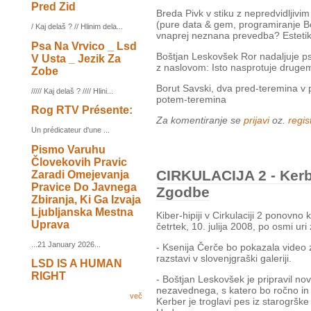
Pred Zid
Breda Pivk v stiku z nepredvidljivi
(pure data & gem, programiranje Bor
/ Kaj delaš ? // Hlinim dela...
vnaprej neznana prevedba? Estetik
Psa Na Vrvico _ Lsd
Boštjan Leskovšek Ror nadaljuje psi
V Usta _ Jezik Za
z naslovom: Isto nasprotuje druge
Zobe
Borut Savski, dva pred-teremina v 
///// Kaj delaš ? //// Hlini...
potem-teremina
Rog RTV Présente:
Za komentiranje se
prijavi
oz.
regist
Un prédicateur d'une ...
Pismo Varuhu
Človekovih Pravic
CIRKULACIJA 2 - Kerb
Zaradi Omejevanja
Pravice Do Javnega
Zgodbe
Zbiranja, Ki Ga Izvaja
Ljubljanska Mestna
Kiber-hipiji v Cirkulaciji 2 ponovno
Uprava
četrtek, 10. julija 2008, po osmi u
...21 January 2026...
- Ksenija Čerče bo pokazala video 
razstavi v slovenjgraški galeriji.
LSD IS A HUMAN
RIGHT
- Boštjan Leskovšek je pripravil n
nezavednega, s katero bo ročno in
več
Kerber je troglavi pes iz starogrške 