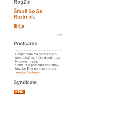
RogZin
Šraufi So Se
Raztresli,
Ilirija
več
Postcards
Pošljite nam razglednico in s
tem pokažite, kako daleč sega
Rogova mreža.
Send us a postcard and show
how far Rog net has spread.
>
naslov/address
Syndicate