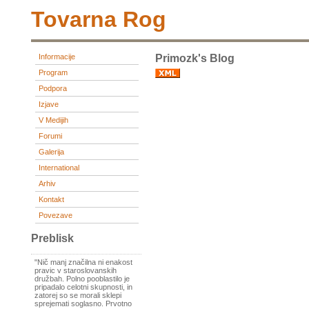
Tovarna Rog
Informacije
Primozk's Blog
Program
Podpora
Izjave
V Medijih
Forumi
Galerija
International
Arhiv
Kontakt
Povezave
Preblisk
"Nič manj značilna ni enakost
pravic v staroslovanskih
družbah. Polno pooblastilo je
pripadalo celotni skupnosti, in
zatorej so se morali sklepi
sprejemati soglasno. Prvotno