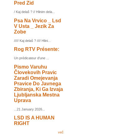
Pred Zid
/ Kaj delaš ? // Hlinim dela...
Psa Na Vrvico _ Lsd
V Usta _ Jezik Za
Zobe
///// Kaj delaš ? //// Hlini...
Rog RTV Présente:
Un prédicateur d'une ...
Pismo Varuhu
Človekovih Pravic
Zaradi Omejevanja
Pravice Do Javnega
Zbiranja, Ki Ga Izvaja
Ljubljanska Mestna
Uprava
...21 January 2026...
LSD IS A HUMAN
RIGHT
več