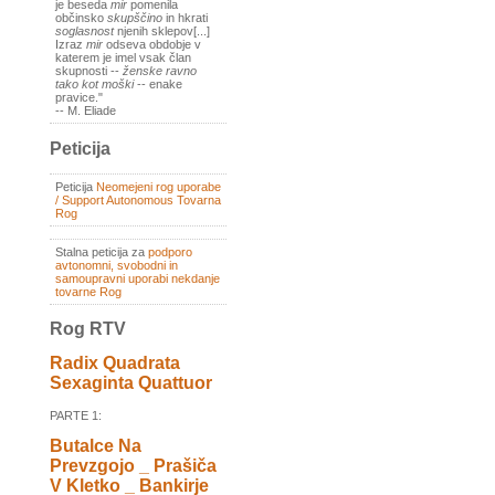
je beseda
mir
pomenila
občinsko
skupščino
in hkrati
soglasnost
njenih sklepov[...]
Izraz
mir
odseva obdobje v
katerem je imel vsak član
skupnosti --
ženske ravno
tako kot moški
-- enake
pravice."
-- M. Eliade
Peticija
Peticija
Neomejeni rog uporabe
/ Support Autonomous Tovarna
Rog
Stalna peticija za
podporo
avtonomni, svobodni in
samoupravni uporabi nekdanje
tovarne Rog
Rog RTV
Radix Quadrata
Sexaginta Quattuor
PARTE 1:
Butalce Na
Prevzgojo _ Prašiča
V Kletko _ Bankirje