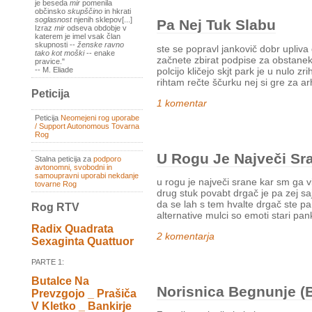
je beseda
mir
pomenila
občinsko
skupščino
in hkrati
soglasnost
njenih sklepov[...]
Pa Nej Tuk Slabu
Izraz
mir
odseva obdobje v
katerem je imel vsak član
skupnosti --
ženske ravno
ste se popravl jankovič dobr upliva
tako kot moški
-- enake
začnete zbirat podpise za obstanek 
pravice."
polcijo kličejo skjt park je u nulo 
-- M. Eliade
rihtam rečte ščurku nej si gre za ar
Peticija
1 komentar
Peticija
Neomejeni rog uporabe
/ Support Autonomous Tovarna
Rog
U Rogu Je Največi Sr
Stalna peticija za
podporo
avtonomni, svobodni in
samoupravni uporabi nekdanje
u rogu je največi srane kar sm ga v
tovarne Rog
drug stuk povabt drgač je pa zej saj
da se lah s tem hvalte drgač ste pa
Rog RTV
alternative mulci so emoti stari pank
Radix Quadrata
2 komentarja
Sexaginta Quattuor
PARTE 1:
Butalce Na
Norisnica Begnunje 
Prevzgojo _ Prašiča
V Kletko _ Bankirje