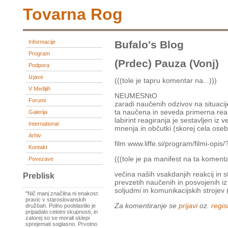
Tovarna Rog
Informacije
Bufalo's Blog
Program
(prdec) Pauza (vonj)
Podpora
Izjave
(((tole je tapru komentar na...)))
V Medijih
NEUMESNtO
Forumi
zaradi naučenih odzivov na situac
ta naučena in seveda primerna reak
Galerija
labirint reagiranja je sestavljen iz 
International
mnenja in občutki (skorej cela oseb
Arhiv
film www.liffe.si/program/filmi-opis
Kontakt
(((tole je pa manifest na ta komenta
Povezave
večina naših vsakdanjih reakcij in s
Preblisk
prevzetih naučenih in posvojenih iz 
soljudmi in komunikacijskih strojev 
"Nič manj značilna ni enakost
pravic v staroslovanskih
Za komentiranje se
prijavi
oz.
regist
družbah. Polno pooblastilo je
pripadalo celotni skupnosti, in
zatorej so se morali sklepi
sprejemati soglasno. Prvotno