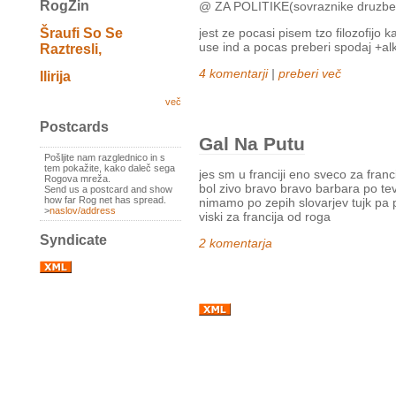
RogZin
@ ZA POLITIKE(sovraznike druz
Šraufi So Se
jest ze pocasi pisem tzo filozofijo 
use ind a pocas preberi spodaj +al
Raztresli,
4 komentarji
|
preberi več
Ilirija
več
Postcards
Gal Na Putu
Pošljite nam razglednico in s
tem pokažite, kako daleč sega
jes sm u franciji eno sveco za fran
Rogova mreža.
bol zivo bravo bravo barbara po tev
Send us a postcard and show
how far Rog net has spread.
nimamo po zepih slovarjev tujk pa p
>
naslov/address
viski za francija od roga
Syndicate
2 komentarja