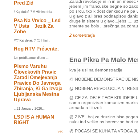
Zaradi revolucije in in in en mesec 
Pred Zid
jebem jim francuske begne so zakon
po srcu. tko k dost danksou ne pa 
/ Kaj delaš ? // Hlinim dela...
u glavo z ali bres podnapisou danks
Psa Na Vrvico _ Lsd
druge in sistem u glavo...jebs .... 
V Usta _ Jezik Za
zmente se bols ...srečnga pa zdra
Zobe
2 komentarja
///// Kaj delaš ? //// Hlini...
Rog RTV Présente:
Un prédicateur d'une ...
Ena Pikra Pa Malo Me
Pismo Varuhu
kva je usi na demonstracije
Človekovih Pravic
Zaradi Omejevanja
@ NOBENE DEMONSTRACIJE NI
Pravice Do Javnega
Zbiranja, Ki Ga Izvaja
@ NOBENA REVOLUCIJA NI RESI
Ljubljanska Mestna
@ CE ZA IDEJE TECE KRI IDEJE UMR
Uprava
samo organiziran komunizm marksi
armada a filozofi
...21 January 2026...
LSD IS A HUMAN
@ ZIVEL boj za druzino hiso pogans
nulo+ind veliko ns borcev se bori 
RIGHT
@ POCASI SE KUHA TA VROCA 
več