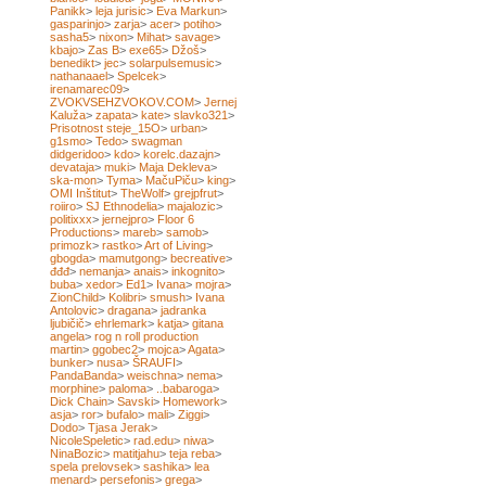
Panikk
>
leja jurisic
>
Eva Markun
>
gasparinjo
>
zarja
>
acer
>
potiho
>
sasha5
>
nixon
>
Mihat
>
savage
>
kbajo
>
Zas B
>
exe65
>
Džoš
>
benedikt
>
jec
>
solarpulsemusic
>
nathanaael
>
Spelcek
>
irenamarec09
>
ZVOKVSEHZVOKOV.COM
>
Jernej
Kaluža
>
zapata
>
kate
>
slavko321
>
Prisotnost steje_15O
>
urban
>
g1smo
>
Tedo
>
swagman
didgeridoo
>
kdo
>
korelc.dazajn
>
devataja
>
muki
>
Maja Dekleva
>
ska-mon
>
Tyma
>
MačuPiču
>
king
>
OMI Inštitut
>
TheWolf
>
grejpfrut
>
roiiro
>
SJ Ethnodelia
>
majalozic
>
politixxx
>
jernejpro
>
Floor 6
Productions
>
mareb
>
samob
>
primozk
>
rastko
>
Art of Living
>
gbogda
>
mamutgong
>
becreative
>
đđđ
>
nemanja
>
anais
>
inkognito
>
buba
>
xedor
>
Ed1
>
Ivana
>
mojra
>
ZionChild
>
Kolibri
>
smush
>
Ivana
Antolovic
>
dragana
>
jadranka
ljubičič
>
ehrlemark
>
katja
>
gitana
angela
>
rog n roll production
martin
>
ggobec2
>
mojca
>
Agata
>
bunker
>
nusa
>
ŠRAUFI
>
PandaBanda
>
weischna
>
nema
>
morphine
>
paloma
>
..babaroga
>
Dick Chain
>
Savski
>
Homework
>
asja
>
ror
>
bufalo
>
mali
>
Ziggi
>
Dodo
>
Tjasa Jerak
>
NicoleSpeletic
>
rad.edu
>
niwa
>
NinaBozic
>
matitjahu
>
teja reba
>
spela prelovsek
>
sashika
>
lea
menard
>
persefonis
>
grega
>