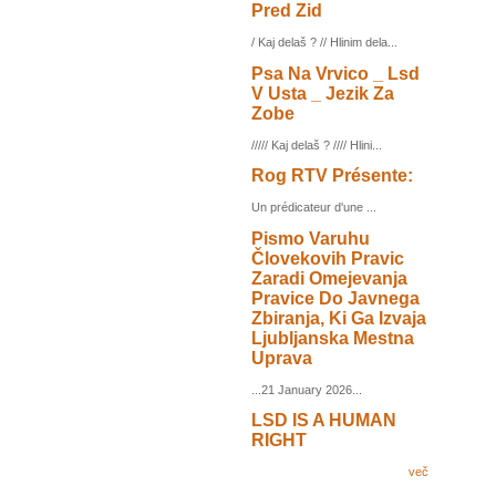
Pred Zid
/ Kaj delaš ? // Hlinim dela...
Psa Na Vrvico _ Lsd
V Usta _ Jezik Za
Zobe
///// Kaj delaš ? //// Hlini...
Rog RTV Présente:
Un prédicateur d'une ...
Pismo Varuhu
Človekovih Pravic
Zaradi Omejevanja
Pravice Do Javnega
Zbiranja, Ki Ga Izvaja
Ljubljanska Mestna
Uprava
...21 January 2026...
LSD IS A HUMAN
RIGHT
več