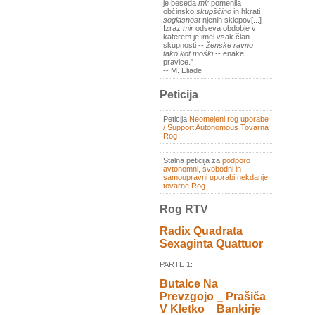
je beseda
mir
pomenila
občinsko
skupščino
in hkrati
soglasnost
njenih sklepov[...]
Izraz
mir
odseva obdobje v
katerem je imel vsak član
skupnosti --
ženske ravno
tako kot moški
-- enake
pravice."
-- M. Eliade
Peticija
Peticija
Neomejeni rog uporabe
/ Support Autonomous Tovarna
Rog
Stalna peticija za
podporo
avtonomni, svobodni in
samoupravni uporabi nekdanje
tovarne Rog
Rog RTV
Radix Quadrata
Sexaginta Quattuor
PARTE 1:
Butalce Na
Prevzgojo _ Prašiča
V Kletko _ Bankirje