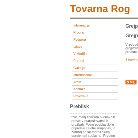
Tovarna Rog
Informacije
Grejp
Program
Grejp
Podpora
V
soboto
Izjave
grejpfru
prneste 
V Medijih
1 komen
Forumi
Galerija
International
Arhiv
Kontakt
Povezave
Preblisk
"Nič manj značilna ni enakost
pravic v staroslovanskih
družbah. Polno pooblastilo je
pripadalo celotni skupnosti, in
zatorej so se morali sklepi
sprejemati soglasno. Prvotno