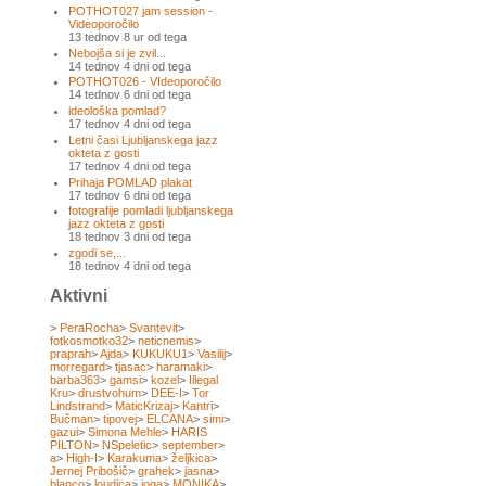
POTHOT027 jam session -
Videoporočilo
13 tednov 8 ur od tega
Nebojša si je zvil...
14 tednov 4 dni od tega
POTHOT026 - VIdeoporočilo
14 tednov 6 dni od tega
ideološka pomlad?
17 tednov 4 dni od tega
Letni časi Ljubljanskega jazz
okteta z gosti
17 tednov 4 dni od tega
Prihaja POMLAD plakat
17 tednov 6 dni od tega
fotografije pomladi ljubljanskega
jazz okteta z gosti
18 tednov 3 dni od tega
zgodi se,...
18 tednov 4 dni od tega
Aktivni
>
PeraRocha
>
Svantevit
>
fotkosmotko32
>
neticnemis
>
praprah
>
Ajda
>
KUKUKU1
>
Vasilij
>
morregard
>
tjasac
>
haramaki
>
barba363
>
gamsi
>
kozel
>
Illegal
Kru
>
drustvohum
>
DEE-I
>
Tor
Lindstrand
>
MaticKrizaj
>
Kantri
>
Bučman
>
tipovej
>
ELCANA
>
simi
>
gazui
>
Simona Mehle
>
HARIS
PILTON
>
NSpeletic
>
september
>
a
>
High-I
>
Karakuma
>
željkica
>
Jernej Pribošič
>
grahek
>
jasna
>
blanco
>
loudica
>
joga
>
MONIKA
>