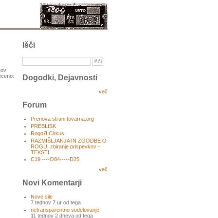
Išči
eov
receno:
Dogodki, Dejavnosti
več
Forum
Prenova strani tovarna.org
PREBLISK
RogoЯ Cirkus
RAZMIŠLJANJA IN ZGODBE O
ROGU, zbiranje prispevkov -
TEKSTI
C19 ----O84-----D25
več
Novi Komentarji
Nove sile
7 tednov 7 ur od tega
netransparentno sodelovanje
11 tednov 2 dneva od tega