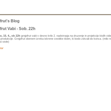
frut's Blog
frut Vabi - Sob. 22h
, 15. 4., ob 22h
grejpfrut vabi v desno krilo 2. nadstropja na druzenje in projekcijo kislih vid
t produkcije. Grejpfrut obenem izreka iskrene cestitke tistim, ki bodo zdrzali do konca. (milo 
si stole)
tar