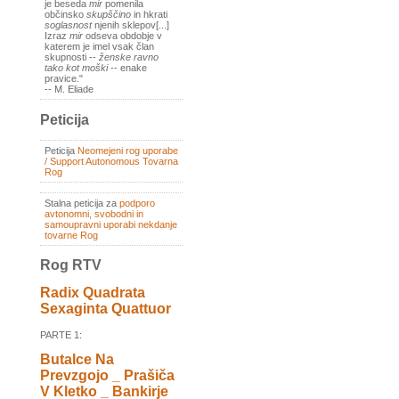
je beseda
mir
pomenila
občinsko
skupščino
in hkrati
soglasnost
njenih sklepov[...]
Izraz
mir
odseva obdobje v
katerem je imel vsak član
skupnosti --
ženske ravno
tako kot moški
-- enake
pravice."
-- M. Eliade
Peticija
Peticija
Neomejeni rog uporabe
/ Support Autonomous Tovarna
Rog
Stalna peticija za
podporo
avtonomni, svobodni in
samoupravni uporabi nekdanje
tovarne Rog
Rog RTV
Radix Quadrata
Sexaginta Quattuor
PARTE 1:
Butalce Na
Prevzgojo _ Prašiča
V Kletko _ Bankirje