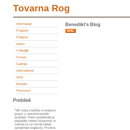
Tovarna Rog
Informacije
Benedikt's Blog
Program
Podpora
Izjave
V Medijih
Forumi
Galerija
International
Arhiv
Kontakt
Povezave
Preblisk
"Nič manj značilna ni enakost
pravic v staroslovanskih
družbah. Polno pooblastilo je
pripadalo celotni skupnosti, in
zatorej so se morali sklepi
sprejemati soglasno. Prvotno