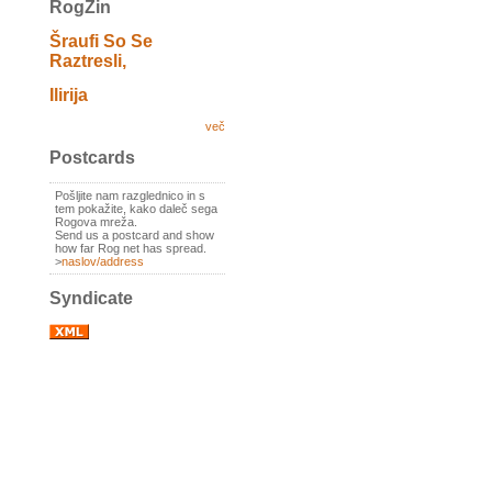
RogZin
Šraufi So Se
Raztresli,
Ilirija
več
Postcards
Pošljite nam razglednico in s
tem pokažite, kako daleč sega
Rogova mreža.
Send us a postcard and show
how far Rog net has spread.
>
naslov/address
Syndicate