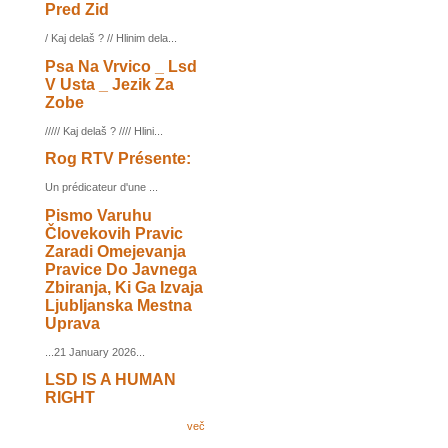
Pred Zid
/ Kaj delaš ? // Hlinim dela...
Psa Na Vrvico _ Lsd
V Usta _ Jezik Za
Zobe
///// Kaj delaš ? //// Hlini...
Rog RTV Présente:
Un prédicateur d'une ...
Pismo Varuhu
Človekovih Pravic
Zaradi Omejevanja
Pravice Do Javnega
Zbiranja, Ki Ga Izvaja
Ljubljanska Mestna
Uprava
...21 January 2026...
LSD IS A HUMAN
RIGHT
več