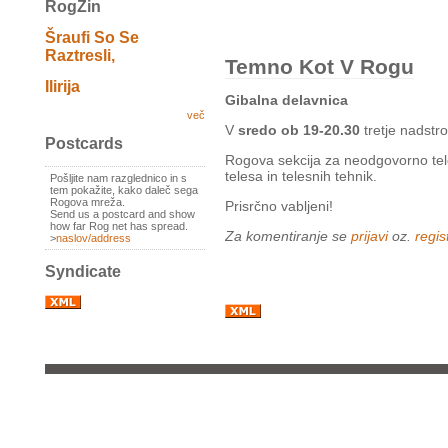
RogZin
Šraufi So Se
Raztresli,
Temno Kot V Rogu
Ilirija
Gibalna delavnica
več
V
sredo ob 19-20.30
tretje nadstr
Postcards
Rogova sekcija za neodgovorno tel
telesa in telesnih tehnik.
Pošljite nam razglednico in s
tem pokažite, kako daleč sega
Rogova mreža.
Prisrčno vabljeni!
Send us a postcard and show
how far Rog net has spread.
Za komentiranje se
prijavi
oz.
regist
>
naslov/address
Syndicate