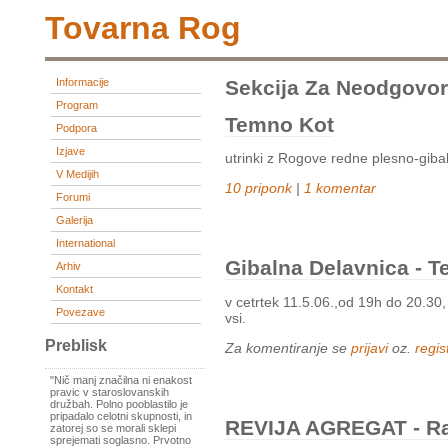
Tovarna Rog
Informacije
Sekcija Za Neodgovor
Program
Temno Kot
Podpora
Izjave
utrinki z Rogove redne plesno-gibal
V Medijih
10 priponk
|
1 komentar
Forumi
Galerija
International
Gibalna Delavnica - 
Arhiv
Kontakt
v cetrtek 11.5.06.,od 19h do 20.30,
Povezave
vsi.
Preblisk
Za komentiranje se
prijavi
oz.
regist
"Nič manj značilna ni enakost
pravic v staroslovanskih
družbah. Polno pooblastilo je
pripadalo celotni skupnosti, in
REVIJA AGREGAT - Ra
zatorej so se morali sklepi
sprejemati soglasno. Prvotno