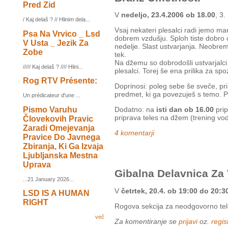
Pred Zid
V
nedeljo, 23.4.2006 ob 18.00
, 3
/ Kaj delaš ? // Hlinim dela...
Vsaj nekateri plesalci radi jemo ma
Psa Na Vrvico _ Lsd
dobrem vzdušju. Sploh tiste dobro
V Usta _ Jezik Za
nedelje. Slast ustvarjanja. Neobre
Zobe
tek.
Na džemu so dobrodošli ustvarjalci 
///// Kaj delaš ? //// Hlini...
plesalci. Torej še ena prilika za s
Rog RTV Présente:
Doprinosi: poleg sebe še sveče, pri
predmet, ki ga povezuješ s temo. Pa
Un prédicateur d'une ...
Pismo Varuhu
Dodatno: na
isti dan ob 16.00
prip
priprava teles na džem (trening vo
Človekovih Pravic
Zaradi Omejevanja
4 komentarji
Pravice Do Javnega
Zbiranja, Ki Ga Izvaja
Ljubljanska Mestna
Uprava
Gibalna Delavnica Za
...21 January 2026...
V
četrtek, 20.4. ob 19:00 do 20:3
LSD IS A HUMAN
RIGHT
Rogova sekcija za neodgovorno telo
več
Za komentiranje se
prijavi
oz.
regist