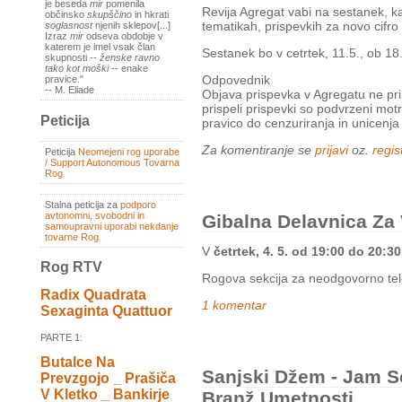
je beseda
mir
pomenila
Revija Agregat vabi na sestanek, k
občinsko
skupščino
in hkrati
tematikah, prispevkih za novo cifro 
soglasnost
njenih sklepov[...]
Izraz
mir
odseva obdobje v
katerem je imel vsak član
Sestanek bo v cetrtek, 11.5., ob 18
skupnosti --
ženske ravno
tako kot moški
-- enake
Odpovednik
pravice."
-- M. Eliade
Objava prispevka v Agregatu ne pr
prispeli prispevki so podvrzeni motr
Peticija
pravico do cenzuriranja in unicenja
Za komentiranje se
prijavi
oz.
regist
Peticija
Neomejeni rog uporabe
/ Support Autonomous Tovarna
Rog
Stalna peticija za
podporo
avtonomni, svobodni in
Gibalna Delavnica Za
samoupravni uporabi nekdanje
tovarne Rog
V
četrtek, 4. 5. od 19:00 do 20:30
Rog RTV
Rogova sekcija za neodgovorno telo
Radix Quadrata
1 komentar
Sexaginta Quattuor
PARTE 1:
Butalce Na
Sanjski Džem - Jam S
Prevzgojo _ Prašiča
V Kletko _ Bankirje
Branž Umetnosti