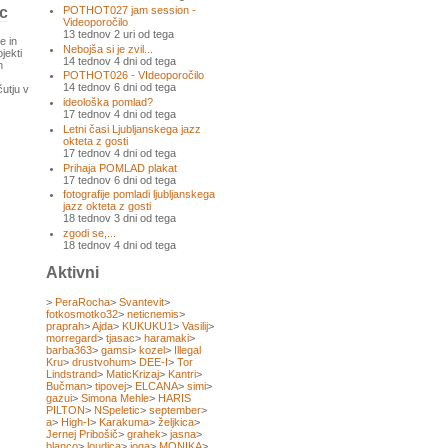
c
POTHOT027 jam session -
Videoporočilo
13 tednov 2 uri od tega
e in
Nebojša si je zvil...
jekti
14 tednov 4 dni od tega
n
POTHOT026 - VIdeoporočilo
14 tednov 6 dni od tega
čutju v
ideološka pomlad?
17 tednov 4 dni od tega
Letni časi Ljubljanskega jazz
okteta z gosti
17 tednov 4 dni od tega
Prihaja POMLAD plakat
17 tednov 6 dni od tega
fotografije pomladi ljubljanskega
jazz okteta z gosti
18 tednov 3 dni od tega
zgodi se,...
18 tednov 4 dni od tega
Aktivni
>
PeraRocha
>
Svantevit
>
fotkosmotko32
>
neticnemis
>
praprah
>
Ajda
>
KUKUKU1
>
Vasilij
>
morregard
>
tjasac
>
haramaki
>
barba363
>
gamsi
>
kozel
>
Illegal
Kru
>
drustvohum
>
DEE-I
>
Tor
Lindstrand
>
MaticKrizaj
>
Kantri
>
Bučman
>
tipovej
>
ELCANA
>
simi
>
gazui
>
Simona Mehle
>
HARIS
PILTON
>
NSpeletic
>
september
>
a
>
High-I
>
Karakuma
>
željkica
>
Jernej Pribošič
>
grahek
>
jasna
>
blanco
>
loudica
>
joga
>
MONIKA
>