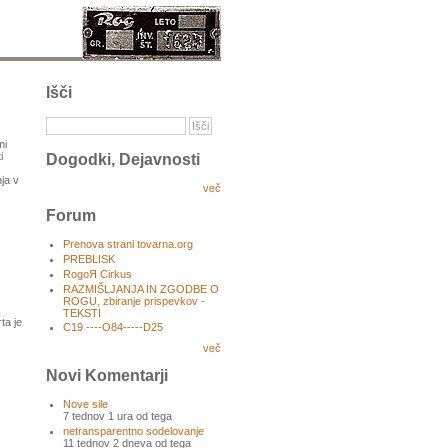
Išči
mi
i
Dogodki, Dejavnosti
ja v
več
Forum
Prenova strani tovarna.org
PREBLISK
RogoЯ Cirkus
RAZMIŠLJANJA IN ZGODBE O
ROGU, zbiranje prispevkov -
TEKSTI
ta je
C19 ----O84-----D25
več
Novi Komentarji
Nove sile
7 tednov 1 ura od tega
netransparentno sodelovanje
11 tednov 2 dneva od tega