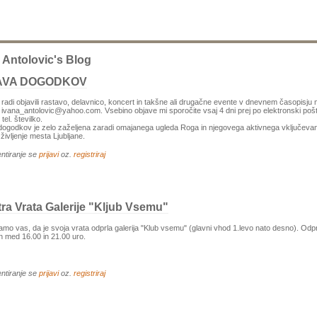
 Antolovic's Blog
AVA DOGODKOV
bi radi objavili rastavo, delavnico, koncert in takšne ali drugačne evente v dnevnem časopisju 
a ivana_antolovic@yahoo.com. Vsebino objave mi sporočite vsaj 4 dni prej po elektronski pošt
tel. številko.
ogodkov je zelo zaželjena zaradi omajanega ugleda Roga in njegovega aktivnega vključevan
 življenje mesta Ljubljane.
ntiranje se
prijavi
oz.
registriraj
ra Vrata Galerije "Kljub Vsemu"
o vas, da je svoja vrata odprla galerija "Klub vsemu" (glavni vhod 1.levo nato desno). Odpr
 med 16.00 in 21.00 uro.
ntiranje se
prijavi
oz.
registriraj