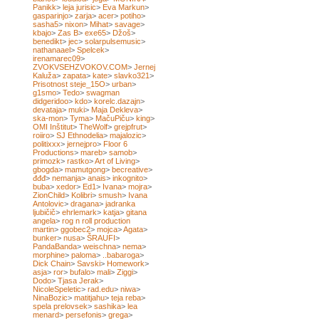
Panikk
>
leja jurisic
>
Eva Markun
>
gasparinjo
>
zarja
>
acer
>
potiho
>
sasha5
>
nixon
>
Mihat
>
savage
>
kbajo
>
Zas B
>
exe65
>
Džoš
>
benedikt
>
jec
>
solarpulsemusic
>
nathanaael
>
Spelcek
>
irenamarec09
>
ZVOKVSEHZVOKOV.COM
>
Jernej
Kaluža
>
zapata
>
kate
>
slavko321
>
Prisotnost steje_15O
>
urban
>
g1smo
>
Tedo
>
swagman
didgeridoo
>
kdo
>
korelc.dazajn
>
devataja
>
muki
>
Maja Dekleva
>
ska-mon
>
Tyma
>
MačuPiču
>
king
>
OMI Inštitut
>
TheWolf
>
grejpfrut
>
roiiro
>
SJ Ethnodelia
>
majalozic
>
politixxx
>
jernejpro
>
Floor 6
Productions
>
mareb
>
samob
>
primozk
>
rastko
>
Art of Living
>
gbogda
>
mamutgong
>
becreative
>
đđđ
>
nemanja
>
anais
>
inkognito
>
buba
>
xedor
>
Ed1
>
Ivana
>
mojra
>
ZionChild
>
Kolibri
>
smush
>
Ivana
Antolovic
>
dragana
>
jadranka
ljubičič
>
ehrlemark
>
katja
>
gitana
angela
>
rog n roll production
martin
>
ggobec2
>
mojca
>
Agata
>
bunker
>
nusa
>
ŠRAUFI
>
PandaBanda
>
weischna
>
nema
>
morphine
>
paloma
>
..babaroga
>
Dick Chain
>
Savski
>
Homework
>
asja
>
ror
>
bufalo
>
mali
>
Ziggi
>
Dodo
>
Tjasa Jerak
>
NicoleSpeletic
>
rad.edu
>
niwa
>
NinaBozic
>
matitjahu
>
teja reba
>
spela prelovsek
>
sashika
>
lea
menard
>
persefonis
>
grega
>