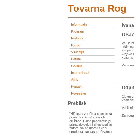
Tovarna Rog
Informacije
Ivana
Program
OBJ
Podpora
Vsi, ki 
Izjave
pišite n
skupaj s 
V Medijih
Objava d
kulturno
Forumi
Za kome
Galerija
International
Arhiv
Kontakt
Odprt
Povezave
Obveščam
vsak dan
Preblisk
Vabljeni!
"Nič manj značilna ni enakost
Za kome
pravic v staroslovanskih
družbah. Polno pooblastilo je
pripadalo celotni skupnosti, in
zatorej so se morali sklepi
sprejemati soglasno. Prvotno