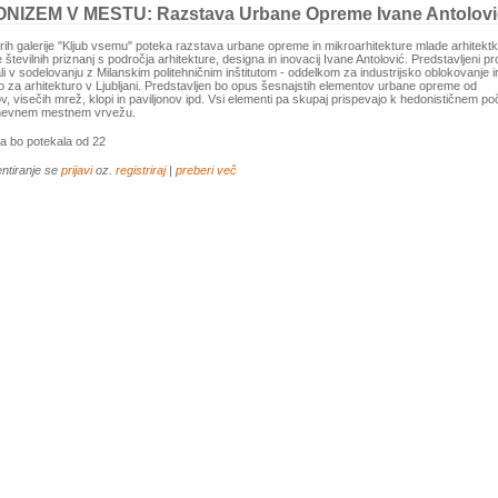
NIZEM V MESTU: Razstava Urbane Opreme Ivane Antolovi
rih galerije "Kljub vsemu" poteka razstava urbane opreme in mikroarhitekture mlade arhitektk
e številnih priznanj s področja arhitekture, designa in inovacij Ivane Antolović. Predstavljeni pro
li v sodelovanju z Milanskim politehničnim inštitutom - oddelkom za industrijsko oblokovanje i
o za arhitekturo v Ljubljani. Predstavljen bo opus šesnajstih elementov urbane opreme od
ov, visečih mrež, klopi in paviljonov ipd. Vsi elementi pa skupaj prispevajo k hedonističnem po
evnem mestnem vrvežu.
a bo potekala od 22
ntiranje se
prijavi
oz.
registriraj
|
preberi več