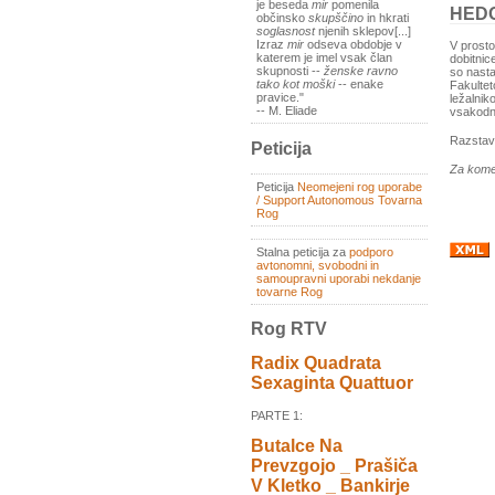
je beseda
mir
pomenila
HEDO
občinsko
skupščino
in hkrati
soglasnost
njenih sklepov[...]
Izraz
mir
odseva obdobje v
V prosto
katerem je imel vsak član
dobitnic
skupnosti --
ženske ravno
so nasta
tako kot moški
-- enake
Fakultet
pravice."
ležalnik
-- M. Eliade
vsakodn
Razstav
Peticija
Za kome
Peticija
Neomejeni rog uporabe
/ Support Autonomous Tovarna
Rog
Stalna peticija za
podporo
avtonomni, svobodni in
samoupravni uporabi nekdanje
tovarne Rog
Rog RTV
Radix Quadrata
Sexaginta Quattuor
PARTE 1:
Butalce Na
Prevzgojo _ Prašiča
V Kletko _ Bankirje