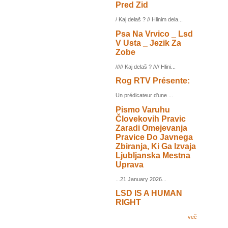
Pred Zid
/ Kaj delaš ? // Hlinim dela...
Psa Na Vrvico _ Lsd
V Usta _ Jezik Za
Zobe
///// Kaj delaš ? //// Hlini...
Rog RTV Présente:
Un prédicateur d'une ...
Pismo Varuhu
Človekovih Pravic
Zaradi Omejevanja
Pravice Do Javnega
Zbiranja, Ki Ga Izvaja
Ljubljanska Mestna
Uprava
...21 January 2026...
LSD IS A HUMAN
RIGHT
več