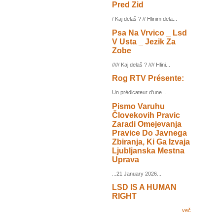
Pred Zid
/ Kaj delaš ? // Hlinim dela...
Psa Na Vrvico _ Lsd
V Usta _ Jezik Za
Zobe
///// Kaj delaš ? //// Hlini...
Rog RTV Présente:
Un prédicateur d'une ...
Pismo Varuhu
Človekovih Pravic
Zaradi Omejevanja
Pravice Do Javnega
Zbiranja, Ki Ga Izvaja
Ljubljanska Mestna
Uprava
...21 January 2026...
LSD IS A HUMAN
RIGHT
več