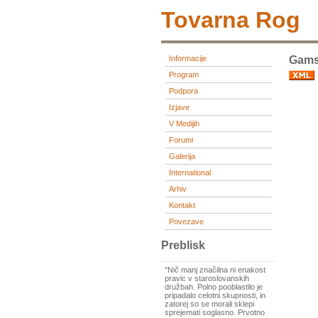
Tovarna Rog
Informacije
Gams
Program
Podpora
Izjave
V Medijih
Forumi
Galerija
International
Arhiv
Kontakt
Povezave
Preblisk
"Nič manj značilna ni enakost
pravic v staroslovanskih
družbah. Polno pooblastilo je
pripadalo celotni skupnosti, in
zatorej so se morali sklepi
sprejemati soglasno. Prvotno