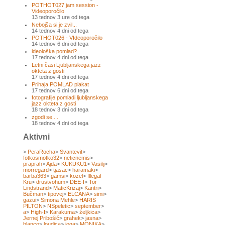
POTHOT027 jam session -
Videoporočilo
13 tednov 3 ure od tega
Nebojša si je zvil...
14 tednov 4 dni od tega
POTHOT026 - VIdeoporočilo
14 tednov 6 dni od tega
ideološka pomlad?
17 tednov 4 dni od tega
Letni časi Ljubljanskega jazz
okteta z gosti
17 tednov 4 dni od tega
Prihaja POMLAD plakat
17 tednov 6 dni od tega
fotografije pomladi ljubljanskega
jazz okteta z gosti
18 tednov 3 dni od tega
zgodi se,...
18 tednov 4 dni od tega
Aktivni
>
PeraRocha
>
Svantevit
>
fotkosmotko32
>
neticnemis
>
praprah
>
Ajda
>
KUKUKU1
>
Vasilij
>
morregard
>
tjasac
>
haramaki
>
barba363
>
gamsi
>
kozel
>
Illegal
Kru
>
drustvohum
>
DEE-I
>
Tor
Lindstrand
>
MaticKrizaj
>
Kantri
>
Bučman
>
tipovej
>
ELCANA
>
simi
>
gazui
>
Simona Mehle
>
HARIS
PILTON
>
NSpeletic
>
september
>
a
>
High-I
>
Karakuma
>
željkica
>
Jernej Pribošič
>
grahek
>
jasna
>
blanco
>
loudica
>
joga
>
MONIKA
>