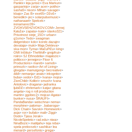
Panikk
>
leja jurisic
>
Eva Markun
>
gasparinjo
>
zarja
>
acer
>
potiho
>
sasha5
>
nixon
>
Mihat
>
savage
>
kbajo
>
Zas B
>
exe65
>
Džoš
>
benedikt
>
jec
>
solarpulsemusic
>
nathanaael
>
Spelcek
>
irenamarec09
>
ZVOKVSEHZVOKOV.COM
>
Jernej
Kaluža
>
zapata
>
kate
>
slavko321
>
Prisotnost steje_15O
>
urban
>
g1smo
>
Tedo
>
swagman
didgeridoo
>
kdo
>
korelc.dazajn
>
devataja
>
muki
>
Maja Dekleva
>
ska-mon
>
Tyma
>
MačuPiču
>
king
>
OMI Inštitut
>
TheWolf
>
grejpfrut
>
roiiro
>
SJ Ethnodelia
>
majalozic
>
politixxx
>
jernejpro
>
Floor 6
Productions
>
mareb
>
samob
>
primozk
>
rastko
>
Art of Living
>
gbogda
>
mamutgong
>
becreative
>
đđđ
>
nemanja
>
anais
>
inkognito
>
buba
>
xedor
>
Ed1
>
Ivana
>
mojra
>
ZionChild
>
Kolibri
>
smush
>
Ivana
Antolovic
>
dragana
>
jadranka
ljubičič
>
ehrlemark
>
katja
>
gitana
angela
>
rog n roll production
martin
>
ggobec2
>
mojca
>
Agata
>
bunker
>
nusa
>
ŠRAUFI
>
PandaBanda
>
weischna
>
nema
>
morphine
>
paloma
>
..babaroga
>
Dick Chain
>
Savski
>
Homework
>
asja
>
ror
>
bufalo
>
mali
>
Ziggi
>
Dodo
>
Tjasa Jerak
>
NicoleSpeletic
>
rad.edu
>
niwa
>
NinaBozic
>
matitjahu
>
teja reba
>
spela prelovsek
>
sashika
>
lea
menard
>
persefonis
>
grega
>