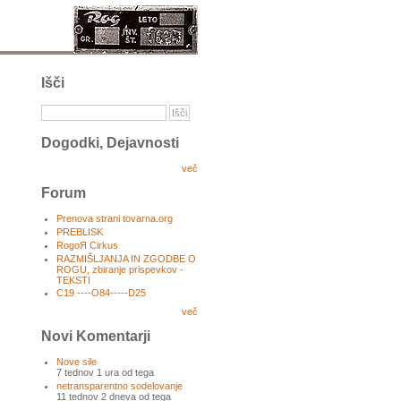
Išči
Dogodki, Dejavnosti
več
Forum
Prenova strani tovarna.org
PREBLISK
RogoЯ Cirkus
RAZMIŠLJANJA IN ZGODBE O
ROGU, zbiranje prispevkov -
TEKSTI
C19 ----O84-----D25
več
Novi Komentarji
Nove sile
7 tednov 1 ura od tega
netransparentno sodelovanje
11 tednov 2 dneva od tega