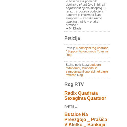
je beseda
mir
pomenila
občinsko
skupščino
in hkrati
soglasnost
njenih sklepov[...]
Izraz
mir
odseva obdobje v
katerem je imel vsak član
skupnosti --
ženske ravno
tako kot moški
-- enake
pravice."
-- M. Eliade
Peticija
Peticija
Neomejeni rog uporabe
/ Support Autonomous Tovarna
Rog
Stalna peticija za
podporo
avtonomni, svobodni in
samoupravni uporabi nekdanje
tovarne Rog
Rog RTV
Radix Quadrata
Sexaginta Quattuor
PARTE 1:
Butalce Na
Prevzgojo _ Prašiča
V Kletko _ Bankirje