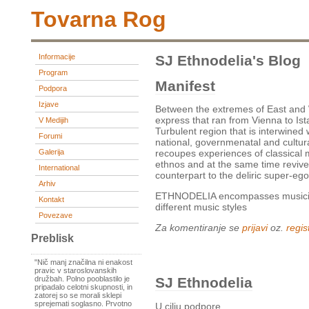
Tovarna Rog
Informacije
SJ Ethnodelia's Blog
Program
Manifest
Podpora
Izjave
Between the extremes of East and W
express that ran from Vienna to Is
V Medijih
Turbulent region that is interwined
Forumi
national, governmenatal and cultur
Galerija
recoupes experiences of classical 
ethnos and at the same time revive
International
counterpart to the deliric super-e
Arhiv
ETHNODELIA encompasses musician
Kontakt
different music styles
Povezave
Za komentiranje se
prijavi
oz.
regist
Preblisk
"Nič manj značilna ni enakost
pravic v staroslovanskih
družbah. Polno pooblastilo je
SJ Ethnodelia
pripadalo celotni skupnosti, in
zatorej so se morali sklepi
sprejemati soglasno. Prvotno
U cilju podpore