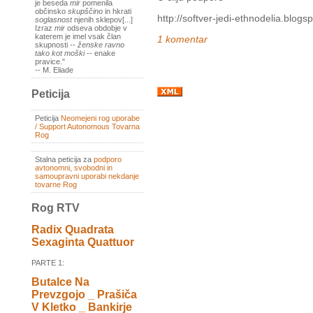
je beseda
mir
pomenila
občinsko
skupščino
in hkrati
http://softver-jedi-ethnodelia.blogs
soglasnost
njenih sklepov[...]
Izraz
mir
odseva obdobje v
katerem je imel vsak član
1 komentar
skupnosti --
ženske ravno
tako kot moški
-- enake
pravice."
-- M. Eliade
Peticija
Peticija
Neomejeni rog uporabe
/ Support Autonomous Tovarna
Rog
Stalna peticija za
podporo
avtonomni, svobodni in
samoupravni uporabi nekdanje
tovarne Rog
Rog RTV
Radix Quadrata
Sexaginta Quattuor
PARTE 1:
Butalce Na
Prevzgojo _ Prašiča
V Kletko _ Bankirje