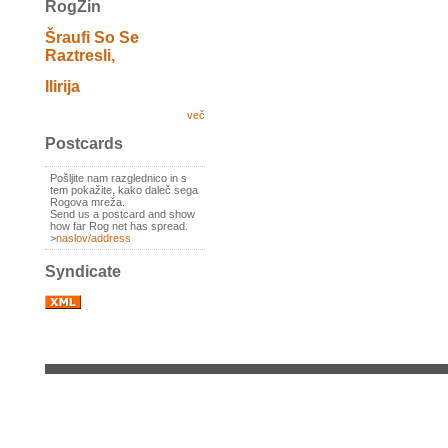
RogZin
Šraufi So Se
Raztresli,
Ilirija
več
Postcards
Pošljite nam razglednico in s
tem pokažite, kako daleč sega
Rogova mreža.
Send us a postcard and show
how far Rog net has spread.
>
naslov/address
Syndicate