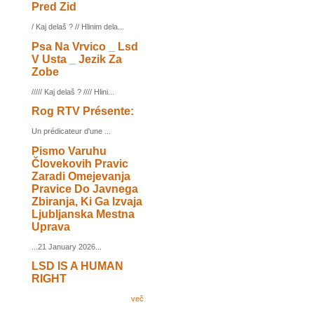
Pred Zid
/ Kaj delaš ? // Hlinim dela...
Psa Na Vrvico _ Lsd
V Usta _ Jezik Za
Zobe
///// Kaj delaš ? //// Hlini...
Rog RTV Présente:
Un prédicateur d'une ...
Pismo Varuhu
Človekovih Pravic
Zaradi Omejevanja
Pravice Do Javnega
Zbiranja, Ki Ga Izvaja
Ljubljanska Mestna
Uprava
...21 January 2026...
LSD IS A HUMAN
RIGHT
več