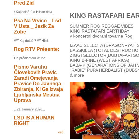
Pred Zid
/ Kaj delaš ? // Hlinim dela...
KING RASTAFARI EA
Psa Na Vrvico _ Lsd
V Usta _ Jezik Za
SUMMER ROG REGGAE VIBES
KING RASTAFARI EARTHDAY
Zobe
v koncertni dvorani tovarne Rog
///// Kaj delaš ? //// Hlini...
IZAAC SELECTA (DRAGONFYAH 
Rog RTV Présente:
BASSKILLA (TOTAL DESTRUCTIO
ZIGGI SELECTOR(DUBTAFARI S
Un prédicateur d'une ...
KING B-FINE (WEST AFRICA)
BABA-K (GENARATIONS OF JAH V
Pismo Varuhu
"RABIE" PUPA HERBALIST (DUB
Človekovih Pravic
& more
Zaradi Omejevanja
Pravice Do Javnega
Zbiranja, Ki Ga Izvaja
Ljubljanska Mestna
Uprava
...21 January 2026...
LSD IS A HUMAN
RIGHT
več