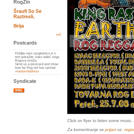
RogZin
Šraufi So Se
Raztresli,
Ilirija
več
Postcards
Pošljite nam razglednico in s
tem pokažite, kako daleč sega
Rogova mreža.
Send us a postcard and show
how far Rog net has spread.
>
naslov/address
Syndicate
Click on flyer to listen some music
Za komentiranje se
prijavi
oz.
regist