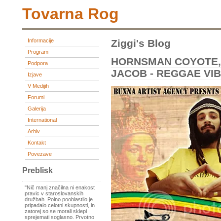
Tovarna Rog
Informacije
Ziggi's Blog
Program
HORNSMAN COYOTE,
Podpora
JACOB - REGGAE VIB
Izjave
V Medijih
Forumi
Galerija
International
Arhiv
Kontakt
Povezave
Preblisk
"Nič manj značilna ni enakost
pravic v staroslovanskih
družbah. Polno pooblastilo je
pripadalo celotni skupnosti, in
zatorej so se morali sklepi
sprejemati soglasno. Prvotno