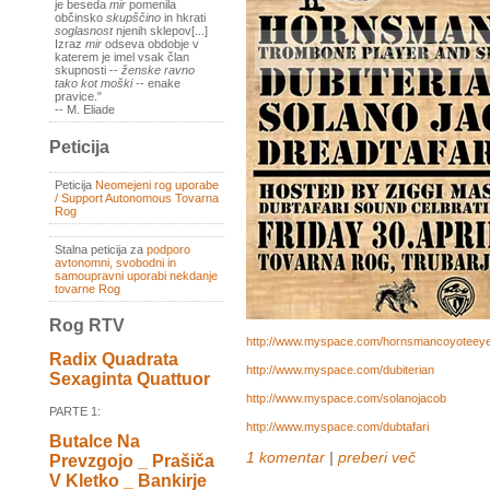
je beseda
mir
pomenila
občinsko
skupščino
in hkrati
soglasnost
njenih sklepov[...]
Izraz
mir
odseva obdobje v
katerem je imel vsak član
skupnosti --
ženske ravno
tako kot moški
-- enake
pravice."
-- M. Eliade
Peticija
Peticija
Neomejeni rog uporabe
/ Support Autonomous Tovarna
Rog
Stalna peticija za
podporo
avtonomni, svobodni in
samoupravni uporabi nekdanje
tovarne Rog
Rog RTV
http://www.myspace.com/hornsmancoyoteey
Radix Quadrata
http://www.myspace.com/dubiterian
Sexaginta Quattuor
http://www.myspace.com/solanojacob
PARTE 1:
http://www.myspace.com/dubtafari
Butalce Na
1 komentar
|
preberi več
Prevzgojo _ Prašiča
V Kletko _ Bankirje