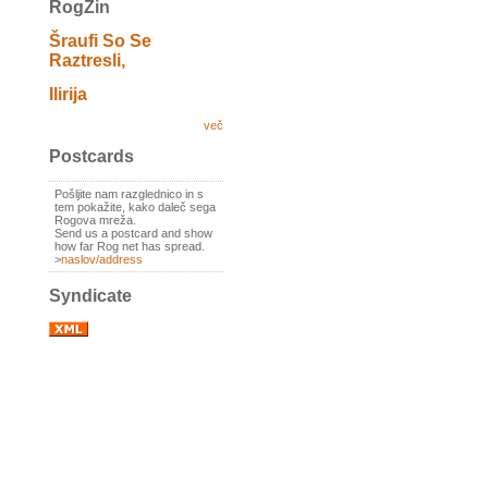
RogZin
Šraufi So Se
Raztresli,
Ilirija
več
Postcards
Pošljite nam razglednico in s
tem pokažite, kako daleč sega
Rogova mreža.
Send us a postcard and show
how far Rog net has spread.
>
naslov/address
Syndicate