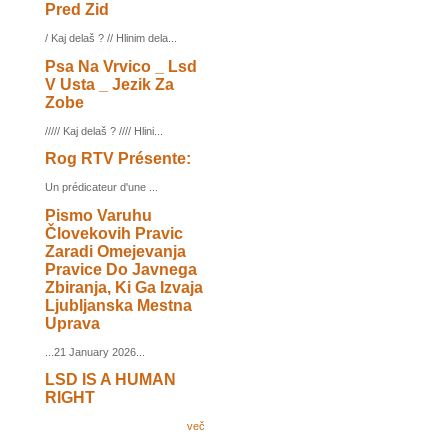
Pred Zid
/ Kaj delaš ? // Hlinim dela...
Psa Na Vrvico _ Lsd
V Usta _ Jezik Za
Zobe
///// Kaj delaš ? //// Hlini...
Rog RTV Présente:
Un prédicateur d'une ...
Pismo Varuhu
Človekovih Pravic
Zaradi Omejevanja
Pravice Do Javnega
Zbiranja, Ki Ga Izvaja
Ljubljanska Mestna
Uprava
...21 January 2026...
LSD IS A HUMAN
RIGHT
več