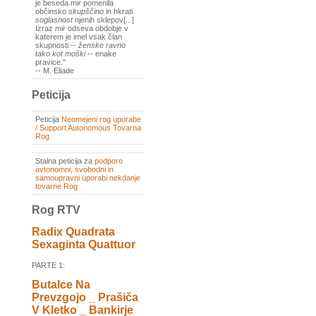
je beseda
mir
pomenila
občinsko
skupščino
in hkrati
soglasnost
njenih sklepov[...]
Izraz
mir
odseva obdobje v
katerem je imel vsak član
skupnosti --
ženske ravno
tako kot moški
-- enake
pravice."
-- M. Eliade
Peticija
Peticija
Neomejeni rog uporabe
/ Support Autonomous Tovarna
Rog
Stalna peticija za
podporo
avtonomni, svobodni in
samoupravni uporabi nekdanje
tovarne Rog
Rog RTV
Radix Quadrata
Sexaginta Quattuor
PARTE 1:
Butalce Na
Prevzgojo _ Prašiča
V Kletko _ Bankirje