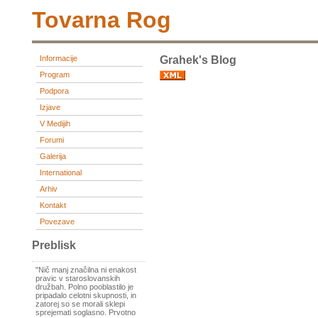
Tovarna Rog
Informacije
Grahek's Blog
Program
Podpora
Izjave
V Medijih
Forumi
Galerija
International
Arhiv
Kontakt
Povezave
Preblisk
"Nič manj značilna ni enakost
pravic v staroslovanskih
družbah. Polno pooblastilo je
pripadalo celotni skupnosti, in
zatorej so se morali sklepi
sprejemati soglasno. Prvotno