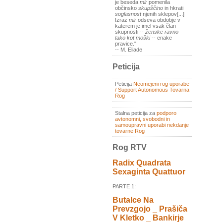
je beseda
mir
pomenila
občinsko
skupščino
in hkrati
soglasnost
njenih sklepov[...]
Izraz
mir
odseva obdobje v
katerem je imel vsak član
skupnosti --
ženske ravno
tako kot moški
-- enake
pravice."
-- M. Eliade
Peticija
Peticija
Neomejeni rog uporabe
/ Support Autonomous Tovarna
Rog
Stalna peticija za
podporo
avtonomni, svobodni in
samoupravni uporabi nekdanje
tovarne Rog
Rog RTV
Radix Quadrata
Sexaginta Quattuor
PARTE 1:
Butalce Na
Prevzgojo _ Prašiča
V Kletko _ Bankirje