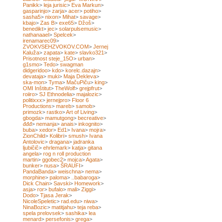
Panikk
>
leja jurisic
>
Eva Markun
>
gasparinjo
>
zarja
>
acer
>
potiho
>
sasha5
>
nixon
>
Mihat
>
savage
>
kbajo
>
Zas B
>
exe65
>
Džoš
>
benedikt
>
jec
>
solarpulsemusic
>
nathanaael
>
Spelcek
>
irenamarec09
>
ZVOKVSEHZVOKOV.COM
>
Jernej
Kaluža
>
zapata
>
kate
>
slavko321
>
Prisotnost steje_15O
>
urban
>
g1smo
>
Tedo
>
swagman
didgeridoo
>
kdo
>
korelc.dazajn
>
devataja
>
muki
>
Maja Dekleva
>
ska-mon
>
Tyma
>
MačuPiču
>
king
>
OMI Inštitut
>
TheWolf
>
grejpfrut
>
roiiro
>
SJ Ethnodelia
>
majalozic
>
politixxx
>
jernejpro
>
Floor 6
Productions
>
mareb
>
samob
>
primozk
>
rastko
>
Art of Living
>
gbogda
>
mamutgong
>
becreative
>
đđđ
>
nemanja
>
anais
>
inkognito
>
buba
>
xedor
>
Ed1
>
Ivana
>
mojra
>
ZionChild
>
Kolibri
>
smush
>
Ivana
Antolovic
>
dragana
>
jadranka
ljubičič
>
ehrlemark
>
katja
>
gitana
angela
>
rog n roll production
martin
>
ggobec2
>
mojca
>
Agata
>
bunker
>
nusa
>
ŠRAUFI
>
PandaBanda
>
weischna
>
nema
>
morphine
>
paloma
>
..babaroga
>
Dick Chain
>
Savski
>
Homework
>
asja
>
ror
>
bufalo
>
mali
>
Ziggi
>
Dodo
>
Tjasa Jerak
>
NicoleSpeletic
>
rad.edu
>
niwa
>
NinaBozic
>
matitjahu
>
teja reba
>
spela prelovsek
>
sashika
>
lea
menard
>
persefonis
>
grega
>