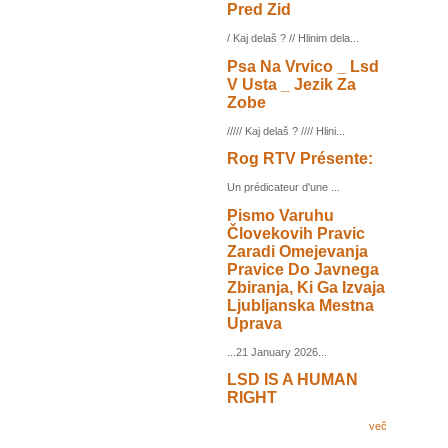
Pred Zid
/ Kaj delaš ? // Hlinim dela...
Psa Na Vrvico _ Lsd
V Usta _ Jezik Za
Zobe
///// Kaj delaš ? //// Hlini...
Rog RTV Présente:
Un prédicateur d'une ...
Pismo Varuhu
Človekovih Pravic
Zaradi Omejevanja
Pravice Do Javnega
Zbiranja, Ki Ga Izvaja
Ljubljanska Mestna
Uprava
...21 January 2026...
LSD IS A HUMAN
RIGHT
več