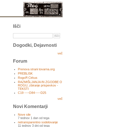
Išči
Dogodki, Dejavnosti
več
Forum
Prenova strani tovarna.org
PREBLISK
RogoЯ Cirkus
RAZMIŠLJANJA IN ZGODBE O
ROGU, zbiranje prispevkov -
TEKSTI
C19 ----O84-----D25
več
Novi Komentarji
Nove sile
7 tednov 1 dan od tega
netransparentno sodelovanje
11 tednov 3 dni od tega