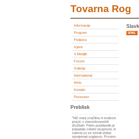
Tovarna Rog
Informacije
Slav
Program
Podpora
Izjave
V Medijih
Forumi
Galerija
International
Arhiv
Kontakt
Povezave
Preblisk
"Nič manj značilna ni enakost
pravic v staroslovanskih
družbah. Polno pooblastilo je
pripadalo celotni skupnosti, in
zatorej so se morali sklepi
sprejemati soglasno. Prvotno