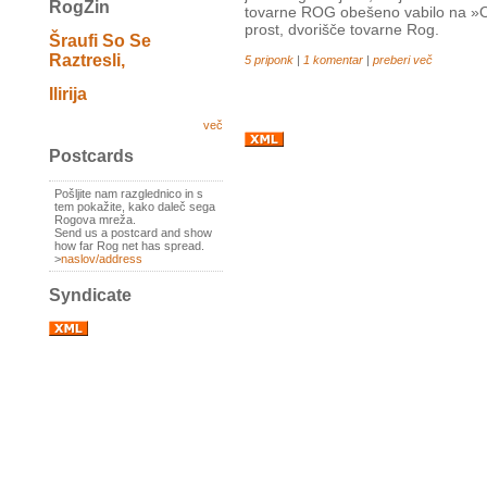
RogZin
tovarne ROG obešeno vabilo na »Og
prost, dvorišče tovarne Rog.
Šraufi So Se
Raztresli,
5 priponk
|
1 komentar
|
preberi več
Ilirija
več
Postcards
Pošljite nam razglednico in s
tem pokažite, kako daleč sega
Rogova mreža.
Send us a postcard and show
how far Rog net has spread.
>
naslov/address
Syndicate