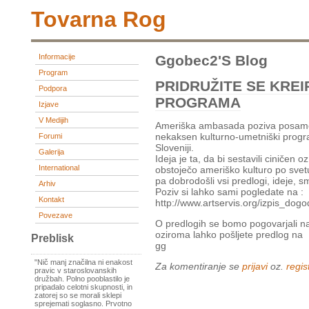
Tovarna Rog
Informacije
Ggobec2's Blog
Program
PRIDRUŽITE SE KRE
Podpora
PROGRAMA
Izjave
V Medijih
Ameriška ambasada poziva posamezn
nekaksen kulturno-umetniški progra
Forumi
Sloveniji.
Galerija
Ideja je ta, da bi sestavili ciničen 
International
obstoječo ameriško kulturo po svetu
pa dobrodošli vsi predlogi, ideje, sm
Arhiv
Poziv si lahko sami pogledate na :
Kontakt
http://www.artservis.org/izpis_do
Povezave
O predlogih se bomo pogovarjali na 
oziroma lahko pošljete predlog na
Preblisk
gg
"Nič manj značilna ni enakost
Za komentiranje se
prijavi
oz.
regist
pravic v staroslovanskih
družbah. Polno pooblastilo je
pripadalo celotni skupnosti, in
zatorej so se morali sklepi
sprejemati soglasno. Prvotno