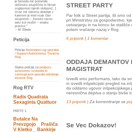
je beseda
mir
pomenila
STREET PARTY
občinsko
skupščino
in hkrati
soglasnost
njenih sklepov[...]
Izraz
mir
odseva obdobje v
Par fotk iz Street partija, šli smo 
katerem je imel vsak član
skupnosti --
ženske ravno
pri Ministrstvu za gospodarstvo, kj
tako kot moški
-- enake
ustvarjanju in na koncu še stališče 
pravice."
potem vračanje nazaj v Rog.
-- M. Eliade
6 priponk
|
1 komentar
Peticija
Peticija
Neomejeni rog uporabe
/ Support Autonomous Tovarna
Rog
ODDAJA DEMANTOV N
MAGISTRAT
Stalna peticija za
podporo
avtonomni, svobodni in
samoupravni uporabi nekdanje
tovarne Rog
Izvedli smo performans, tako da smo
in izvedli inšpekcijski pregled na in
Rog RTV
da oddamo ugovor inšpekcijskega po
neresnična dejstva o stanju bivše
Radix Quadrata
13 priponk
| Za komentiranje se
pri
Sexaginta Quattuor
PARTE 1:
Butalce Na
Se Vec Dokazov!
Prevzgojo _ Prašiča
V Kletko _ Bankirje