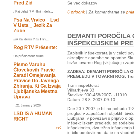
Pred Zid
Se vec dokazov !
6 priponk
| Za komentiranje se
prij
/ Kaj delaš ? // Hlinim dela...
Psa Na Vrvico _ Lsd
V Usta _ Jezik Za
Zobe
DEMANTI POROČILA
///// Kaj delaš ? //// Hlini...
INŠPEKCIJSKEM PRE
Rog RTV Présente:
Zapisnik inšpektorata je v celoti po
Un prédicateur d'une ...
okrepljene opombe so opombe Skup
bivše tovarne Rog (vključujejo zapi
Pismo Varuhu
Človekovih Pravic
ZADEVA: DEMANTI POROČILA 
Zaradi Omejevanja
PREGLEDU V TOVARNI ROG, Truba
Pravice Do Javnega
Tržni inšpektorat
Zbiranja, Ki Ga Izvaja
Vilharhjeva 33
Ljubljanska Mestna
Številka: 900-458/2007- -11010
Uprava
Datum: 28.8. 2007-09-10
...21 January 2026...
Dne 20.7.2007 je bil na pobudo Trž
LSD IS A HUMAN
pregled v zapuščenih objektih biv
Ljubljana, v povezavi s prijavo o opr
RIGHT
inšpekcijskem pregledu so sodelova
inšpektorica, dva tržna inšpektorja i
več
je bilo ugotovljeno, da je na vhodn