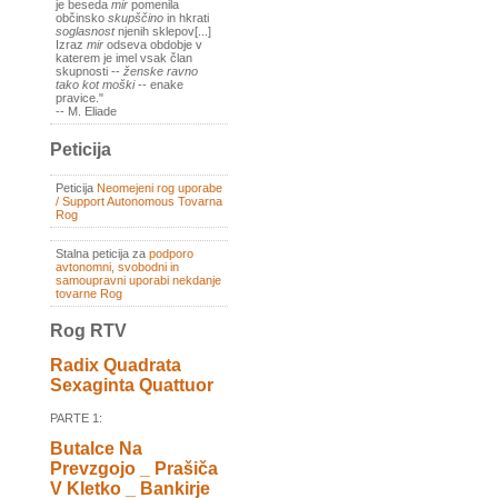
je beseda
mir
pomenila
občinsko
skupščino
in hkrati
soglasnost
njenih sklepov[...]
Izraz
mir
odseva obdobje v
katerem je imel vsak član
skupnosti --
ženske ravno
tako kot moški
-- enake
pravice."
-- M. Eliade
Peticija
Peticija
Neomejeni rog uporabe
/ Support Autonomous Tovarna
Rog
Stalna peticija za
podporo
avtonomni, svobodni in
samoupravni uporabi nekdanje
tovarne Rog
Rog RTV
Radix Quadrata
Sexaginta Quattuor
PARTE 1:
Butalce Na
Prevzgojo _ Prašiča
V Kletko _ Bankirje