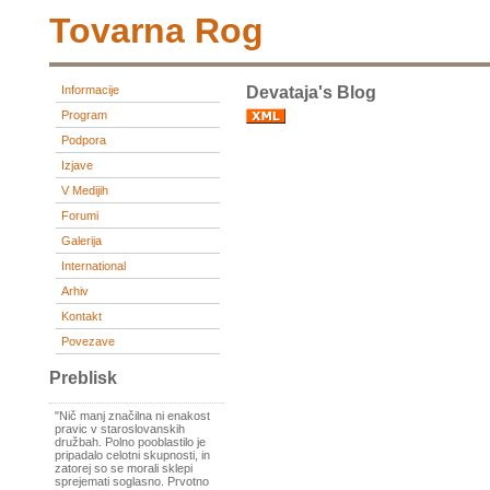
Tovarna Rog
Informacije
Devataja's Blog
Program
Podpora
Izjave
V Medijih
Forumi
Galerija
International
Arhiv
Kontakt
Povezave
Preblisk
"Nič manj značilna ni enakost
pravic v staroslovanskih
družbah. Polno pooblastilo je
pripadalo celotni skupnosti, in
zatorej so se morali sklepi
sprejemati soglasno. Prvotno