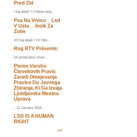
Pred Zid
/ Kaj delaš ? // Hlinim dela...
Psa Na Vrvico _ Lsd
V Usta _ Jezik Za
Zobe
///// Kaj delaš ? //// Hlini...
Rog RTV Présente:
Un prédicateur d'une ...
Pismo Varuhu
Človekovih Pravic
Zaradi Omejevanja
Pravice Do Javnega
Zbiranja, Ki Ga Izvaja
Ljubljanska Mestna
Uprava
...21 January 2026...
LSD IS A HUMAN
RIGHT
več