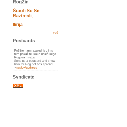
RogZin
Šraufi So Se
Raztresli,
Ilirija
več
Postcards
Pošljite nam razglednico in s
tem pokažite, kako daleč sega
Rogova mreža.
Send us a postcard and show
how far Rog net has spread.
>
naslov/address
Syndicate