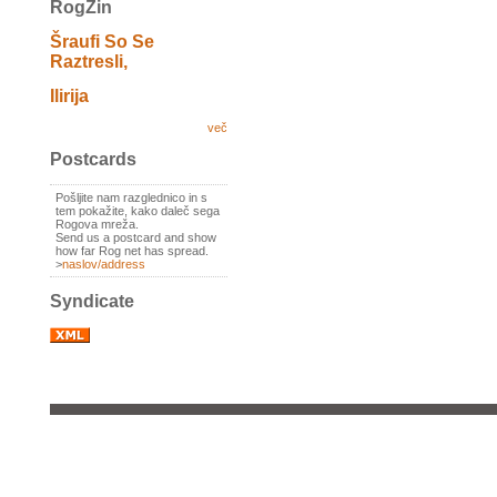
RogZin
Šraufi So Se
Raztresli,
Ilirija
več
Postcards
Pošljite nam razglednico in s
tem pokažite, kako daleč sega
Rogova mreža.
Send us a postcard and show
how far Rog net has spread.
>
naslov/address
Syndicate