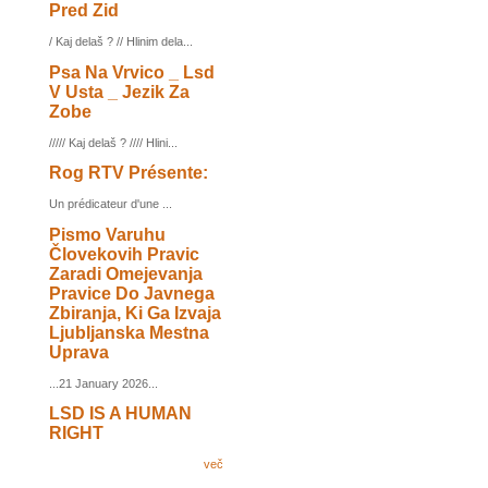
Pred Zid
/ Kaj delaš ? // Hlinim dela...
Psa Na Vrvico _ Lsd
V Usta _ Jezik Za
Zobe
///// Kaj delaš ? //// Hlini...
Rog RTV Présente:
Un prédicateur d'une ...
Pismo Varuhu
Človekovih Pravic
Zaradi Omejevanja
Pravice Do Javnega
Zbiranja, Ki Ga Izvaja
Ljubljanska Mestna
Uprava
...21 January 2026...
LSD IS A HUMAN
RIGHT
več