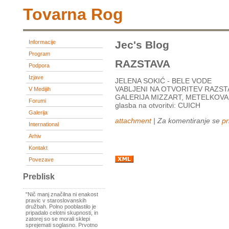
Tovarna Rog
Informacije
Jec's Blog
Program
RAZSTAVA
Podpora
Izjave
JELENA SOKIĆ - BELE VODE
VABLJENI NA OTVORITEV RAZSTAV
V Medijih
GALERIJA MIZZART, METELKOVA
Forumi
glasba na otvoritvi: CUICH
Galerija
attachment
| Za komentiranje se
pr
International
Arhiv
Kontakt
Povezave
Preblisk
"Nič manj značilna ni enakost
pravic v staroslovanskih
družbah. Polno pooblastilo je
pripadalo celotni skupnosti, in
zatorej so se morali sklepi
sprejemati soglasno. Prvotno