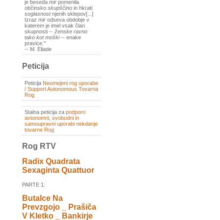
je beseda
mir
pomenila
občinsko
skupščino
in hkrati
soglasnost
njenih sklepov[...]
Izraz
mir
odseva obdobje v
katerem je imel vsak član
skupnosti --
ženske ravno
tako kot moški
-- enake
pravice."
-- M. Eliade
Peticija
Peticija
Neomejeni rog uporabe
/ Support Autonomous Tovarna
Rog
Stalna peticija za
podporo
avtonomni, svobodni in
samoupravni uporabi nekdanje
tovarne Rog
Rog RTV
Radix Quadrata
Sexaginta Quattuor
PARTE 1:
Butalce Na
Prevzgojo _ Prašiča
V Kletko _ Bankirje