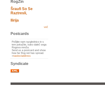
RogZin
Šraufi So Se
Raztresli,
Ilirija
več
Postcards
Pošljite nam razglednico in s
tem pokažite, kako daleč sega
Rogova mreža.
Send us a postcard and show
how far Rog net has spread.
>
naslov/address
Syndicate