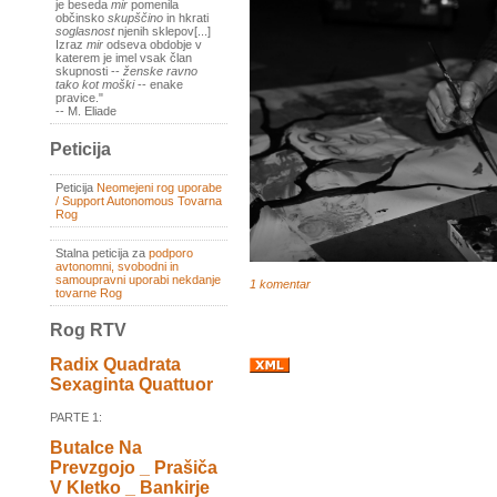
je beseda
mir
pomenila
občinsko
skupščino
in hkrati
soglasnost
njenih sklepov[...]
Izraz
mir
odseva obdobje v
katerem je imel vsak član
skupnosti --
ženske ravno
tako kot moški
-- enake
pravice."
-- M. Eliade
Peticija
Peticija
Neomejeni rog uporabe
/ Support Autonomous Tovarna
Rog
Stalna peticija za
podporo
avtonomni, svobodni in
samoupravni uporabi nekdanje
1 komentar
tovarne Rog
Rog RTV
Radix Quadrata
Sexaginta Quattuor
PARTE 1:
Butalce Na
Prevzgojo _ Prašiča
V Kletko _ Bankirje