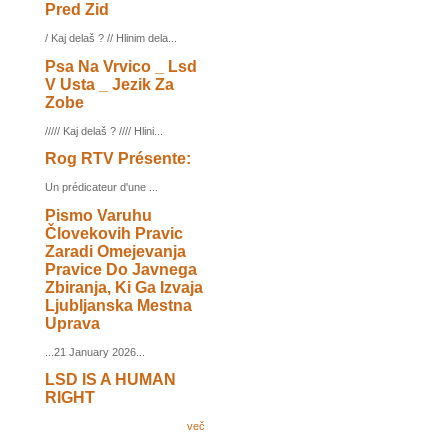
Pred Zid
/ Kaj delaš ? // Hlinim dela...
Psa Na Vrvico _ Lsd
V Usta _ Jezik Za
Zobe
///// Kaj delaš ? //// Hlini...
Rog RTV Présente:
Un prédicateur d'une ...
Pismo Varuhu
Človekovih Pravic
Zaradi Omejevanja
Pravice Do Javnega
Zbiranja, Ki Ga Izvaja
Ljubljanska Mestna
Uprava
...21 January 2026...
LSD IS A HUMAN
RIGHT
več