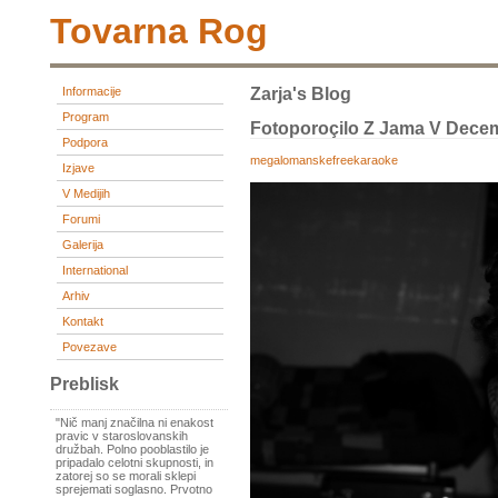
Tovarna Rog
Informacije
Zarja's Blog
Program
Fotoporoçilo Z Jama V Dece
Podpora
megalomanskefreekaraoke
Izjave
V Medijih
Forumi
Galerija
International
Arhiv
Kontakt
Povezave
Preblisk
"Nič manj značilna ni enakost
pravic v staroslovanskih
družbah. Polno pooblastilo je
pripadalo celotni skupnosti, in
zatorej so se morali sklepi
sprejemati soglasno. Prvotno