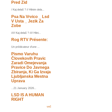
Pred Zid
/ Kaj delaš ? // Hlinim dela...
Psa Na Vrvico _ Lsd
V Usta _ Jezik Za
Zobe
///// Kaj delaš ? //// Hlini...
Rog RTV Présente:
Un prédicateur d'une ...
Pismo Varuhu
Človekovih Pravic
Zaradi Omejevanja
Pravice Do Javnega
Zbiranja, Ki Ga Izvaja
Ljubljanska Mestna
Uprava
...21 January 2026...
LSD IS A HUMAN
RIGHT
več