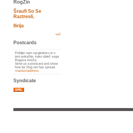
RogZin
Šraufi So Se
Raztresli,
Ilirija
več
Postcards
Pošljite nam razglednico in s
tem pokažite, kako daleč sega
Rogova mreža.
Send us a postcard and show
how far Rog net has spread.
>
naslov/address
Syndicate