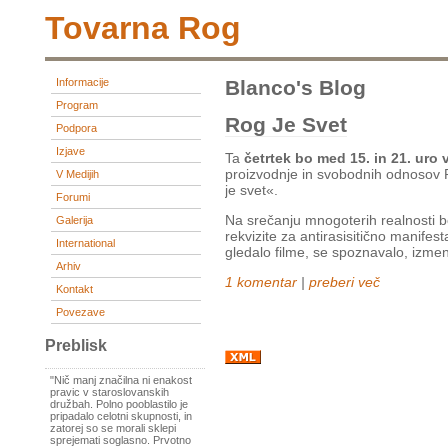
Tovarna Rog
Informacije
Blanco's Blog
Program
Rog Je Svet
Podpora
Izjave
Ta
četrtek bo med 15. in 21. uro
proizvodnje in svobodnih odnosov 
V Medijih
je svet«.
Forumi
Na srečanju mnogoterih realnosti b
Galerija
rekvizite za antirasisitično manifest
International
gledalo filme, se spoznavalo, izmen
Arhiv
1 komentar
|
preberi več
Kontakt
Povezave
Preblisk
"Nič manj značilna ni enakost
pravic v staroslovanskih
družbah. Polno pooblastilo je
pripadalo celotni skupnosti, in
zatorej so se morali sklepi
sprejemati soglasno. Prvotno