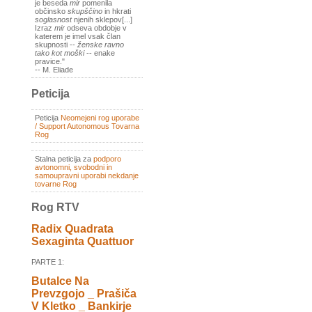
je beseda
mir
pomenila
občinsko
skupščino
in hkrati
soglasnost
njenih sklepov[...]
Izraz
mir
odseva obdobje v
katerem je imel vsak član
skupnosti --
ženske ravno
tako kot moški
-- enake
pravice."
-- M. Eliade
Peticija
Peticija
Neomejeni rog uporabe
/ Support Autonomous Tovarna
Rog
Stalna peticija za
podporo
avtonomni, svobodni in
samoupravni uporabi nekdanje
tovarne Rog
Rog RTV
Radix Quadrata
Sexaginta Quattuor
PARTE 1:
Butalce Na
Prevzgojo _ Prašiča
V Kletko _ Bankirje