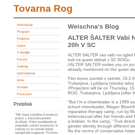
Tovarna Rog
Informacije
Weischna's Blog
Program
ALTER ŠALTER Vabi Na
Podpora
20h V SC
Izjave
V Medijih
ALTER SALTER vas vabi na ogled fil
tudi na queer debati v SC ROGu.
Forumi
//ALTER SALTER invites you on proj
Galerija
already mentioned on the queer de
International
Film bomo zavrteli v cetrtek, 15.
Arhiv
Trubarjeva, Ljubljana (stavba tako
Kontakt
//Projection will be on Thursday, 1
ROG, Trubarjeva, Ljubljana (after t
Povezave
"But I’m a cheerleader is a 1999 sa
Preblisk
school cheerleader, Megan Bloomfi
reparative therapy camp, run by M
"Nič manj značilna ni enakost
heterosexual after her friends and f
pravic v staroslovanskih
a lesbian. In the camp, “True direc
družbah. Polno pooblastilo je
pripadalo celotni skupnosti, in
gender identity through different s
zatorej so se morali sklepi
fits the norms of conservative het
sprejemati soglasno. Prvotno