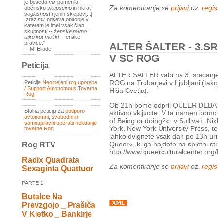
je beseda
mir
pomenila
Za komentiranje se
prijavi
oz.
regist
občinsko
skupščino
in hkrati
soglasnost
njenih sklepov[...]
Izraz
mir
odseva obdobje v
katerem je imel vsak član
skupnosti --
ženske ravno
tako kot moški
-- enake
pravice."
ALTER ŠALTER - 3.SR
-- M. Eliade
V SC ROG
Peticija
ALTER SALTER vabi na 3. srecanje,
ROG na Trubarjevi v Ljubljani (tak
Peticija
Neomejeni rog uporabe
/ Support Autonomous Tovarna
Hiša Cvetja).
Rog
Ob 21h bomo odprli QUEER DEBATO:
Stalna peticija za
podporo
aktivno vkljucite. V ta namen bomo 
avtonomni, svobodni in
of Being or doing?«. v:Sullivan, Nik
samoupravni uporabi nekdanje
York, New York University Press, te
tovarne Rog
lahko dvignete vsak dan po 13h uri
Queer«, ki ga najdete na spletni str
Rog RTV
http://www.queerculturalcenter.or
Radix Quadrata
Za komentiranje se
prijavi
oz.
regist
Sexaginta Quattuor
PARTE 1:
Butalce Na
Prevzgojo _ Prašiča
V Kletko _ Bankirje