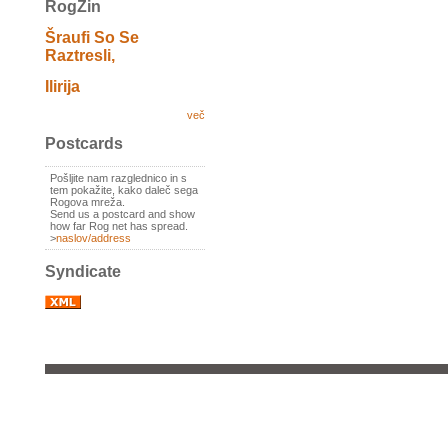
RogZin
Šraufi So Se
Raztresli,
Ilirija
več
Postcards
Pošljite nam razglednico in s
tem pokažite, kako daleč sega
Rogova mreža.
Send us a postcard and show
how far Rog net has spread.
>
naslov/address
Syndicate