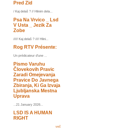
Pred Zid
/ Kaj delaš ? // Hlinim dela...
Psa Na Vrvico _ Lsd
V Usta _ Jezik Za
Zobe
///// Kaj delaš ? //// Hlini...
Rog RTV Présente:
Un prédicateur d'une ...
Pismo Varuhu
Človekovih Pravic
Zaradi Omejevanja
Pravice Do Javnega
Zbiranja, Ki Ga Izvaja
Ljubljanska Mestna
Uprava
...21 January 2026...
LSD IS A HUMAN
RIGHT
več