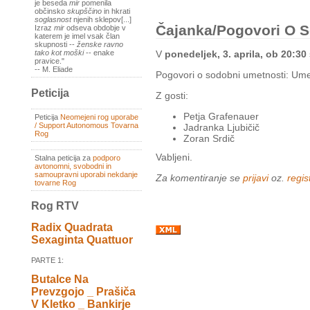
je beseda
mir
pomenila
občinsko
skupščino
in hkrati
soglasnost
njenih sklepov[...]
Čajanka/pogovori O 
Izraz
mir
odseva obdobje v
katerem je imel vsak član
skupnosti --
ženske ravno
V
ponedeljek, 3. aprila, ob 20:30
tako kot moški
-- enake
pravice."
-- M. Eliade
Pogovori o sodobni umetnosti: Umetn
Peticija
Z gosti:
Petja Grafenauer
Peticija
Neomejeni rog uporabe
/ Support Autonomous Tovarna
Jadranka Ljubičič
Rog
Zoran Srdič
Vabljeni.
Stalna peticija za
podporo
avtonomni, svobodni in
samoupravni uporabi nekdanje
Za komentiranje se
prijavi
oz.
regist
tovarne Rog
Rog RTV
Radix Quadrata
Sexaginta Quattuor
PARTE 1:
Butalce Na
Prevzgojo _ Prašiča
V Kletko _ Bankirje