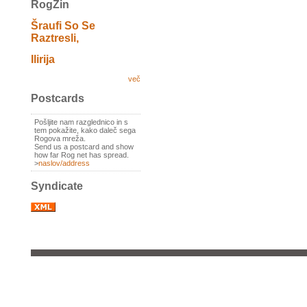
RogZin
Šraufi So Se
Raztresli,
Ilirija
več
Postcards
Pošljite nam razglednico in s
tem pokažite, kako daleč sega
Rogova mreža.
Send us a postcard and show
how far Rog net has spread.
>
naslov/address
Syndicate