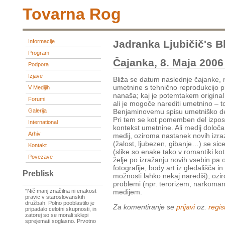
Tovarna Rog
Informacije
Jadranka Ljubičič's B
Program
Čajanka, 8. Maja 2006
Podpora
Izjave
Bliža se datum naslednje čajanke, n
umetnine s tehnično reprodukcijo p
V Medijih
nanaša; kaj je potemtakem original i
Forumi
ali je mogoče narediti umetnino – t
Galerija
Benjaminovemu spisu umetniško del
Pri tem se kot pomemben del izpost
International
kontekst umetnine. Ali medij določ
Arhiv
medij, oziroma nastanek novih izraz
(žalost, ljubezen, gibanje…) se sice
Kontakt
(slike so enake tako v romantiki k
Povezave
želje po izražanju novih vsebin pa o
fotografije, body art iz gledališča i
Preblisk
možnosti lahko nekaj narediš); ozi
problemi (npr. terorizem, narkoman
"Nič manj značilna ni enakost
medijem.
pravic v staroslovanskih
družbah. Polno pooblastilo je
Za komentiranje se
prijavi
oz.
regist
pripadalo celotni skupnosti, in
zatorej so se morali sklepi
sprejemati soglasno. Prvotno