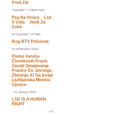
Pred Zid
/ Kaj delaš ? // Hlinim dela...
Psa Na Vrvico _ Lsd
V Usta _ Jezik Za
Zobe
///// Kaj delaš ? //// Hlini...
Rog RTV Présente:
Un prédicateur d'une ...
Pismo Varuhu
Človekovih Pravic
Zaradi Omejevanja
Pravice Do Javnega
Zbiranja, Ki Ga Izvaja
Ljubljanska Mestna
Uprava
...21 January 2026...
LSD IS A HUMAN
RIGHT
več