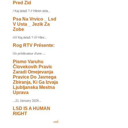
Pred Zid
/ Kaj delaš ? // Hlinim dela...
Psa Na Vrvico _ Lsd
V Usta _ Jezik Za
Zobe
///// Kaj delaš ? //// Hlini...
Rog RTV Présente:
Un prédicateur d'une ...
Pismo Varuhu
Človekovih Pravic
Zaradi Omejevanja
Pravice Do Javnega
Zbiranja, Ki Ga Izvaja
Ljubljanska Mestna
Uprava
...21 January 2026...
LSD IS A HUMAN
RIGHT
več