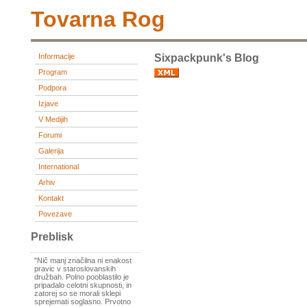
Tovarna Rog
Informacije
Sixpackpunk's Blog
Program
Podpora
Izjave
V Medijih
Forumi
Galerija
International
Arhiv
Kontakt
Povezave
Preblisk
"Nič manj značilna ni enakost
pravic v staroslovanskih
družbah. Polno pooblastilo je
pripadalo celotni skupnosti, in
zatorej so se morali sklepi
sprejemati soglasno. Prvotno