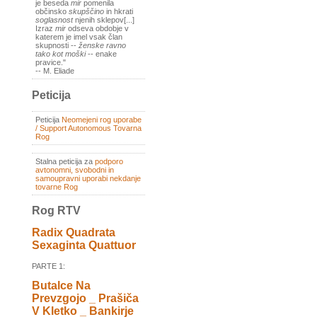
je beseda
mir
pomenila
občinsko
skupščino
in hkrati
soglasnost
njenih sklepov[...]
Izraz
mir
odseva obdobje v
katerem je imel vsak član
skupnosti --
ženske ravno
tako kot moški
-- enake
pravice."
-- M. Eliade
Peticija
Peticija
Neomejeni rog uporabe
/ Support Autonomous Tovarna
Rog
Stalna peticija za
podporo
avtonomni, svobodni in
samoupravni uporabi nekdanje
tovarne Rog
Rog RTV
Radix Quadrata
Sexaginta Quattuor
PARTE 1:
Butalce Na
Prevzgojo _ Prašiča
V Kletko _ Bankirje