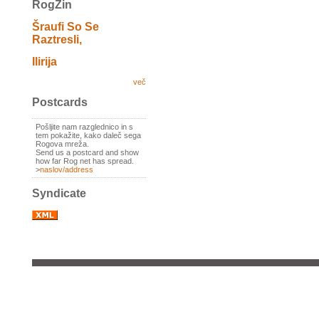
RogZin
Šraufi So Se
Raztresli,
Ilirija
več
Postcards
Pošljite nam razglednico in s
tem pokažite, kako daleč sega
Rogova mreža.
Send us a postcard and show
how far Rog net has spread.
>
naslov/address
Syndicate