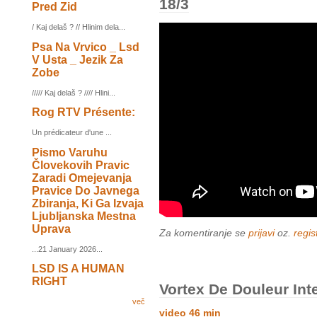
18/3
Pred Zid
/ Kaj delaš ? // Hlinim dela...
Psa Na Vrvico _ Lsd
V Usta _ Jezik Za
Zobe
///// Kaj delaš ? //// Hlini...
Rog RTV Présente:
Un prédicateur d'une ...
Pismo Varuhu
Človekovih Pravic
Zaradi Omejevanja
Pravice Do Javnega
Zbiranja, Ki Ga Izvaja
Ljubljanska Mestna
Uprava
Za komentiranje se
prijavi
oz.
regist
...21 January 2026...
LSD IS A HUMAN
RIGHT
Vortex De Douleur Int
več
video 46 min