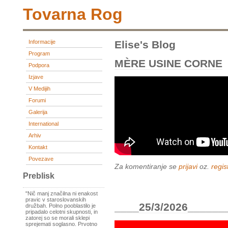
Tovarna Rog
Informacije
Elise's Blog
Program
MÈRE USINE CORNE
Podpora
Izjave
V Medijih
Forumi
Galerija
International
Arhiv
Kontakt
Povezave
Za komentiranje se
prijavi
oz.
regist
Preblisk
"Nič manj značilna ni enakost
pravic v staroslovanskih
____25/3/2026______
družbah. Polno pooblastilo je
pripadalo celotni skupnosti, in
zatorej so se morali sklepi
sprejemati soglasno. Prvotno