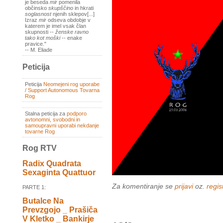
je beseda
mir
pomenila
občinsko
skupščino
in hkrati
soglasnost
njenih sklepov[...]
Izraz
mir
odseva obdobje v
katerem je imel vsak član
skupnosti --
ženske ravno
tako kot moški
-- enake
pravice."
-- M. Eliade
Peticija
Peticija
Neomejeni rog uporabe
/ Support Autonomous Tovarna
Rog
Stalna peticija za
podporo
avtonomni, svobodni in
samoupravni uporabi nekdanje
tovarne Rog
Rog RTV
Radix Quadrata
Sexaginta Quattuor
Za komentiranje se
prijavi
oz.
regist
PARTE 1:
Butalce Na
Prevzgojo _ Prašiča
V Kletko _ Bankirje