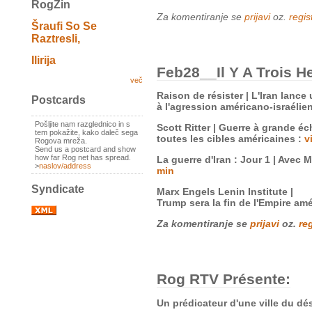
RogZin
Za komentiranje se
prijavi
oz.
regist
Šraufi So Se
Raztresli,
Ilirija
Feb28__Il Y A Trois H
več
Raison de résister | L'Iran lance
Postcards
à l'agression américano-israélie
Pošljite nam razglednico in s
Scott Ritter | Guerre à grande éch
tem pokažite, kako daleč sega
toutes les cibles américaines :
v
Rogova mreža.
Send us a postcard and show
how far Rog net has spread.
La guerre d'Iran : Jour 1 | Avec
>
naslov/address
min
Syndicate
Marx Engels Lenin Institute |
Trump sera la fin de l'Empire amér
Za komentiranje se
prijavi
oz.
reg
Rog RTV Présente:
Un prédicateur d'une ville du dés