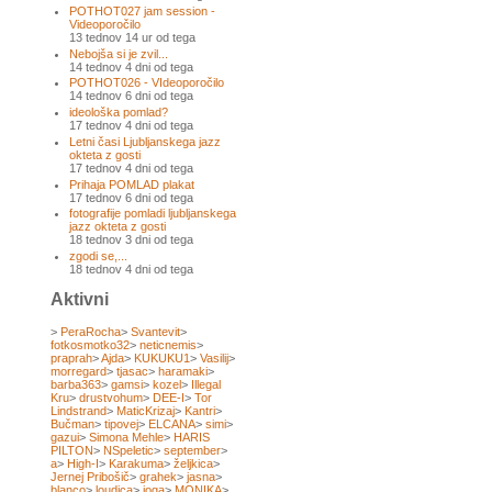
POTHOT027 jam session -
Videoporočilo
13 tednov 14 ur od tega
Nebojša si je zvil...
14 tednov 4 dni od tega
POTHOT026 - VIdeoporočilo
14 tednov 6 dni od tega
ideološka pomlad?
17 tednov 4 dni od tega
Letni časi Ljubljanskega jazz
okteta z gosti
17 tednov 4 dni od tega
Prihaja POMLAD plakat
17 tednov 6 dni od tega
fotografije pomladi ljubljanskega
jazz okteta z gosti
18 tednov 3 dni od tega
zgodi se,...
18 tednov 4 dni od tega
Aktivni
>
PeraRocha
>
Svantevit
>
fotkosmotko32
>
neticnemis
>
praprah
>
Ajda
>
KUKUKU1
>
Vasilij
>
morregard
>
tjasac
>
haramaki
>
barba363
>
gamsi
>
kozel
>
Illegal
Kru
>
drustvohum
>
DEE-I
>
Tor
Lindstrand
>
MaticKrizaj
>
Kantri
>
Bučman
>
tipovej
>
ELCANA
>
simi
>
gazui
>
Simona Mehle
>
HARIS
PILTON
>
NSpeletic
>
september
>
a
>
High-I
>
Karakuma
>
željkica
>
Jernej Pribošič
>
grahek
>
jasna
>
blanco
>
loudica
>
joga
>
MONIKA
>