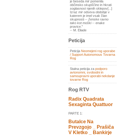
je beseda
mir
pomenila
občinsko
skupščino
in hkrati
soglasnost
njenih sklepov[...]
Izraz
mir
odseva obdobje v
katerem je imel vsak član
skupnosti --
ženske ravno
tako kot moški
-- enake
pravice."
-- M. Eliade
Peticija
Peticija
Neomejeni rog uporabe
/ Support Autonomous Tovarna
Rog
Stalna peticija za
podporo
avtonomni, svobodni in
samoupravni uporabi nekdanje
tovarne Rog
Rog RTV
Radix Quadrata
Sexaginta Quattuor
PARTE 1:
Butalce Na
Prevzgojo _ Prašiča
V Kletko _ Bankirje