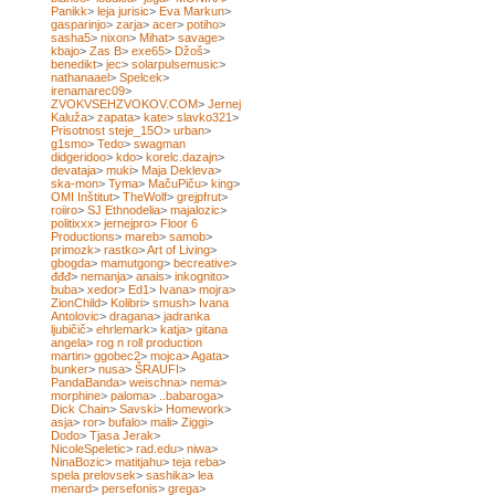
Panikk
>
leja jurisic
>
Eva Markun
>
gasparinjo
>
zarja
>
acer
>
potiho
>
sasha5
>
nixon
>
Mihat
>
savage
>
kbajo
>
Zas B
>
exe65
>
Džoš
>
benedikt
>
jec
>
solarpulsemusic
>
nathanaael
>
Spelcek
>
irenamarec09
>
ZVOKVSEHZVOKOV.COM
>
Jernej
Kaluža
>
zapata
>
kate
>
slavko321
>
Prisotnost steje_15O
>
urban
>
g1smo
>
Tedo
>
swagman
didgeridoo
>
kdo
>
korelc.dazajn
>
devataja
>
muki
>
Maja Dekleva
>
ska-mon
>
Tyma
>
MačuPiču
>
king
>
OMI Inštitut
>
TheWolf
>
grejpfrut
>
roiiro
>
SJ Ethnodelia
>
majalozic
>
politixxx
>
jernejpro
>
Floor 6
Productions
>
mareb
>
samob
>
primozk
>
rastko
>
Art of Living
>
gbogda
>
mamutgong
>
becreative
>
đđđ
>
nemanja
>
anais
>
inkognito
>
buba
>
xedor
>
Ed1
>
Ivana
>
mojra
>
ZionChild
>
Kolibri
>
smush
>
Ivana
Antolovic
>
dragana
>
jadranka
ljubičič
>
ehrlemark
>
katja
>
gitana
angela
>
rog n roll production
martin
>
ggobec2
>
mojca
>
Agata
>
bunker
>
nusa
>
ŠRAUFI
>
PandaBanda
>
weischna
>
nema
>
morphine
>
paloma
>
..babaroga
>
Dick Chain
>
Savski
>
Homework
>
asja
>
ror
>
bufalo
>
mali
>
Ziggi
>
Dodo
>
Tjasa Jerak
>
NicoleSpeletic
>
rad.edu
>
niwa
>
NinaBozic
>
matitjahu
>
teja reba
>
spela prelovsek
>
sashika
>
lea
menard
>
persefonis
>
grega
>