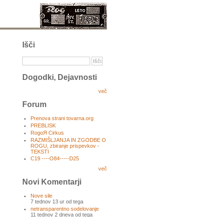
Išči
Dogodki, Dejavnosti
več
Forum
Prenova strani tovarna.org
PREBLISK
RogoЯ Cirkus
RAZMIŠLJANJA IN ZGODBE O
ROGU, zbiranje prispevkov -
TEKSTI
C19 ----O84-----D25
več
Novi Komentarji
Nove sile
7 tednov 13 ur od tega
netransparentno sodelovanje
11 tednov 2 dneva od tega