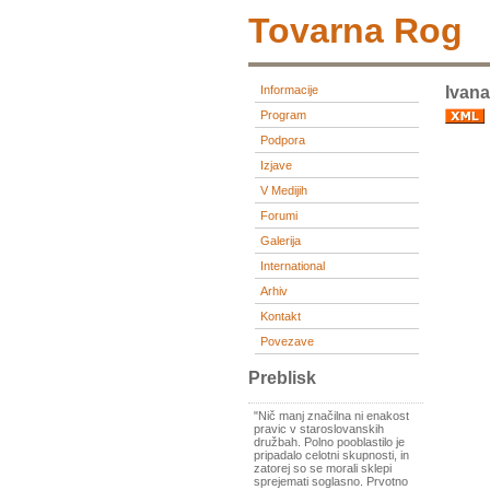
Tovarna Rog
Informacije
Ivana
Program
Podpora
Izjave
V Medijih
Forumi
Galerija
International
Arhiv
Kontakt
Povezave
Preblisk
"Nič manj značilna ni enakost
pravic v staroslovanskih
družbah. Polno pooblastilo je
pripadalo celotni skupnosti, in
zatorej so se morali sklepi
sprejemati soglasno. Prvotno