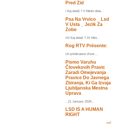
Pred Zid
/ Kaj delaš ? // Hlinim dela...
Psa Na Vrvico _ Lsd
V Usta _ Jezik Za
Zobe
///// Kaj delaš ? //// Hlini...
Rog RTV Présente:
Un prédicateur d'une ...
Pismo Varuhu
Človekovih Pravic
Zaradi Omejevanja
Pravice Do Javnega
Zbiranja, Ki Ga Izvaja
Ljubljanska Mestna
Uprava
...21 January 2026...
LSD IS A HUMAN
RIGHT
več