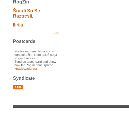
RogZin
Šraufi So Se
Raztresli,
Ilirija
več
Postcards
Pošljite nam razglednico in s
tem pokažite, kako daleč sega
Rogova mreža.
Send us a postcard and show
how far Rog net has spread.
>
naslov/address
Syndicate