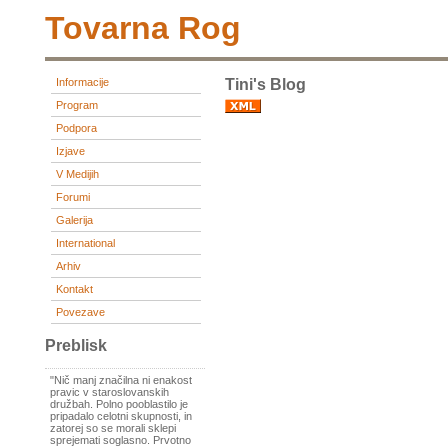
Tovarna Rog
Informacije
Tini's Blog
Program
Podpora
Izjave
V Medijih
Forumi
Galerija
International
Arhiv
Kontakt
Povezave
Preblisk
"Nič manj značilna ni enakost
pravic v staroslovanskih
družbah. Polno pooblastilo je
pripadalo celotni skupnosti, in
zatorej so se morali sklepi
sprejemati soglasno. Prvotno