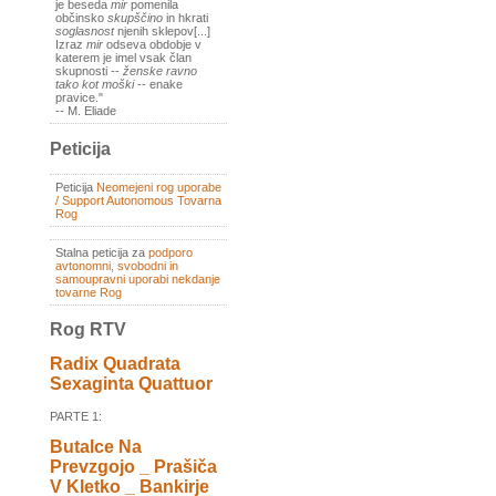
je beseda
mir
pomenila
občinsko
skupščino
in hkrati
soglasnost
njenih sklepov[...]
Izraz
mir
odseva obdobje v
katerem je imel vsak član
skupnosti --
ženske ravno
tako kot moški
-- enake
pravice."
-- M. Eliade
Peticija
Peticija
Neomejeni rog uporabe
/ Support Autonomous Tovarna
Rog
Stalna peticija za
podporo
avtonomni, svobodni in
samoupravni uporabi nekdanje
tovarne Rog
Rog RTV
Radix Quadrata
Sexaginta Quattuor
PARTE 1:
Butalce Na
Prevzgojo _ Prašiča
V Kletko _ Bankirje