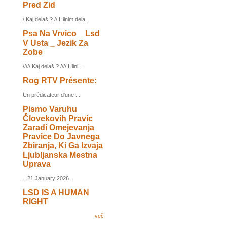
Pred Zid
/ Kaj delaš ? // Hlinim dela...
Psa Na Vrvico _ Lsd
V Usta _ Jezik Za
Zobe
///// Kaj delaš ? //// Hlini...
Rog RTV Présente:
Un prédicateur d'une ...
Pismo Varuhu
Človekovih Pravic
Zaradi Omejevanja
Pravice Do Javnega
Zbiranja, Ki Ga Izvaja
Ljubljanska Mestna
Uprava
...21 January 2026...
LSD IS A HUMAN
RIGHT
več