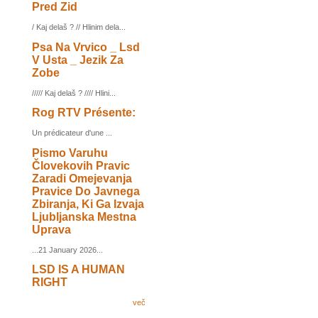
Pred Zid
/ Kaj delaš ? // Hlinim dela...
Psa Na Vrvico _ Lsd
V Usta _ Jezik Za
Zobe
///// Kaj delaš ? //// Hlini...
Rog RTV Présente:
Un prédicateur d'une ...
Pismo Varuhu
Človekovih Pravic
Zaradi Omejevanja
Pravice Do Javnega
Zbiranja, Ki Ga Izvaja
Ljubljanska Mestna
Uprava
...21 January 2026...
LSD IS A HUMAN
RIGHT
več