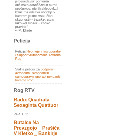
je beseda
mir
pomenila
občinsko
skupščino
in hkrati
soglasnost
njenih sklepov[...]
Izraz
mir
odseva obdobje v
katerem je imel vsak član
skupnosti --
ženske ravno
tako kot moški
-- enake
pravice."
-- M. Eliade
Peticija
Peticija
Neomejeni rog uporabe
/ Support Autonomous Tovarna
Rog
Stalna peticija za
podporo
avtonomni, svobodni in
samoupravni uporabi nekdanje
tovarne Rog
Rog RTV
Radix Quadrata
Sexaginta Quattuor
PARTE 1:
Butalce Na
Prevzgojo _ Prašiča
V Kletko _ Bankirje