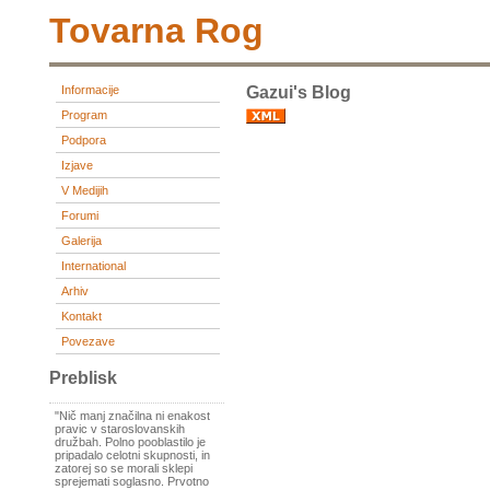
Tovarna Rog
Informacije
Gazui's Blog
Program
Podpora
Izjave
V Medijih
Forumi
Galerija
International
Arhiv
Kontakt
Povezave
Preblisk
"Nič manj značilna ni enakost
pravic v staroslovanskih
družbah. Polno pooblastilo je
pripadalo celotni skupnosti, in
zatorej so se morali sklepi
sprejemati soglasno. Prvotno