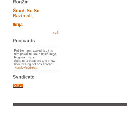
RogZin
Šraufi So Se
Raztresli,
Ilirija
več
Postcards
Pošljite nam razglednico in s
tem pokažite, kako daleč sega
Rogova mreža.
Send us a postcard and show
how far Rog net has spread.
>
naslov/address
Syndicate