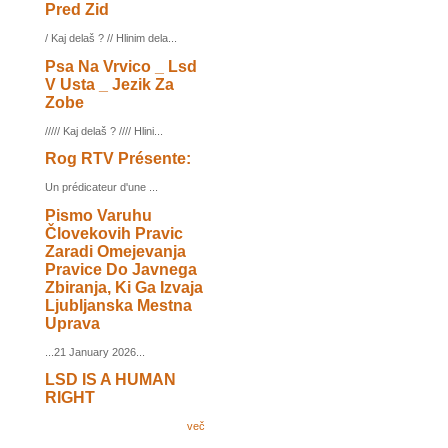
Pred Zid
/ Kaj delaš ? // Hlinim dela...
Psa Na Vrvico _ Lsd
V Usta _ Jezik Za
Zobe
///// Kaj delaš ? //// Hlini...
Rog RTV Présente:
Un prédicateur d'une ...
Pismo Varuhu
Človekovih Pravic
Zaradi Omejevanja
Pravice Do Javnega
Zbiranja, Ki Ga Izvaja
Ljubljanska Mestna
Uprava
...21 January 2026...
LSD IS A HUMAN
RIGHT
več