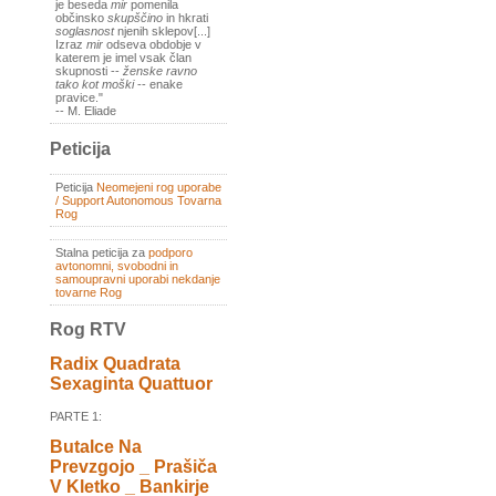
je beseda
mir
pomenila
občinsko
skupščino
in hkrati
soglasnost
njenih sklepov[...]
Izraz
mir
odseva obdobje v
katerem je imel vsak član
skupnosti --
ženske ravno
tako kot moški
-- enake
pravice."
-- M. Eliade
Peticija
Peticija
Neomejeni rog uporabe
/ Support Autonomous Tovarna
Rog
Stalna peticija za
podporo
avtonomni, svobodni in
samoupravni uporabi nekdanje
tovarne Rog
Rog RTV
Radix Quadrata
Sexaginta Quattuor
PARTE 1:
Butalce Na
Prevzgojo _ Prašiča
V Kletko _ Bankirje