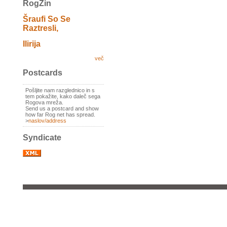
RogZin
Šraufi So Se
Raztresli,
Ilirija
več
Postcards
Pošljite nam razglednico in s
tem pokažite, kako daleč sega
Rogova mreža.
Send us a postcard and show
how far Rog net has spread.
>
naslov/address
Syndicate