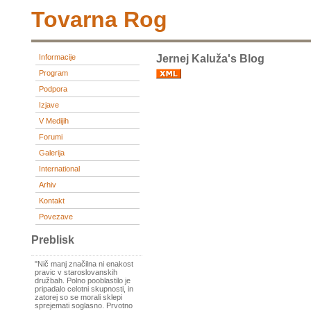
Tovarna Rog
Informacije
Jernej Kaluža's Blog
Program
Podpora
Izjave
V Medijih
Forumi
Galerija
International
Arhiv
Kontakt
Povezave
Preblisk
"Nič manj značilna ni enakost
pravic v staroslovanskih
družbah. Polno pooblastilo je
pripadalo celotni skupnosti, in
zatorej so se morali sklepi
sprejemati soglasno. Prvotno