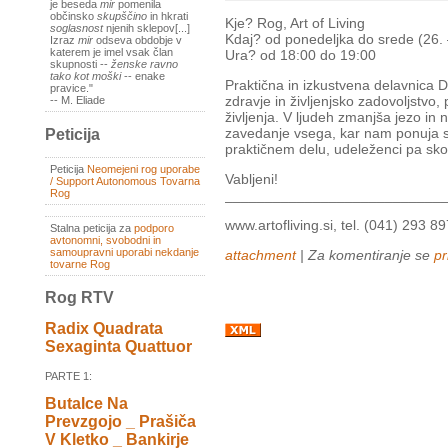
je beseda
mir
pomenila
občinsko
skupščino
in hkrati
Kje? Rog, Art of Living
soglasnost
njenih sklepov[...]
Kdaj? od ponedeljka do srede (26. 
Izraz
mir
odseva obdobje v
katerem je imel vsak član
Ura? od 18:00 do 19:00
skupnosti --
ženske ravno
tako kot moški
-- enake
Praktična in izkustvena delavnica 
pravice."
zdravje in življenjsko zadovoljstvo
-- M. Eliade
življenja. V ljudeh zmanjša jezo in
zavedanje vsega, kar nam ponuja s
Peticija
praktičnem delu, udeleženci pa skoz
Peticija
Neomejeni rog uporabe
Vabljeni!
/ Support Autonomous Tovarna
___________________________
Rog
www.artofliving.si, tel. (041) 293 89
Stalna peticija za
podporo
avtonomni, svobodni in
samoupravni uporabi nekdanje
attachment
| Za komentiranje se
pr
tovarne Rog
Rog RTV
Radix Quadrata
Sexaginta Quattuor
PARTE 1:
Butalce Na
Prevzgojo _ Prašiča
V Kletko _ Bankirje