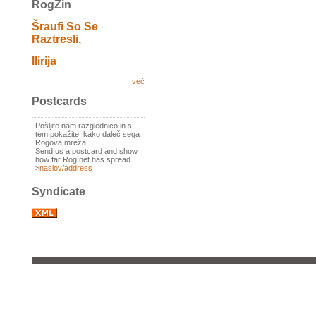
RogZin
Šraufi So Se
Raztresli,
Ilirija
več
Postcards
Pošljite nam razglednico in s
tem pokažite, kako daleč sega
Rogova mreža.
Send us a postcard and show
how far Rog net has spread.
>
naslov/address
Syndicate