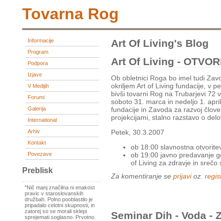
Tovarna Rog
Informacije
Art Of Living's Blog
Program
Art Of Living - OTV
Podpora
Izjave
Ob obletnici Roga bo imel tudi Zavo
okriljem Art of Living fundacije, v 
V Medijih
bivši tovarni Rog na Trubarjevi 72 v 
Forumi
soboto 31. marca in nedeljo 1. april
Galerija
fundacije in Zavoda za razvoj člove
projekcijami, stalno razstavo o del
International
Arhiv
Petek, 30.3.2007
Kontakt
ob 18:00 slavnostna otvorite
Povezave
ob 19:00 javno predavanje go
of Living za zdravje in srečo 
Preblisk
Za komentiranje se
prijavi
oz.
regist
"Nič manj značilna ni enakost
pravic v staroslovanskih
družbah. Polno pooblastilo je
pripadalo celotni skupnosti, in
zatorej so se morali sklepi
Seminar Dih - Voda - 
sprejemati soglasno. Prvotno