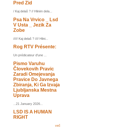
Pred Zid
/ Kaj delaš ? // Hlinim dela...
Psa Na Vrvico _ Lsd
V Usta _ Jezik Za
Zobe
///// Kaj delaš ? //// Hlini...
Rog RTV Présente:
Un prédicateur d'une ...
Pismo Varuhu
Človekovih Pravic
Zaradi Omejevanja
Pravice Do Javnega
Zbiranja, Ki Ga Izvaja
Ljubljanska Mestna
Uprava
...21 January 2026...
LSD IS A HUMAN
RIGHT
več