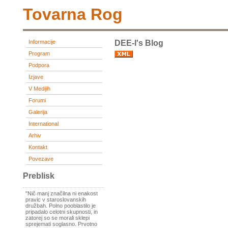
Tovarna Rog
Informacije
DEE-I's Blog
Program
Podpora
Izjave
V Medijih
Forumi
Galerija
International
Arhiv
Kontakt
Povezave
Preblisk
"Nič manj značilna ni enakost
pravic v staroslovanskih
družbah. Polno pooblastilo je
pripadalo celotni skupnosti, in
zatorej so se morali sklepi
sprejemati soglasno. Prvotno