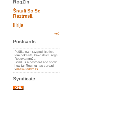
RogZin
Šraufi So Se
Raztresli,
Ilirija
več
Postcards
Pošljite nam razglednico in s
tem pokažite, kako daleč sega
Rogova mreža.
Send us a postcard and show
how far Rog net has spread.
>
naslov/address
Syndicate