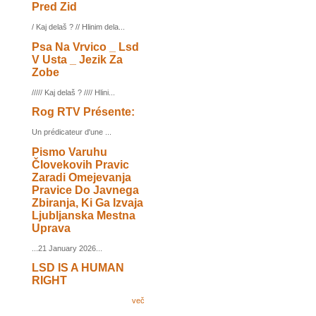
Pred Zid
/ Kaj delaš ? // Hlinim dela...
Psa Na Vrvico _ Lsd
V Usta _ Jezik Za
Zobe
///// Kaj delaš ? //// Hlini...
Rog RTV Présente:
Un prédicateur d'une ...
Pismo Varuhu
Človekovih Pravic
Zaradi Omejevanja
Pravice Do Javnega
Zbiranja, Ki Ga Izvaja
Ljubljanska Mestna
Uprava
...21 January 2026...
LSD IS A HUMAN
RIGHT
več