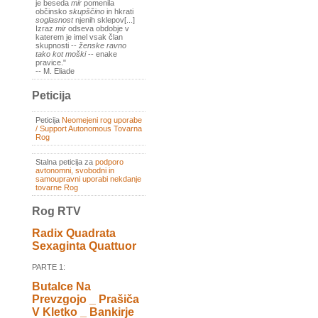
je beseda
mir
pomenila
občinsko
skupščino
in hkrati
soglasnost
njenih sklepov[...]
Izraz
mir
odseva obdobje v
katerem je imel vsak član
skupnosti --
ženske ravno
tako kot moški
-- enake
pravice."
-- M. Eliade
Peticija
Peticija
Neomejeni rog uporabe
/ Support Autonomous Tovarna
Rog
Stalna peticija za
podporo
avtonomni, svobodni in
samoupravni uporabi nekdanje
tovarne Rog
Rog RTV
Radix Quadrata
Sexaginta Quattuor
PARTE 1:
Butalce Na
Prevzgojo _ Prašiča
V Kletko _ Bankirje