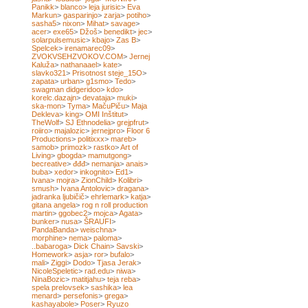
Panikk
>
blanco
>
leja jurisic
>
Eva
Markun
>
gasparinjo
>
zarja
>
potiho
>
sasha5
>
nixon
>
Mihat
>
savage
>
acer
>
exe65
>
Džoš
>
benedikt
>
jec
>
solarpulsemusic
>
kbajo
>
Zas B
>
Spelcek
>
irenamarec09
>
ZVOKVSEHZVOKOV.COM
>
Jernej
Kaluža
>
nathanaael
>
kate
>
slavko321
>
Prisotnost steje_15O
>
zapata
>
urban
>
g1smo
>
Tedo
>
swagman didgeridoo
>
kdo
>
korelc.dazajn
>
devataja
>
muki
>
ska-mon
>
Tyma
>
MačuPiču
>
Maja
Dekleva
>
king
>
OMI Inštitut
>
TheWolf
>
SJ Ethnodelia
>
grejpfrut
>
roiiro
>
majalozic
>
jernejpro
>
Floor 6
Productions
>
politixxx
>
mareb
>
samob
>
primozk
>
rastko
>
Art of
Living
>
gbogda
>
mamutgong
>
becreative
>
đđđ
>
nemanja
>
anais
>
buba
>
xedor
>
inkognito
>
Ed1
>
Ivana
>
mojra
>
ZionChild
>
Kolibri
>
smush
>
Ivana Antolovic
>
dragana
>
jadranka ljubičič
>
ehrlemark
>
katja
>
gitana angela
>
rog n roll production
martin
>
ggobec2
>
mojca
>
Agata
>
bunker
>
nusa
>
ŠRAUFI
>
PandaBanda
>
weischna
>
morphine
>
nema
>
paloma
>
..babaroga
>
Dick Chain
>
Savski
>
Homework
>
asja
>
ror
>
bufalo
>
mali
>
Ziggi
>
Dodo
>
Tjasa Jerak
>
NicoleSpeletic
>
rad.edu
>
niwa
>
NinaBozic
>
matitjahu
>
teja reba
>
spela prelovsek
>
sashika
>
lea
menard
>
persefonis
>
grega
>
kashayabole
>
Poser
>
Ryuzo