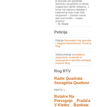
je beseda
mir
pomenila
občinsko
skupščino
in hkrati
soglasnost
njenih sklepov[...]
Izraz
mir
odseva obdobje v
katerem je imel vsak član
skupnosti --
ženske ravno
tako kot moški
-- enake
pravice."
-- M. Eliade
Peticija
Peticija
Neomejeni rog uporabe
/ Support Autonomous Tovarna
Rog
Stalna peticija za
podporo
avtonomni, svobodni in
samoupravni uporabi nekdanje
tovarne Rog
Rog RTV
Radix Quadrata
Sexaginta Quattuor
PARTE 1:
Butalce Na
Prevzgojo _ Prašiča
V Kletko _ Bankirje