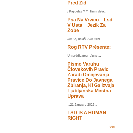
Pred Zid
/ Kaj delaš ? // Hlinim dela...
Psa Na Vrvico _ Lsd
V Usta _ Jezik Za
Zobe
///// Kaj delaš ? //// Hlini...
Rog RTV Présente:
Un prédicateur d'une ...
Pismo Varuhu
Človekovih Pravic
Zaradi Omejevanja
Pravice Do Javnega
Zbiranja, Ki Ga Izvaja
Ljubljanska Mestna
Uprava
...21 January 2026...
LSD IS A HUMAN
RIGHT
več