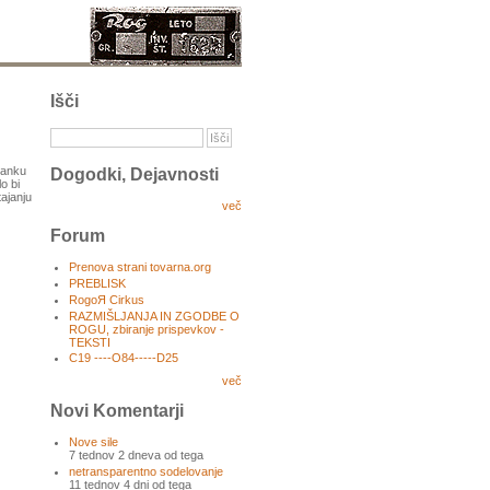
Išči
stanku
Dogodki, Dejavnosti
o bi
tajanju
več
Forum
Prenova strani tovarna.org
PREBLISK
RogoЯ Cirkus
RAZMIŠLJANJA IN ZGODBE O
ROGU, zbiranje prispevkov -
TEKSTI
C19 ----O84-----D25
več
Novi Komentarji
Nove sile
7 tednov 2 dneva od tega
netransparentno sodelovanje
11 tednov 4 dni od tega