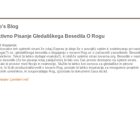
b's Blog
tivno Pisanje Gledališkega Besedila O Rogu
 dogajanja:
kovalce teh spletnih strani že zdaj (čeprav je ideja še v povojih) vabim k sodelovanju pri na
a(?) oz. gledališkega besedila o dogajanju v tovarni Rog oz o začasni/h zasedbi/ah. Besedil
olektivno. Tekst bi lahko dodajal vsakdo(!), ki obišče spletno stran tovarna.org. Besedilo v nas
o besedilo (če bo pisanje kdaj zaključeno) bi bilo ves čas prosto dostopno na spletni strani.
alo bi prostor med fikcijo in realnostjo. Služilo bi lahko kot osnova za gledališke in plesne
e, ki bi jih producirali/izvedli v tovarni Rog, postalo bi lahko inspiracija za mnogotere projekte
tnih umetnikov, ki souporabljajo Rog, (p)ostalo bi dokument časa itd.itd.
tarjev
|
preberi več