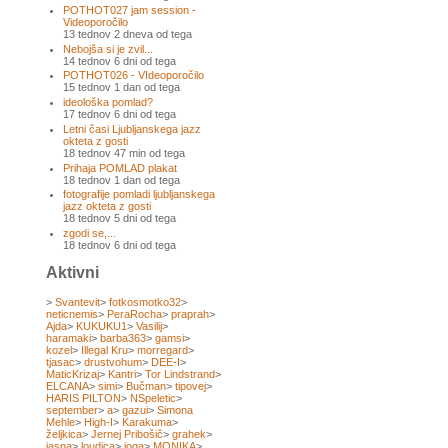
POTHOT027 jam session -
Videoporočilo
13 tednov 2 dneva od tega
Nebojša si je zvil...
14 tednov 6 dni od tega
POTHOT026 - VIdeoporočilo
15 tednov 1 dan od tega
ideološka pomlad?
17 tednov 6 dni od tega
Letni časi Ljubljanskega jazz
okteta z gosti
18 tednov 47 min od tega
Prihaja POMLAD plakat
18 tednov 1 dan od tega
fotografije pomladi ljubljanskega
jazz okteta z gosti
18 tednov 5 dni od tega
zgodi se,...
18 tednov 6 dni od tega
Aktivni
>
Svantevit
>
fotkosmotko32
>
neticnemis
>
PeraRocha
>
praprah
>
Ajda
>
KUKUKU1
>
Vasilij
>
haramaki
>
barba363
>
gamsi
>
kozel
>
Illegal Kru
>
morregard
>
tjasac
>
drustvohum
>
DEE-I
>
MaticKrizaj
>
Kantri
>
Tor Lindstrand
>
ELCANA
>
simi
>
Bučman
>
tipovej
>
HARIS PILTON
>
NSpeletic
>
september
>
a
>
gazui
>
Simona
Mehle
>
High-I
>
Karakuma
>
željkica
>
Jernej Pribošič
>
grahek
>
jasna
>
loudica
>
joga
>
MONIKA
>