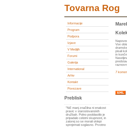
Tovarna Rog
Informacije
Mare
Program
Kolek
Podpora
Napoved
Izjave
Vse obis
dramskeg
V Medijih
pisali k
in končn
Forumi
Naseljev
predstav
Galerija
raznovrs
International
7 komen
Arhiv
Kontakt
Povezave
Preblisk
"Nič manj značilna ni enakost
pravic v staroslovanskih
družbah. Polno pooblastilo je
pripadalo celotni skupnosti, in
zatorej so se morali sklepi
sprejemati soglasno. Prvotno