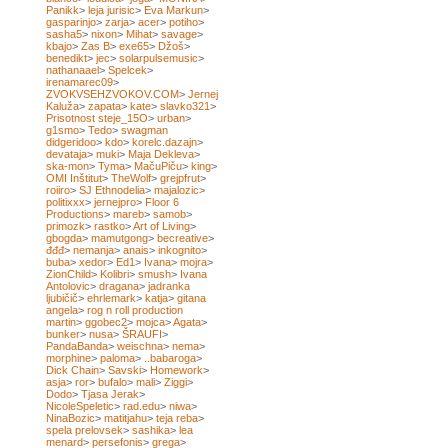
Panikk
>
leja jurisic
>
Eva Markun
>
gasparinjo
>
zarja
>
acer
>
potiho
>
sasha5
>
nixon
>
Mihat
>
savage
>
kbajo
>
Zas B
>
exe65
>
Džoš
>
benedikt
>
jec
>
solarpulsemusic
>
nathanaael
>
Spelcek
>
irenamarec09
>
ZVOKVSEHZVOKOV.COM
>
Jernej
Kaluža
>
zapata
>
kate
>
slavko321
>
Prisotnost steje_15O
>
urban
>
g1smo
>
Tedo
>
swagman
didgeridoo
>
kdo
>
korelc.dazajn
>
devataja
>
muki
>
Maja Dekleva
>
ska-mon
>
Tyma
>
MačuPiču
>
king
>
OMI Inštitut
>
TheWolf
>
grejpfrut
>
roiiro
>
SJ Ethnodelia
>
majalozic
>
politixxx
>
jernejpro
>
Floor 6
Productions
>
mareb
>
samob
>
primozk
>
rastko
>
Art of Living
>
gbogda
>
mamutgong
>
becreative
>
đđđ
>
nemanja
>
anais
>
inkognito
>
buba
>
xedor
>
Ed1
>
Ivana
>
mojra
>
ZionChild
>
Kolibri
>
smush
>
Ivana
Antolovic
>
dragana
>
jadranka
ljubičič
>
ehrlemark
>
katja
>
gitana
angela
>
rog n roll production
martin
>
ggobec2
>
mojca
>
Agata
>
bunker
>
nusa
>
ŠRAUFI
>
PandaBanda
>
weischna
>
nema
>
morphine
>
paloma
>
..babaroga
>
Dick Chain
>
Savski
>
Homework
>
asja
>
ror
>
bufalo
>
mali
>
Ziggi
>
Dodo
>
Tjasa Jerak
>
NicoleSpeletic
>
rad.edu
>
niwa
>
NinaBozic
>
matitjahu
>
teja reba
>
spela prelovsek
>
sashika
>
lea
menard
>
persefonis
>
grega
>