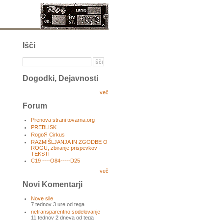
Išči
Dogodki, Dejavnosti
več
Forum
Prenova strani tovarna.org
PREBLISK
RogoЯ Cirkus
RAZMIŠLJANJA IN ZGODBE O
ROGU, zbiranje prispevkov -
TEKSTI
C19 ----O84-----D25
več
Novi Komentarji
Nove sile
7 tednov 3 ure od tega
netransparentno sodelovanje
11 tednov 2 dneva od tega