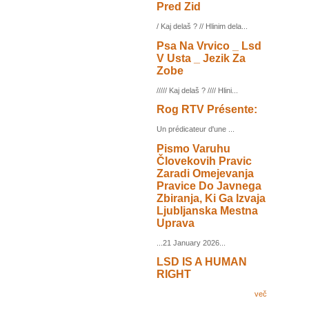
Pred Zid
/ Kaj delaš ? // Hlinim dela...
Psa Na Vrvico _ Lsd
V Usta _ Jezik Za
Zobe
///// Kaj delaš ? //// Hlini...
Rog RTV Présente:
Un prédicateur d'une ...
Pismo Varuhu
Človekovih Pravic
Zaradi Omejevanja
Pravice Do Javnega
Zbiranja, Ki Ga Izvaja
Ljubljanska Mestna
Uprava
...21 January 2026...
LSD IS A HUMAN
RIGHT
več