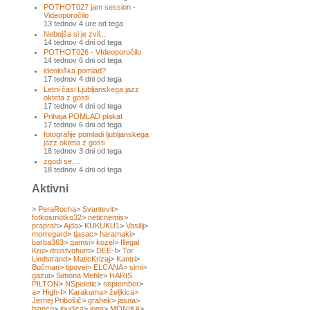
POTHOT027 jam session -
Videoporočilo
13 tednov 4 ure od tega
Nebojša si je zvil...
14 tednov 4 dni od tega
POTHOT026 - VIdeoporočilo
14 tednov 6 dni od tega
ideološka pomlad?
17 tednov 4 dni od tega
Letni časi Ljubljanskega jazz
okteta z gosti
17 tednov 4 dni od tega
Prihaja POMLAD plakat
17 tednov 6 dni od tega
fotografije pomladi ljubljanskega
jazz okteta z gosti
18 tednov 3 dni od tega
zgodi se,...
18 tednov 4 dni od tega
Aktivni
>
PeraRocha
>
Svantevit
>
fotkosmotko32
>
neticnemis
>
praprah
>
Ajda
>
KUKUKU1
>
Vasilij
>
morregard
>
tjasac
>
haramaki
>
barba363
>
gamsi
>
kozel
>
Illegal
Kru
>
drustvohum
>
DEE-I
>
Tor
Lindstrand
>
MaticKrizaj
>
Kantri
>
Bučman
>
tipovej
>
ELCANA
>
simi
>
gazui
>
Simona Mehle
>
HARIS
PILTON
>
NSpeletic
>
september
>
a
>
High-I
>
Karakuma
>
željkica
>
Jernej Pribošič
>
grahek
>
jasna
>
blanco
>
loudica
>
joga
>
MONIKA
>