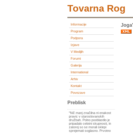
Tovarna Rog
Informacije
Joga
Program
Podpora
Izjave
V Medijih
Forumi
Galerija
International
Arhiv
Kontakt
Povezave
Preblisk
"Nič manj značilna ni enakost
pravic v staroslovanskih
družbah. Polno pooblastilo je
pripadalo celotni skupnosti, in
zatorej so se morali sklepi
sprejemati soglasno. Prvotno