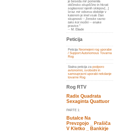
je beseda
mir
pomenila
občinsko
skupščino
in hkrati
soglasnost
njenih sklepov[...]
Izraz
mir
odseva obdobje v
katerem je imel vsak član
skupnosti --
ženske ravno
tako kot moški
-- enake
pravice."
-- M. Eliade
Peticija
Peticija
Neomejeni rog uporabe
/ Support Autonomous Tovarna
Rog
Stalna peticija za
podporo
avtonomni, svobodni in
samoupravni uporabi nekdanje
tovarne Rog
Rog RTV
Radix Quadrata
Sexaginta Quattuor
PARTE 1:
Butalce Na
Prevzgojo _ Prašiča
V Kletko _ Bankirje