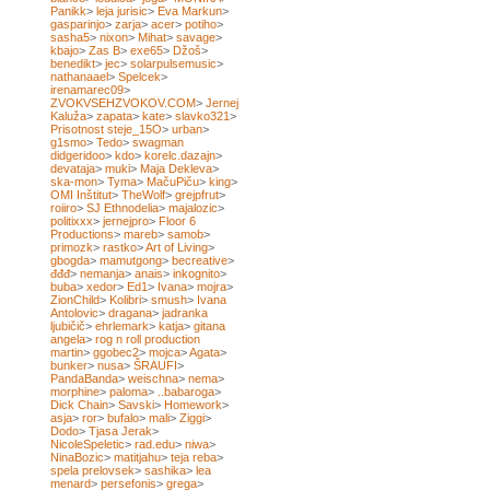
Panikk
>
leja jurisic
>
Eva Markun
>
gasparinjo
>
zarja
>
acer
>
potiho
>
sasha5
>
nixon
>
Mihat
>
savage
>
kbajo
>
Zas B
>
exe65
>
Džoš
>
benedikt
>
jec
>
solarpulsemusic
>
nathanaael
>
Spelcek
>
irenamarec09
>
ZVOKVSEHZVOKOV.COM
>
Jernej
Kaluža
>
zapata
>
kate
>
slavko321
>
Prisotnost steje_15O
>
urban
>
g1smo
>
Tedo
>
swagman
didgeridoo
>
kdo
>
korelc.dazajn
>
devataja
>
muki
>
Maja Dekleva
>
ska-mon
>
Tyma
>
MačuPiču
>
king
>
OMI Inštitut
>
TheWolf
>
grejpfrut
>
roiiro
>
SJ Ethnodelia
>
majalozic
>
politixxx
>
jernejpro
>
Floor 6
Productions
>
mareb
>
samob
>
primozk
>
rastko
>
Art of Living
>
gbogda
>
mamutgong
>
becreative
>
đđđ
>
nemanja
>
anais
>
inkognito
>
buba
>
xedor
>
Ed1
>
Ivana
>
mojra
>
ZionChild
>
Kolibri
>
smush
>
Ivana
Antolovic
>
dragana
>
jadranka
ljubičič
>
ehrlemark
>
katja
>
gitana
angela
>
rog n roll production
martin
>
ggobec2
>
mojca
>
Agata
>
bunker
>
nusa
>
ŠRAUFI
>
PandaBanda
>
weischna
>
nema
>
morphine
>
paloma
>
..babaroga
>
Dick Chain
>
Savski
>
Homework
>
asja
>
ror
>
bufalo
>
mali
>
Ziggi
>
Dodo
>
Tjasa Jerak
>
NicoleSpeletic
>
rad.edu
>
niwa
>
NinaBozic
>
matitjahu
>
teja reba
>
spela prelovsek
>
sashika
>
lea
menard
>
persefonis
>
grega
>