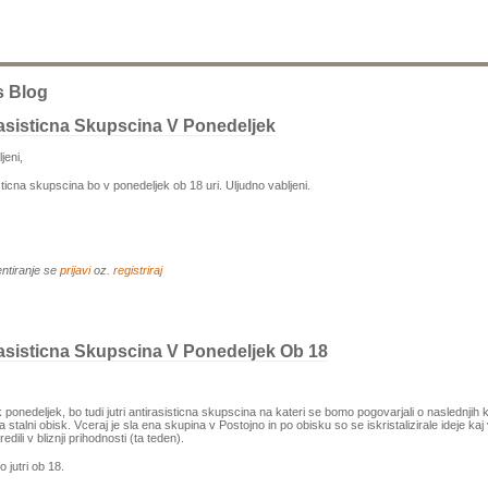
s Blog
asisticna Skupscina V Ponedeljek
jeni,
sticna skupscina bo v ponedeljek ob 18 uri. Uljudno vabljeni.
ntiranje se
prijavi
oz.
registriraj
asisticna Skupscina V Ponedeljek Ob 18
 ponedeljek, bo tudi jutri antirasisticna skupscina na kateri se bomo pogovarjali o naslednjih 
 stalni obisk. Vceraj je sla ena skupina v Postojno in po obisku so se iskristalizirale ideje kaj
edili v bliznji prihodnosti (ta teden).
 jutri ob 18.