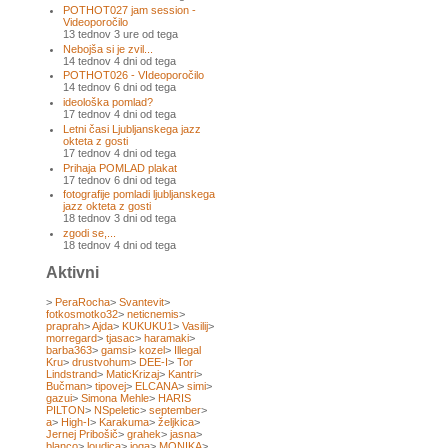
POTHOT027 jam session -
Videoporočilo
13 tednov 3 ure od tega
Nebojša si je zvil...
14 tednov 4 dni od tega
POTHOT026 - VIdeoporočilo
14 tednov 6 dni od tega
ideološka pomlad?
17 tednov 4 dni od tega
Letni časi Ljubljanskega jazz
okteta z gosti
17 tednov 4 dni od tega
Prihaja POMLAD plakat
17 tednov 6 dni od tega
fotografije pomladi ljubljanskega
jazz okteta z gosti
18 tednov 3 dni od tega
zgodi se,...
18 tednov 4 dni od tega
Aktivni
>
PeraRocha
>
Svantevit
>
fotkosmotko32
>
neticnemis
>
praprah
>
Ajda
>
KUKUKU1
>
Vasilij
>
morregard
>
tjasac
>
haramaki
>
barba363
>
gamsi
>
kozel
>
Illegal
Kru
>
drustvohum
>
DEE-I
>
Tor
Lindstrand
>
MaticKrizaj
>
Kantri
>
Bučman
>
tipovej
>
ELCANA
>
simi
>
gazui
>
Simona Mehle
>
HARIS
PILTON
>
NSpeletic
>
september
>
a
>
High-I
>
Karakuma
>
željkica
>
Jernej Pribošič
>
grahek
>
jasna
>
blanco
>
loudica
>
joga
>
MONIKA
>