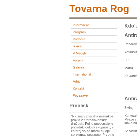
Tovarna Rog
Informacije
Kdo'
Program
Antir
Podpora
Pozdravl
Izjave
Antirasi
V Medijih
LP
Forumi
Galerija
Marta
International
Za kome
Arhiv
Kontakt
Povezave
Antir
Preblisk
Zivijo,
Kot vsak
"Nič manj značilna ni enakost
Mreze za
pravic v staroslovanskih
lahko nar
družbah. Polno pooblastilo je
pripadalo celotni skupnosti, in
Se vidimo
zatorej so se morali sklepi
sprejemati soglasno. Prvotno