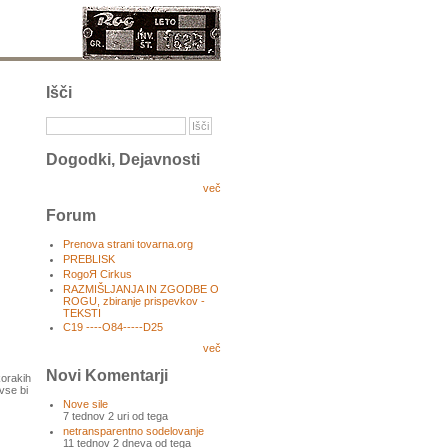
Išči
Dogodki, Dejavnosti
več
Forum
Prenova strani tovarna.org
PREBLISK
RogoЯ Cirkus
RAZMIŠLJANJA IN ZGODBE O
ROGU, zbiranje prispevkov -
TEKSTI
C19 ----O84-----D25
več
Novi Komentarji
korakih
 vse bi
Nove sile
7 tednov 2 uri od tega
netransparentno sodelovanje
11 tednov 2 dneva od tega