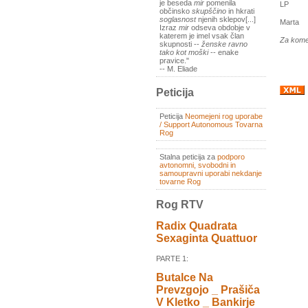
je beseda
mir
pomenila
LP
občinsko
skupščino
in hkrati
soglasnost
njenih sklepov[...]
Marta
Izraz
mir
odseva obdobje v
katerem je imel vsak član
Za kome
skupnosti --
ženske ravno
tako kot moški
-- enake
pravice."
-- M. Eliade
Peticija
Peticija
Neomejeni rog uporabe
/ Support Autonomous Tovarna
Rog
Stalna peticija za
podporo
avtonomni, svobodni in
samoupravni uporabi nekdanje
tovarne Rog
Rog RTV
Radix Quadrata
Sexaginta Quattuor
PARTE 1:
Butalce Na
Prevzgojo _ Prašiča
V Kletko _ Bankirje