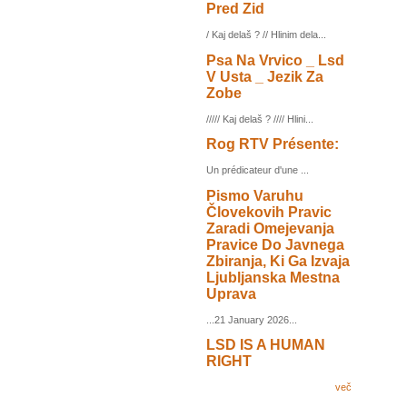
Pred Zid
/ Kaj delaš ? // Hlinim dela...
Psa Na Vrvico _ Lsd
V Usta _ Jezik Za
Zobe
///// Kaj delaš ? //// Hlini...
Rog RTV Présente:
Un prédicateur d'une ...
Pismo Varuhu
Človekovih Pravic
Zaradi Omejevanja
Pravice Do Javnega
Zbiranja, Ki Ga Izvaja
Ljubljanska Mestna
Uprava
...21 January 2026...
LSD IS A HUMAN
RIGHT
več