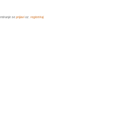
ntiranje se
prijavi
oz.
registriraj