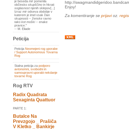
je beseda
mir
pomenila
http://swagmandidgeridoo.bandca
občinsko
skupščino
in hkrati
Enjoy!
soglasnost
njenih sklepov[...]
Izraz
mir
odseva obdobje v
Za komentiranje se
prijavi
oz.
regist
katerem je imel vsak član
skupnosti --
ženske ravno
tako kot moški
-- enake
pravice."
-- M. Eliade
Peticija
Peticija
Neomejeni rog uporabe
/ Support Autonomous Tovarna
Rog
Stalna peticija za
podporo
avtonomni, svobodni in
samoupravni uporabi nekdanje
tovarne Rog
Rog RTV
Radix Quadrata
Sexaginta Quattuor
PARTE 1:
Butalce Na
Prevzgojo _ Prašiča
V Kletko _ Bankirje