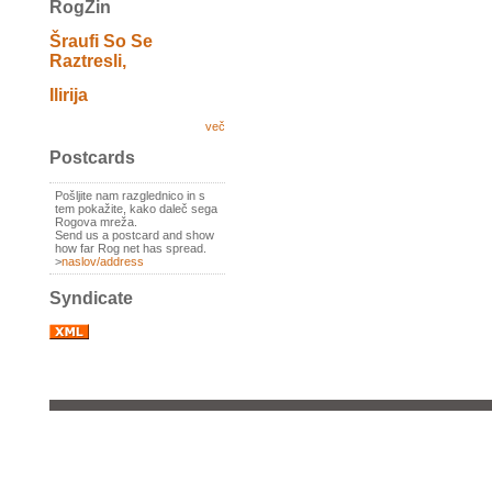
RogZin
Šraufi So Se
Raztresli,
Ilirija
več
Postcards
Pošljite nam razglednico in s
tem pokažite, kako daleč sega
Rogova mreža.
Send us a postcard and show
how far Rog net has spread.
>
naslov/address
Syndicate