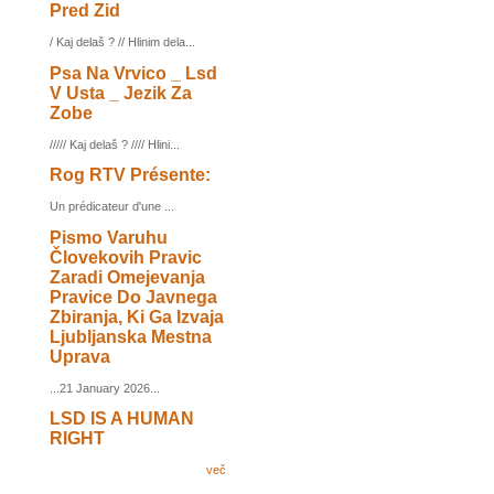
Pred Zid
/ Kaj delaš ? // Hlinim dela...
Psa Na Vrvico _ Lsd
V Usta _ Jezik Za
Zobe
///// Kaj delaš ? //// Hlini...
Rog RTV Présente:
Un prédicateur d'une ...
Pismo Varuhu
Človekovih Pravic
Zaradi Omejevanja
Pravice Do Javnega
Zbiranja, Ki Ga Izvaja
Ljubljanska Mestna
Uprava
...21 January 2026...
LSD IS A HUMAN
RIGHT
več