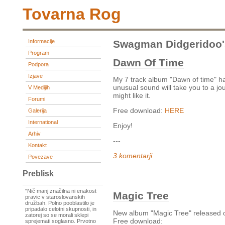
Tovarna Rog
Informacije
Swagman Didgeridoo'
Program
Dawn Of Time
Podpora
Izjave
My 7 track album "Dawn of time" h
unusual sound will take you to a jo
V Medijih
might like it.
Forumi
Free download:
HERE
Galerija
International
Enjoy!
Arhiv
---
Kontakt
3 komentarji
Povezave
Preblisk
"Nič manj značilna ni enakost
Magic Tree
pravic v staroslovanskih
družbah. Polno pooblastilo je
pripadalo celotni skupnosti, in
New album "Magic Tree" released 
zatorej so se morali sklepi
Free download:
sprejemati soglasno. Prvotno