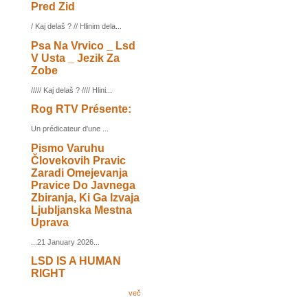
Pred Zid
/ Kaj delaš ? // Hlinim dela...
Psa Na Vrvico _ Lsd
V Usta _ Jezik Za
Zobe
///// Kaj delaš ? //// Hlini...
Rog RTV Présente:
Un prédicateur d'une ...
Pismo Varuhu
Človekovih Pravic
Zaradi Omejevanja
Pravice Do Javnega
Zbiranja, Ki Ga Izvaja
Ljubljanska Mestna
Uprava
...21 January 2026...
LSD IS A HUMAN
RIGHT
več