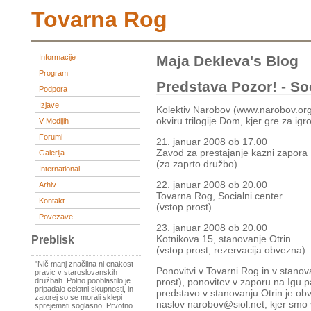
Tovarna Rog
Informacije
Maja Dekleva's Blog
Program
Predstava Pozor! - So
Podpora
Izjave
Kolektiv Narobov (www.narobov.org
okviru trilogije Dom, kjer gre za i
V Medijih
Forumi
21. januar 2008 ob 17.00
Zavod za prestajanje kazni zapora 
Galerija
(za zaprto družbo)
International
22. januar 2008 ob 20.00
Arhiv
Tovarna Rog, Socialni center
Kontakt
(vstop prost)
Povezave
23. januar 2008 ob 20.00
Kotnikova 15, stanovanje Otrin
Preblisk
(vstop prost, rezervacija obvezna)
"Nič manj značilna ni enakost
Ponovitvi v Tovarni Rog in v stanov
pravic v staroslovanskih
družbah. Polno pooblastilo je
prost), ponovitev v zaporu na Igu 
pripadalo celotni skupnosti, in
predstavo v stanovanju Otrin je obv
zatorej so se morali sklepi
naslov narobov@siol.net, kjer smo 
sprejemati soglasno. Prvotno