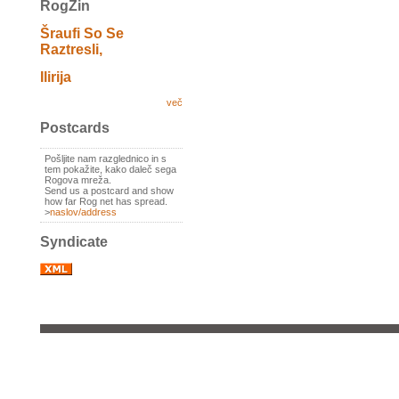
RogZin
Šraufi So Se
Raztresli,
Ilirija
več
Postcards
Pošljite nam razglednico in s
tem pokažite, kako daleč sega
Rogova mreža.
Send us a postcard and show
how far Rog net has spread.
>
naslov/address
Syndicate