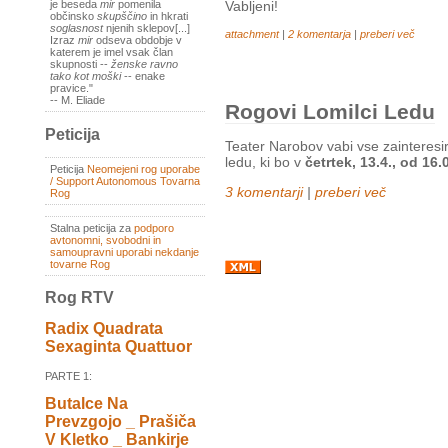
je beseda
mir
pomenila
Vabljeni!
občinsko
skupščino
in hkrati
soglasnost
njenih sklepov[...]
attachment
|
2 komentarja
|
preberi več
Izraz
mir
odseva obdobje v
katerem je imel vsak član
skupnosti --
ženske ravno
tako kot moški
-- enake
pravice."
-- M. Eliade
Rogovi Lomilci Ledu
Peticija
Teater Narobov vabi vse zainteresir
ledu, ki bo v
četrtek, 13.4., od 16
Peticija
Neomejeni rog uporabe
/ Support Autonomous Tovarna
3 komentarji
|
preberi več
Rog
Stalna peticija za
podporo
avtonomni, svobodni in
samoupravni uporabi nekdanje
tovarne Rog
Rog RTV
Radix Quadrata
Sexaginta Quattuor
PARTE 1:
Butalce Na
Prevzgojo _ Prašiča
V Kletko _ Bankirje