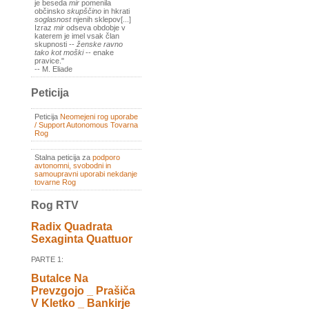
je beseda
mir
pomenila
občinsko
skupščino
in hkrati
soglasnost
njenih sklepov[...]
Izraz
mir
odseva obdobje v
katerem je imel vsak član
skupnosti --
ženske ravno
tako kot moški
-- enake
pravice."
-- M. Eliade
Peticija
Peticija
Neomejeni rog uporabe
/ Support Autonomous Tovarna
Rog
Stalna peticija za
podporo
avtonomni, svobodni in
samoupravni uporabi nekdanje
tovarne Rog
Rog RTV
Radix Quadrata
Sexaginta Quattuor
PARTE 1:
Butalce Na
Prevzgojo _ Prašiča
V Kletko _ Bankirje