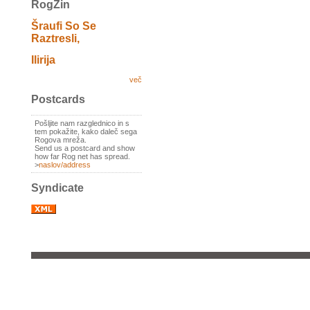
RogZin
Šraufi So Se
Raztresli,
Ilirija
več
Postcards
Pošljite nam razglednico in s
tem pokažite, kako daleč sega
Rogova mreža.
Send us a postcard and show
how far Rog net has spread.
>
naslov/address
Syndicate