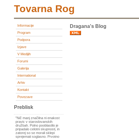
Tovarna Rog
Informacije
Dragana's Blog
Program
Podpora
Izjave
V Medijih
Forumi
Galerija
International
Arhiv
Kontakt
Povezave
Preblisk
"Nič manj značilna ni enakost
pravic v staroslovanskih
družbah. Polno pooblastilo je
pripadalo celotni skupnosti, in
zatorej so se morali sklepi
sprejemati soglasno. Prvotno