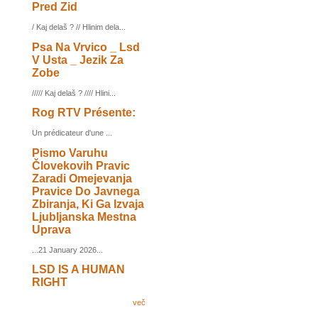
Pred Zid
/ Kaj delaš ? // Hlinim dela...
Psa Na Vrvico _ Lsd
V Usta _ Jezik Za
Zobe
///// Kaj delaš ? //// Hlini...
Rog RTV Présente:
Un prédicateur d'une ...
Pismo Varuhu
Človekovih Pravic
Zaradi Omejevanja
Pravice Do Javnega
Zbiranja, Ki Ga Izvaja
Ljubljanska Mestna
Uprava
...21 January 2026...
LSD IS A HUMAN
RIGHT
več