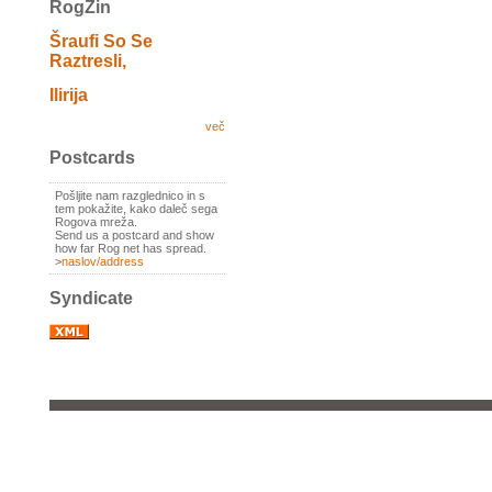
RogZin
Šraufi So Se
Raztresli,
Ilirija
več
Postcards
Pošljite nam razglednico in s
tem pokažite, kako daleč sega
Rogova mreža.
Send us a postcard and show
how far Rog net has spread.
>
naslov/address
Syndicate