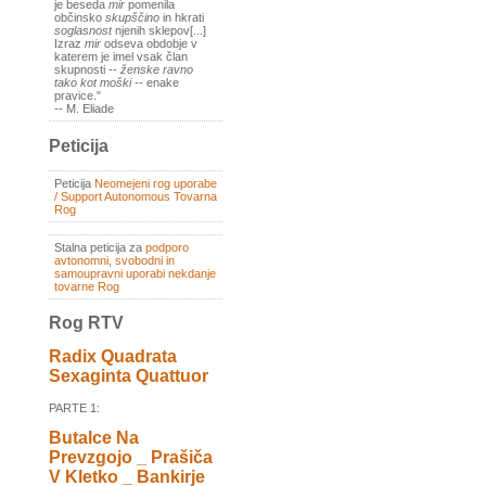
je beseda
mir
pomenila
občinsko
skupščino
in hkrati
soglasnost
njenih sklepov[...]
Izraz
mir
odseva obdobje v
katerem je imel vsak član
skupnosti --
ženske ravno
tako kot moški
-- enake
pravice."
-- M. Eliade
Peticija
Peticija
Neomejeni rog uporabe
/ Support Autonomous Tovarna
Rog
Stalna peticija za
podporo
avtonomni, svobodni in
samoupravni uporabi nekdanje
tovarne Rog
Rog RTV
Radix Quadrata
Sexaginta Quattuor
PARTE 1:
Butalce Na
Prevzgojo _ Prašiča
V Kletko _ Bankirje