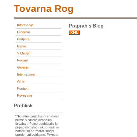
Tovarna Rog
Informacije
Praprah's Blog
Program
Podpora
Izjave
V Medijih
Forumi
Galerija
International
Arhiv
Kontakt
Povezave
Preblisk
"Nič manj značilna ni enakost
pravic v staroslovanskih
družbah. Polno pooblastilo je
pripadalo celotni skupnosti, in
zatorej so se morali sklepi
sprejemati soglasno. Prvotno