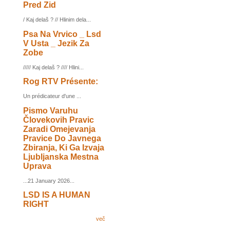
Pred Zid
/ Kaj delaš ? // Hlinim dela...
Psa Na Vrvico _ Lsd
V Usta _ Jezik Za
Zobe
///// Kaj delaš ? //// Hlini...
Rog RTV Présente:
Un prédicateur d'une ...
Pismo Varuhu
Človekovih Pravic
Zaradi Omejevanja
Pravice Do Javnega
Zbiranja, Ki Ga Izvaja
Ljubljanska Mestna
Uprava
...21 January 2026...
LSD IS A HUMAN
RIGHT
več