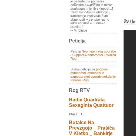
je beseda
mir
pomenila
občinsko
skupščino
in hkrati
soglasnost
njenih sklepov[...]
Izraz
mir
odseva obdobje v
katerem je imel vsak član
skupnosti --
ženske ravno
ศิลปะ
tako kot moški
-- enake
pravice."
-- M. Eliade
Peticija
Peticija
Neomejeni rog uporabe
/ Support Autonomous Tovarna
Rog
Stalna peticija za
podporo
avtonomni, svobodni in
samoupravni uporabi nekdanje
tovarne Rog
Rog RTV
Radix Quadrata
Sexaginta Quattuor
PARTE 1:
Butalce Na
Prevzgojo _ Prašiča
V Kletko _ Bankirje