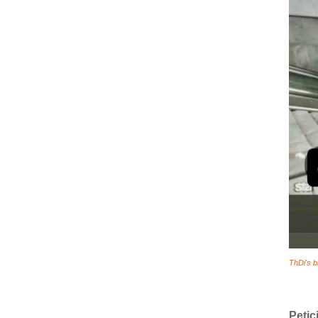
ThDi's b
Petic