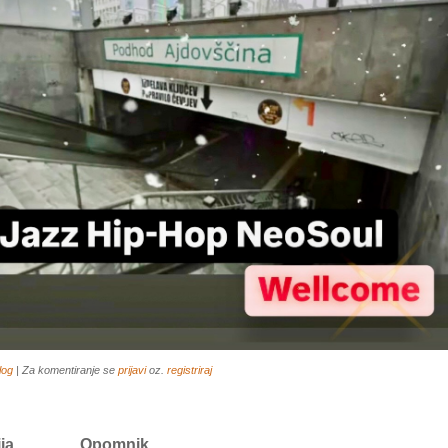
log
| Za komentiranje se
prijavi
oz.
registriraj
ija...______Opomnik