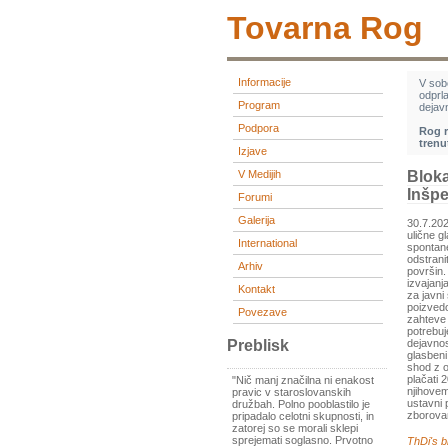
Tovarna Rog
Informacije
V sob
odprl
Program
dejavn
Podpora
Rog r
trenu
Izjave
V Medijih
Blok
Inšpe
Forumi
Galerija
30.7.202
ulične g
International
spontane
odstrani
Arhiv
površin.
izvajanj
Kontakt
za javni
poizvedo
Povezave
zahteve 
potrebuj
Preblisk
dejavnos
glasbeni
shod z o
plačati 
"Nič manj značilna ni enakost
njihovem
pravic v staroslovanskih
ustavni 
družbah. Polno pooblastilo je
zborovan
pripadalo celotni skupnosti, in
zatorej so se morali sklepi
sprejemati soglasno. Prvotno
ThDi's b