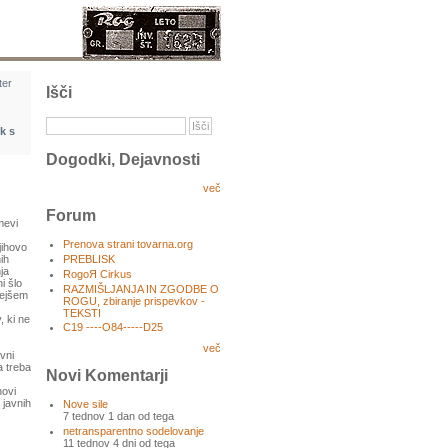
ter
Išči
ik s
Dogodki, Dejavnosti
več
Forum
mevi
Prenova strani tovarna.org
jihovo
PREBLISK
ih
ja
RogoЯ Cirkus
i šlo
RAZMIŠLJANJA IN ZGODBE O
nejšem
ROGU, zbiranje prispevkov -
TEKSTI
, ki ne
C19 ----O84-----D25
več
vni
a treba
Novi Komentarji
hovi
 javnih
Nove sile
7 tednov 1 dan od tega
netransparentno sodelovanje
11 tednov 4 dni od tega