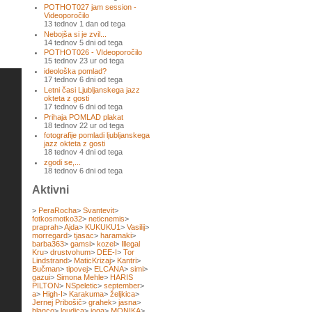
POTHOT027 jam session -
Videoporočilo
13 tednov 1 dan od tega
Nebojša si je zvil...
14 tednov 5 dni od tega
POTHOT026 - VIdeoporočilo
15 tednov 23 ur od tega
ideološka pomlad?
17 tednov 6 dni od tega
Letni časi Ljubljanskega jazz
okteta z gosti
17 tednov 6 dni od tega
Prihaja POMLAD plakat
18 tednov 22 ur od tega
fotografije pomladi ljubljanskega
jazz okteta z gosti
18 tednov 4 dni od tega
zgodi se,...
18 tednov 6 dni od tega
Aktivni
>
PeraRocha
>
Svantevit
>
fotkosmotko32
>
neticnemis
>
praprah
>
Ajda
>
KUKUKU1
>
Vasilij
>
morregard
>
tjasac
>
haramaki
>
barba363
>
gamsi
>
kozel
>
Illegal
Kru
>
drustvohum
>
DEE-I
>
Tor
Lindstrand
>
MaticKrizaj
>
Kantri
>
Bučman
>
tipovej
>
ELCANA
>
simi
>
gazui
>
Simona Mehle
>
HARIS
PILTON
>
NSpeletic
>
september
>
a
>
High-I
>
Karakuma
>
željkica
>
Jernej Pribošič
>
grahek
>
jasna
>
blanco
>
loudica
>
joga
>
MONIKA
>