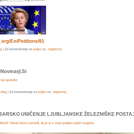
org/en/petitions/91
og
| Za komentiranje se
prijavi
oz.
registriraj
ovinarji.si
rog-uporabe
 blog
| Za komentiranje se
prijavi
oz.
registriraj
BARSKO UNIČENJE LJUBLJANSKE ŽELEZNIŠKE POSTA
 Mušič: Nikoli nisem pomislil, da je to v moji Ljubljani sploh mogoče