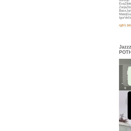
otvorijo
EvaZible
ZarjaZlo
BassJa
MatejGuz
IgorVeče
rgb's bl
Jazz
POT