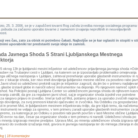
oto, 25. 3. 2006, se je v zapuščeni tovarni Rog začela izvedba novega socialnega programa 
a pobuda za začasno uporabo tovarne z namenom izvajanja neprofitnih in neuveljavljenih
osti.
oji ves čas, zato za obisk ni potrebno čakati. Najboljše se je kar oglasiti in stopiti v st
tnimi uporabniki ter predstaviti svoje ideje in zamisli.
ada Javnega Shoda S Strani Ljubljanskega Mestnega
ktorja
5 okrog 13h je ljubljanski mestni inšpektor od udeležencev prijavljenega javnega shoda »Od
lasbe« na Trubarjevi cesti v Ljubljani, na katerem se je izpostavljalo problematiko omejevanja
ga uličnega nastopanja v Ljubljani, zahteval prenehanje uporabe glasbenih instrumentov in n
tev z lokacije shoda, ker niso imeli dovoljenja ljubljanske mestne občine za posebno rabo javn
 Javni shod so udeleženci prekinili saj jim je inšpektor zagrozil, da jim bo v primeru nadaljevan
a glasbe izstavil globe in naročil odvoz instrumentov na deponijo. Po njegovem namreč sploh n
 shod. Na Policijski postaji Ljubljana Center so udeležencem javnega shoda ob njihovem kas
vanju zatrdili, da gre za regularen javni shod, saj je organizator shoda izpolnil vse potrebne
za njegovo prijavo in izvedbo. Imel je tudi od MoL potrjeno prijavo za uporabo zvočnih naprav
ejo dovoljenja, za svoj prenosni kitarski ojačevalec in zvočnika. Na Oddelku za gospodarske
ti in promet MoL in ljubljanskem mestnem inšpektoratu trdijo, da gre kljub temu, da načeloma
 instrumenti ne veljajo za opremo, v tem primeru zaradi uporabe glasbenih instrumentov za ja
premo, za katerega je po Odloku o posebni rabi javnih površin v lasti Mestne občine Ljubljan
200 evrov na dan, česar pa organizator shoda v tem primeru ni naredil. Udeleženci shoda po
 mnenju izigravajo mestne predpise. Uprava MoL po mnenju udeležencev shoda izigrava nji
pravici do svobode izražanja misli, govora in javnega nastopanja ter do mirnega zbiranja in do
j.
log
|
18 komentarjev