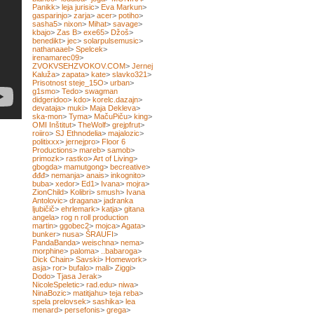
Panikk
>
leja jurisic
>
Eva Markun
>
gasparinjo
>
zarja
>
acer
>
potiho
>
sasha5
>
nixon
>
Mihat
>
savage
>
kbajo
>
Zas B
>
exe65
>
Džoš
>
benedikt
>
jec
>
solarpulsemusic
>
nathanaael
>
Spelcek
>
irenamarec09
>
ZVOKVSEHZVOKOV.COM
>
Jernej
Kaluža
>
zapata
>
kate
>
slavko321
>
Prisotnost steje_15O
>
urban
>
g1smo
>
Tedo
>
swagman
didgeridoo
>
kdo
>
korelc.dazajn
>
devataja
>
muki
>
Maja Dekleva
>
ska-mon
>
Tyma
>
MačuPiču
>
king
>
OMI Inštitut
>
TheWolf
>
grejpfrut
>
roiiro
>
SJ Ethnodelia
>
majalozic
>
politixxx
>
jernejpro
>
Floor 6
Productions
>
mareb
>
samob
>
primozk
>
rastko
>
Art of Living
>
gbogda
>
mamutgong
>
becreative
>
đđđ
>
nemanja
>
anais
>
inkognito
>
buba
>
xedor
>
Ed1
>
Ivana
>
mojra
>
ZionChild
>
Kolibri
>
smush
>
Ivana
Antolovic
>
dragana
>
jadranka
ljubičič
>
ehrlemark
>
katja
>
gitana
angela
>
rog n roll production
martin
>
ggobec2
>
mojca
>
Agata
>
bunker
>
nusa
>
ŠRAUFI
>
PandaBanda
>
weischna
>
nema
>
morphine
>
paloma
>
..babaroga
>
Dick Chain
>
Savski
>
Homework
>
asja
>
ror
>
bufalo
>
mali
>
Ziggi
>
Dodo
>
Tjasa Jerak
>
NicoleSpeletic
>
rad.edu
>
niwa
>
NinaBozic
>
matitjahu
>
teja reba
>
spela prelovsek
>
sashika
>
lea
menard
>
persefonis
>
grega
>