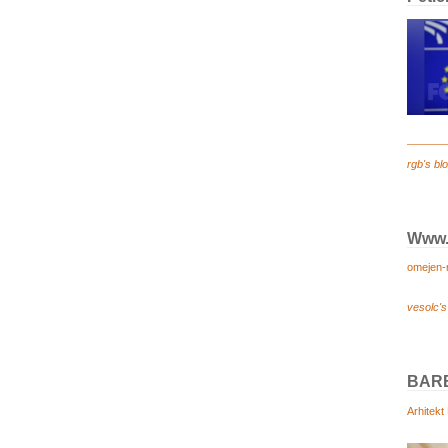
_____
rgb's bl
Www.n
omejen-
vesolc's
BAR
Arhitekt