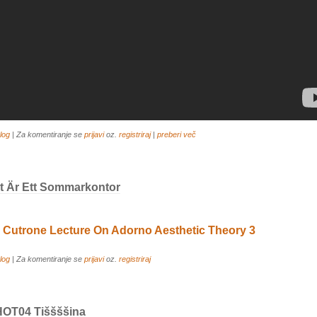
log
| Za komentiranje se
prijavi
oz.
registriraj
|
preberi več
t Är Ett Sommarkontor
 Cutrone Lecture On Adorno Aesthetic Theory 3
log
| Za komentiranje se
prijavi
oz.
registriraj
OT04 Tiššššina