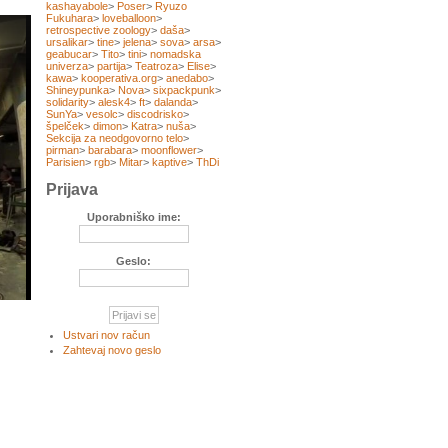
kashayabole
>
Poser
>
Ryuzo
Fukuhara
>
loveballoon
>
retrospective zoology
>
daša
>
ursalikar
>
tine
>
jelena
>
sova
>
arsa
>
geabucar
>
Tito
>
tini
>
nomadska
univerza
>
partija
>
Teatroza
>
Elise
>
kawa
>
kooperativa.org
>
anedabo
>
Shineypunka
>
Nova
>
sixpackpunk
>
solidarity
>
alesk4
>
ft
>
dalanda
>
SunYa
>
vesolc
>
discodrisko
>
špelček
>
dimon
>
Katra
>
nuša
>
Sekcija za neodgovorno telo
>
pirman
>
barabara
>
moonflower
>
Parisien
>
rgb
>
Mitar
>
kaptive
>
ThDi
Prijava
Uporabniško ime:
Geslo:
Ustvari nov račun
Zahtevaj novo geslo