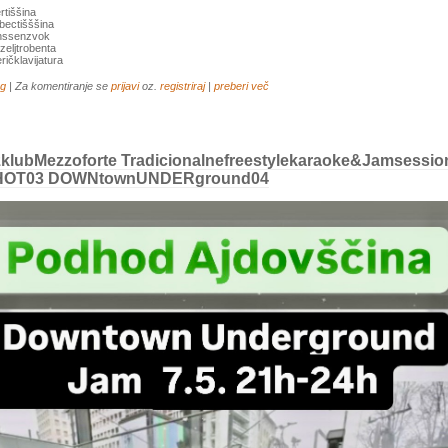
rtiššina
bectišššina
nssenzvok
eljtrobenta
ričklavijatura
og
| Za komentiranje se
prijavi
oz.
registriraj
|
preberi več
zklubMezzoforte Tradicionalnefreestylekaraoke&jamsessio
HOT03 DOWNtownUNDERground04