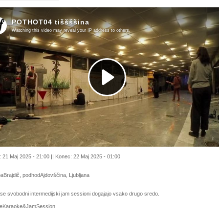
 21 Maj 2025 - 21:00 || Konec: 22 Maj 2025 - 01:00
Brajdič, podhodAjdovščina, Ljubljana
 se svobodni intermedijski jam sessioni dogajajo vsako drugo sredo.
leKaraoke&JamSession