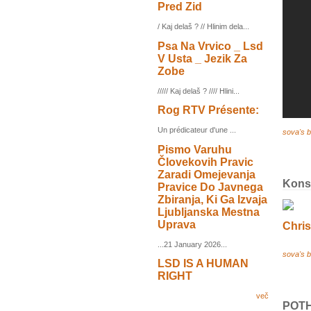
Pred Zid
/ Kaj delaš ? // Hlinim dela...
Psa Na Vrvico _ Lsd
V Usta _ Jezik Za
Zobe
///// Kaj delaš ? //// Hlini...
Rog RTV Présente:
Un prédicateur d'une ...
sova's b
Pismo Varuhu
Človekovih Pravic
Zaradi Omejevanja
Kons
Pravice Do Javnega
Zbiranja, Ki Ga Izvaja
Ljubljanska Mestna
Uprava
Chris
...21 January 2026...
sova's b
LSD IS A HUMAN
RIGHT
več
POTH