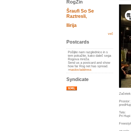
RogZin
Šraufi So Se
Raztresli,
Ilirija
več
Postcards
Pošljite nam razglednico in s
tem pokažite, kako daleč sega
Rogova mreža.
Send us a postcard and show
how far Rog net has spread.
>
naslov/address
Syndicate
Začetek:
Prostor:
predHupa
Telo:
Pri Hupi
Freesty