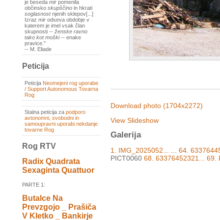
je beseda
mir
pomenila
občinsko
skupščino
in hkrati
soglasnost
njenih sklepov[...]
Izraz
mir
odseva obdobje v
katerem je imel vsak član
skupnosti --
ženske ravno
tako kot moški
-- enake
pravice."
-- M. Eliade
Peticija
Peticija
Neomejeni rog uporabe
/ Support Autonomous Tovarna
Rog
Download photo (1704x2272)
Stalna peticija za
podporo
avtonomni, svobodni in
View Slideshow
samoupravni uporabi nekdanje
tovarne Rog
Galerija
Rog RTV
1. IMG_2025052...
...
64. 6337644
PICT0060
68. 63376452321...
69.
Radix Quadrata
Sexaginta Quattuor
PARTE 1:
Butalce Na
Prevzgojo _ Prašiča
V Kletko _ Bankirje