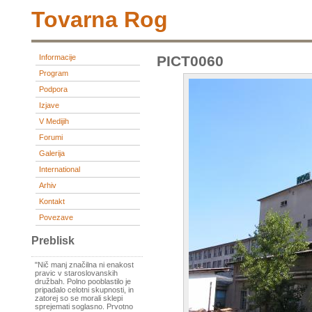
Tovarna Rog
Informacije
PICT0060
Program
Podpora
Izjave
V Medijih
Forumi
Galerija
International
Arhiv
Kontakt
Povezave
Preblisk
"Nič manj značilna ni enakost
pravic v staroslovanskih
družbah. Polno pooblastilo je
pripadalo celotni skupnosti, in
zatorej so se morali sklepi
sprejemati soglasno. Prvotno