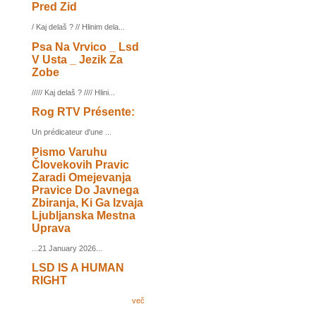
Pred Zid
/ Kaj delaš ? // Hlinim dela...
Psa Na Vrvico _ Lsd
V Usta _ Jezik Za
Zobe
///// Kaj delaš ? //// Hlini...
Rog RTV Présente:
Un prédicateur d'une ...
Pismo Varuhu
Človekovih Pravic
Zaradi Omejevanja
Pravice Do Javnega
Zbiranja, Ki Ga Izvaja
Ljubljanska Mestna
Uprava
...21 January 2026...
LSD IS A HUMAN
RIGHT
več