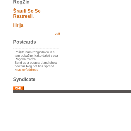
RogZin
Šraufi So Se
Raztresli,
Ilirija
več
Postcards
Pošljite nam razglednico in s
tem pokažite, kako daleč sega
Rogova mreža.
Send us a postcard and show
how far Rog net has spread.
>
naslov/address
Syndicate