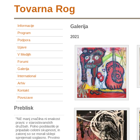
Tovarna Rog
Informacije
Galerija
Program
2021
Podpora
Izjave
V Medijih
Forumi
Galerija
International
Arhiv
Kontakt
Povezave
Preblisk
"Nič manj značilna ni enakost
pravic v staroslovanskih
družbah. Polno pooblastilo je
pripadalo celotni skupnosti, in
zatorej so se morali sklepi
sprejemati soglasno. Prvotno