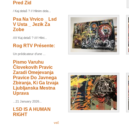
Pred Zid
/ Kaj delaš ? // Hlinim dela...
Psa Na Vrvico _ Lsd
V Usta _ Jezik Za
Zobe
///// Kaj delaš ? //// Hlini...
Rog RTV Présente:
Un prédicateur d'une ...
Pismo Varuhu
Človekovih Pravic
Zaradi Omejevanja
Pravice Do Javnega
Zbiranja, Ki Ga Izvaja
Ljubljanska Mestna
Uprava
...21 January 2026...
LSD IS A HUMAN
RIGHT
več