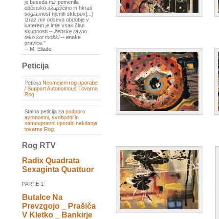
je beseda
mir
pomenila
občinsko
skupščino
in hkrati
soglasnost
njenih sklepov[...]
Izraz
mir
odseva obdobje v
katerem je imel vsak član
skupnosti --
ženske ravno
tako kot moški
-- enake
pravice."
-- M. Eliade
Peticija
Peticija
Neomejeni rog uporabe
/ Support Autonomous Tovarna
Rog
Stalna peticija za
podporo
avtonomni, svobodni in
samoupravni uporabi nekdanje
tovarne Rog
Rog RTV
Radix Quadrata
Sexaginta Quattuor
PARTE 1:
Butalce Na
Prevzgojo _ Prašiča
V Kletko _ Bankirje