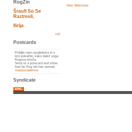
RogZin
View Slideshow
Šraufi So Se
Raztresli,
Ilirija
več
Postcards
Pošljite nam razglednico in s
tem pokažite, kako daleč sega
Rogova mreža.
Send us a postcard and show
how far Rog net has spread.
>
naslov/address
Syndicate