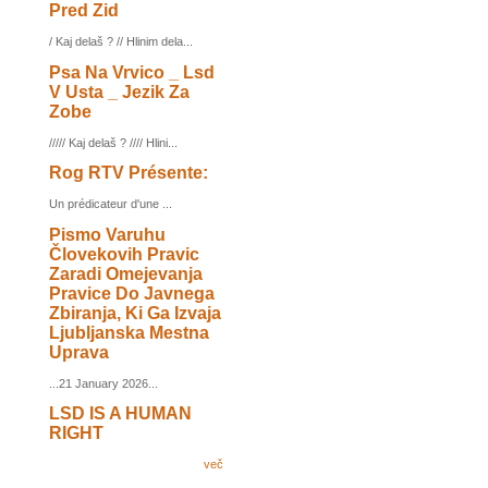
Pred Zid
/ Kaj delaš ? // Hlinim dela...
Psa Na Vrvico _ Lsd
V Usta _ Jezik Za
Zobe
///// Kaj delaš ? //// Hlini...
Rog RTV Présente:
Un prédicateur d'une ...
Pismo Varuhu
Človekovih Pravic
Zaradi Omejevanja
Pravice Do Javnega
Zbiranja, Ki Ga Izvaja
Ljubljanska Mestna
Uprava
...21 January 2026...
LSD IS A HUMAN
RIGHT
več