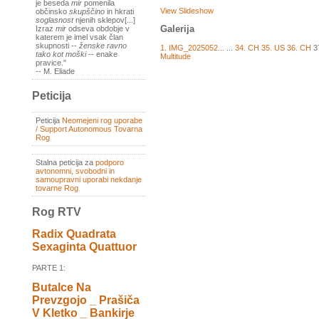
je beseda
mir
pomenila
View Slideshow
občinsko
skupščino
in hkrati
soglasnost
njenih sklepov[...]
Galerija
Izraz
mir
odseva obdobje v
katerem je imel vsak član
skupnosti --
ženske ravno
1. IMG_2025052...
...
34. CH
35. US
36. CH
3
tako kot moški
-- enake
Multitude
pravice."
-- M. Eliade
Peticija
Peticija
Neomejeni rog uporabe
/ Support Autonomous Tovarna
Rog
Stalna peticija za
podporo
avtonomni, svobodni in
samoupravni uporabi nekdanje
tovarne Rog
Rog RTV
Radix Quadrata
Sexaginta Quattuor
PARTE 1:
Butalce Na
Prevzgojo _ Prašiča
V Kletko _ Bankirje