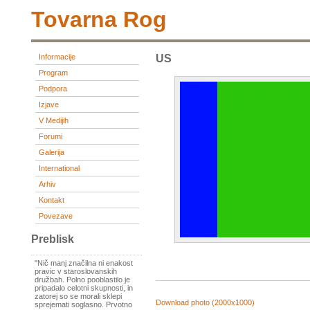
Tovarna Rog
Informacije
US
Program
Podpora
Izjave
V Medijih
Forumi
Galerija
International
Arhiv
Kontakt
Povezave
Preblisk
"Nič manj značilna ni enakost
pravic v staroslovanskih
družbah. Polno pooblastilo je
pripadalo celotni skupnosti, in
zatorej so se morali sklepi
Download photo (2000x1000)
sprejemati soglasno. Prvotno