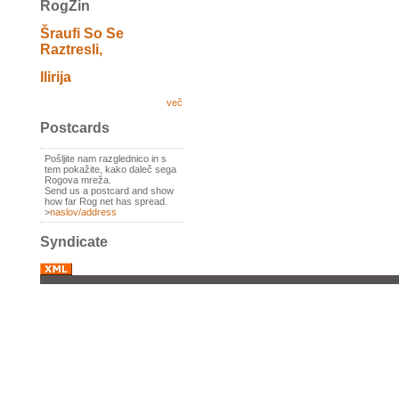
RogZin
Šraufi So Se
Raztresli,
Ilirija
več
Postcards
Pošljite nam razglednico in s
tem pokažite, kako daleč sega
Rogova mreža.
Send us a postcard and show
how far Rog net has spread.
>
naslov/address
Syndicate