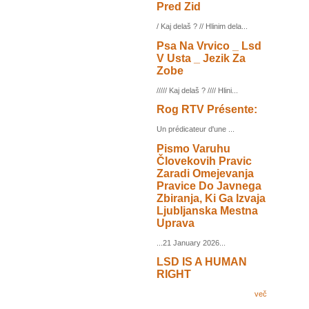
Pred Zid
/ Kaj delaš ? // Hlinim dela...
Psa Na Vrvico _ Lsd
V Usta _ Jezik Za
Zobe
///// Kaj delaš ? //// Hlini...
Rog RTV Présente:
Un prédicateur d'une ...
Pismo Varuhu
Človekovih Pravic
Zaradi Omejevanja
Pravice Do Javnega
Zbiranja, Ki Ga Izvaja
Ljubljanska Mestna
Uprava
...21 January 2026...
LSD IS A HUMAN
RIGHT
več