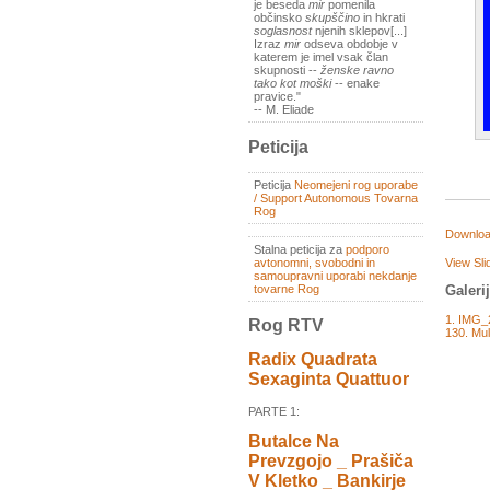
je beseda
mir
pomenila
občinsko
skupščino
in hkrati
soglasnost
njenih sklepov[...]
Izraz
mir
odseva obdobje v
katerem je imel vsak član
skupnosti --
ženske ravno
tako kot moški
-- enake
pravice."
-- M. Eliade
Peticija
Peticija
Neomejeni rog uporabe
/ Support Autonomous Tovarna
Rog
Downloa
Stalna peticija za
podporo
View Sl
avtonomni, svobodni in
samoupravni uporabi nekdanje
tovarne Rog
Galeri
1. IMG_
Rog RTV
130. Mul
Radix Quadrata
Sexaginta Quattuor
PARTE 1:
Butalce Na
Prevzgojo _ Prašiča
V Kletko _ Bankirje