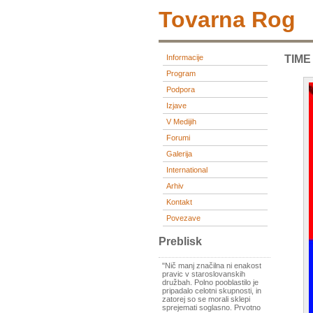
Tovarna Rog
Informacije
TIME
Program
Podpora
Izjave
V Medijih
Forumi
Galerija
International
Arhiv
Kontakt
Povezave
Preblisk
"Nič manj značilna ni enakost
pravic v staroslovanskih
družbah. Polno pooblastilo je
pripadalo celotni skupnosti, in
zatorej so se morali sklepi
sprejemati soglasno. Prvotno