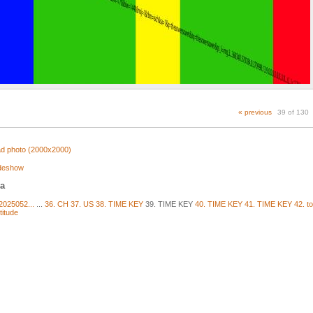
« previous
39 of 130
d photo (2000x2000)
ideshow
ja
2025052...
...
36. CH
37. US
38. TIME KEY
39. TIME KEY
40. TIME KEY
41. TIME KEY
42. t
titude