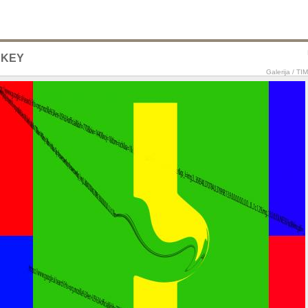
 KEY
Galerija
/
TI