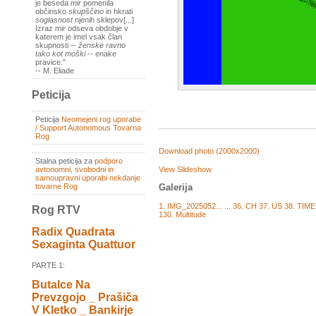
je beseda
mir
pomenila
občinsko
skupščino
in hkrati
soglasnost
njenih sklepov[...]
Izraz
mir
odseva obdobje v
katerem je imel vsak član
skupnosti --
ženske ravno
tako kot moški
-- enake
pravice."
-- M. Eliade
Peticija
Peticija
Neomejeni rog uporabe
/ Support Autonomous Tovarna
Rog
Download photo (2000x2000)
Stalna peticija za
podporo
View Slideshow
avtonomni, svobodni in
samoupravni uporabi nekdanje
tovarne Rog
Galerija
1. IMG_2025052...
...
36. CH
37. US
38. TIM
Rog RTV
130. Multitude
Radix Quadrata
Sexaginta Quattuor
PARTE 1:
Butalce Na
Prevzgojo _ Prašiča
V Kletko _ Bankirje