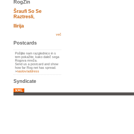
RogZin
Šraufi So Se
Raztresli,
Ilirija
več
Postcards
Pošljite nam razglednico in s
tem pokažite, kako daleč sega
Rogova mreža.
Send us a postcard and show
how far Rog net has spread.
>
naslov/address
Syndicate