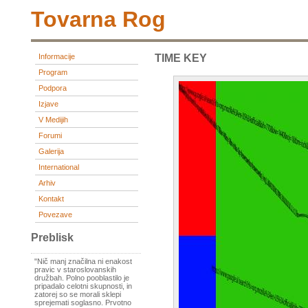
Tovarna Rog
Informacije
TIME KEY
Program
Podpora
Izjave
V Medijih
Forumi
Galerija
International
Arhiv
Kontakt
Povezave
Preblisk
"Nič manj značilna ni enakost
pravic v staroslovanskih
družbah. Polno pooblastilo je
pripadalo celotni skupnosti, in
zatorej so se morali sklepi
sprejemati soglasno. Prvotno