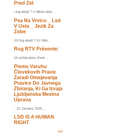
Pred Zid
/ Kaj delaš ? // Hlinim dela...
Psa Na Vrvico _ Lsd
V Usta _ Jezik Za
Zobe
///// Kaj delaš ? //// Hlini...
Rog RTV Présente:
Un prédicateur d'une ...
Pismo Varuhu
Človekovih Pravic
Zaradi Omejevanja
Pravice Do Javnega
Zbiranja, Ki Ga Izvaja
Ljubljanska Mestna
Uprava
...21 January 2026...
LSD IS A HUMAN
RIGHT
več