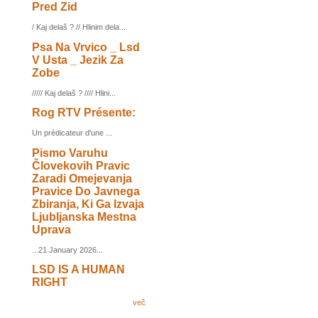
Pred Zid
/ Kaj delaš ? // Hlinim dela...
Psa Na Vrvico _ Lsd
V Usta _ Jezik Za
Zobe
///// Kaj delaš ? //// Hlini...
Rog RTV Présente:
Un prédicateur d'une ...
Pismo Varuhu
Človekovih Pravic
Zaradi Omejevanja
Pravice Do Javnega
Zbiranja, Ki Ga Izvaja
Ljubljanska Mestna
Uprava
...21 January 2026...
LSD IS A HUMAN
RIGHT
več