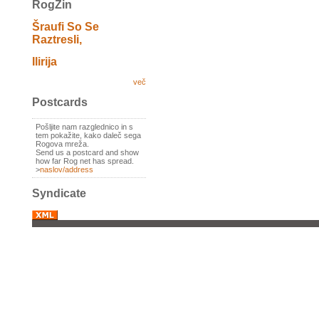
RogZin
Šraufi So Se
Raztresli,
Ilirija
več
Postcards
Pošljite nam razglednico in s
tem pokažite, kako daleč sega
Rogova mreža.
Send us a postcard and show
how far Rog net has spread.
>
naslov/address
Syndicate