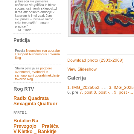
je beseda
mir
pomenila
občinsko
skupščino
in hkrati
soglasnost
njenih sklepov[...]
Izraz
mir
odseva obdobje v
katerem je imel vsak član
skupnosti --
ženske ravno
tako kot moški
-- enake
pravice."
-- M. Eliade
Peticija
Peticija
Neomejeni rog uporabe
/ Support Autonomous Tovarna
Rog
Download photo (2903x2969)
Stalna peticija za
podporo
View Slideshow
avtonomni, svobodni in
samoupravni uporabi nekdanje
Galerija
tovarne Rog
1. IMG_2025052...
...
3. IMG_2025
Rog RTV
6. pre
7. post
8. post -...
9. post -..
Radix Quadrata
Sexaginta Quattuor
PARTE 1:
Butalce Na
Prevzgojo _ Prašiča
V Kletko _ Bankirje