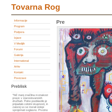
Tovarna Rog
Informacije
Pre
Program
Podpora
Izjave
V Medijih
Forumi
Galerija
International
Arhiv
Kontakt
Povezave
Preblisk
"Nič manj značilna ni enakost
pravic v staroslovanskih
družbah. Polno pooblastilo je
pripadalo celotni skupnosti, in
zatorej so se morali sklepi
sprejemati soglasno. Prvotno