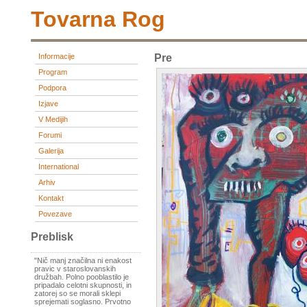
Tovarna Rog
Informacije
Pre
Program
Podpora
Izjave
V Medijih
Forumi
Galerija
International
Arhiv
Kontakt
Povezave
Preblisk
"Nič manj značilna ni enakost
pravic v staroslovanskih
družbah. Polno pooblastilo je
pripadalo celotni skupnosti, in
zatorej so se morali sklepi
sprejemati soglasno. Prvotno