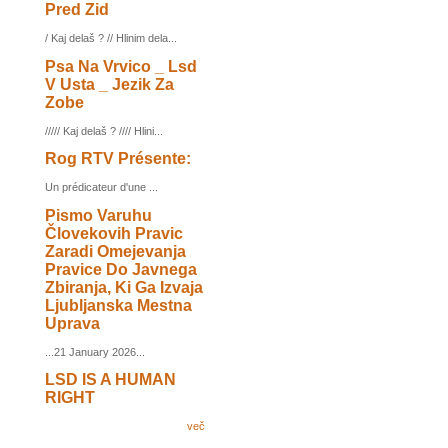
Pred Zid
/ Kaj delaš ? // Hlinim dela...
Psa Na Vrvico _ Lsd
V Usta _ Jezik Za
Zobe
///// Kaj delaš ? //// Hlini...
Rog RTV Présente:
Un prédicateur d'une ...
Pismo Varuhu
Človekovih Pravic
Zaradi Omejevanja
Pravice Do Javnega
Zbiranja, Ki Ga Izvaja
Ljubljanska Mestna
Uprava
...21 January 2026...
LSD IS A HUMAN
RIGHT
več