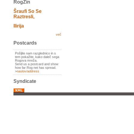
RogZin
Šraufi So Se
Raztresli,
Ilirija
več
Postcards
Pošljite nam razglednico in s
tem pokažite, kako daleč sega
Rogova mreža.
Send us a postcard and show
how far Rog net has spread.
>
naslov/address
Syndicate