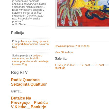
je beseda
mir
pomenila
občinsko
skupščino
in hkrati
soglasnost
njenih sklepov[...]
Izraz
mir
odseva obdobje v
katerem je imel vsak član
skupnosti --
ženske ravno
tako kot moški
-- enake
pravice."
-- M. Eliade
Peticija
Peticija
Neomejeni rog uporabe
/ Support Autonomous Tovarna
Download photo (2903x2969)
Rog
View Slideshow
Stalna peticija za
podporo
Galerija
avtonomni, svobodni in
samoupravni uporabi nekdanje
tovarne Rog
1. IMG_2025052...
...
17. post -...
18. post -...
Multitude
Rog RTV
Radix Quadrata
Sexaginta Quattuor
PARTE 1:
Butalce Na
Prevzgojo _ Prašiča
V Kletko _ Bankirje