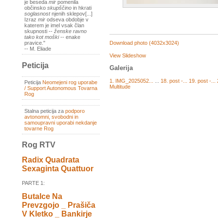
je beseda
mir
pomenila
občinsko
skupščino
in hkrati
soglasnost
njenih sklepov[...]
Izraz
mir
odseva obdobje v
katerem je imel vsak član
skupnosti --
ženske ravno
tako kot moški
-- enake
Download photo (4032x3024)
pravice."
-- M. Eliade
View Slideshow
Peticija
Galerija
1. IMG_2025052...
...
18. post -...
19. post -...
Peticija
Neomejeni rog uporabe
Multitude
/ Support Autonomous Tovarna
Rog
Stalna peticija za
podporo
avtonomni, svobodni in
samoupravni uporabi nekdanje
tovarne Rog
Rog RTV
Radix Quadrata
Sexaginta Quattuor
PARTE 1:
Butalce Na
Prevzgojo _ Prašiča
V Kletko _ Bankirje