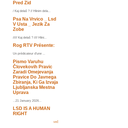
Pred Zid
/ Kaj delaš ? // Hlinim dela...
Psa Na Vrvico _ Lsd
V Usta _ Jezik Za
Zobe
///// Kaj delaš ? //// Hlini...
Rog RTV Présente:
Un prédicateur d'une ...
Pismo Varuhu
Človekovih Pravic
Zaradi Omejevanja
Pravice Do Javnega
Zbiranja, Ki Ga Izvaja
Ljubljanska Mestna
Uprava
...21 January 2026...
LSD IS A HUMAN
RIGHT
več