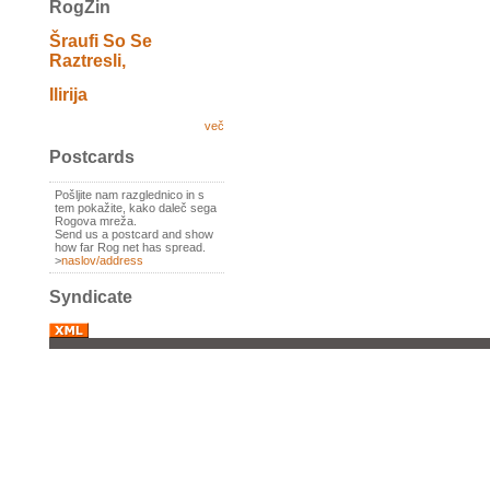
RogZin
Šraufi So Se
Raztresli,
Ilirija
več
Postcards
Pošljite nam razglednico in s
tem pokažite, kako daleč sega
Rogova mreža.
Send us a postcard and show
how far Rog net has spread.
>
naslov/address
Syndicate