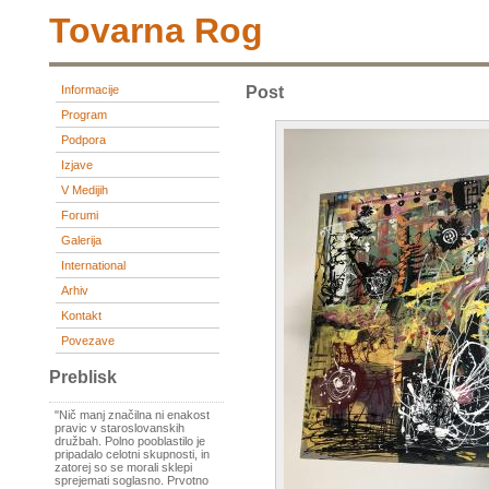
Tovarna Rog
Informacije
Post
Program
Podpora
Izjave
V Medijih
Forumi
Galerija
International
Arhiv
Kontakt
Povezave
Preblisk
"Nič manj značilna ni enakost
pravic v staroslovanskih
družbah. Polno pooblastilo je
pripadalo celotni skupnosti, in
zatorej so se morali sklepi
sprejemati soglasno. Prvotno