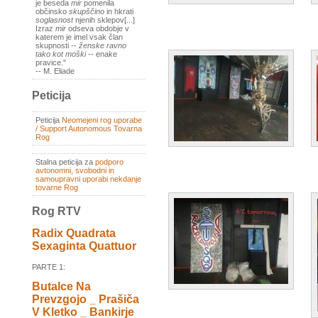
je beseda
mir
pomenila
občinsko
skupščino
in hkrati
soglasnost
njenih sklepov[...]
Izraz
mir
odseva obdobje v
katerem je imel vsak član
skupnosti --
ženske ravno
tako kot moški
-- enake
pravice."
-- M. Eliade
Peticija
Peticija
Neomejeni rog uporabe
/ Support Autonomous Tovarna
Rog
Stalna peticija za
podporo
avtonomni, svobodni in
samoupravni uporabi nekdanje
tovarne Rog
Rog RTV
Radix Quadrata
Sexaginta Quattuor
PARTE 1:
Butalce Na
Prevzgojo _ Prašiča
V Kletko _ Bankirje