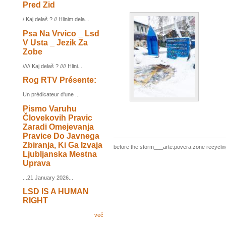
Pred Zid
/ Kaj delaš ? // Hlinim dela...
Psa Na Vrvico _ Lsd
V Usta _ Jezik Za
Zobe
///// Kaj delaš ? //// Hlini...
Rog RTV Présente:
Un prédicateur d'une ...
Pismo Varuhu
Človekovih Pravic
Zaradi Omejevanja
Pravice Do Javnega
Zbiranja, Ki Ga Izvaja
before the storm___arte.povera.zone recyclin
Ljubljanska Mestna
Uprava
...21 January 2026...
LSD IS A HUMAN
RIGHT
več