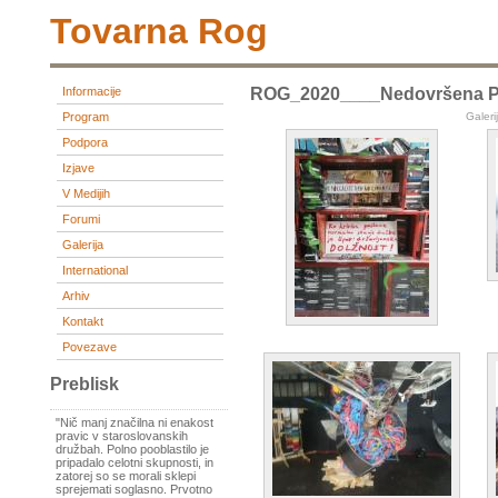
Tovarna Rog
Informacije
ROG_2020____Nedovršena P
Program
Galeri
Podpora
Izjave
V Medijih
Forumi
Galerija
International
Arhiv
Kontakt
Povezave
Preblisk
"Nič manj značilna ni enakost
pravic v staroslovanskih
družbah. Polno pooblastilo je
pripadalo celotni skupnosti, in
zatorej so se morali sklepi
sprejemati soglasno. Prvotno