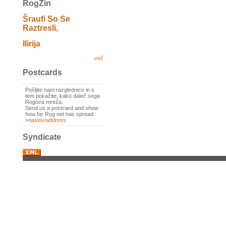
RogZin
Šraufi So Se
Raztresli,
Ilirija
več
Postcards
Pošljite nam razglednico in s
tem pokažite, kako daleč sega
Rogova mreža.
Send us a postcard and show
how far Rog net has spread.
>
naslov/address
Syndicate